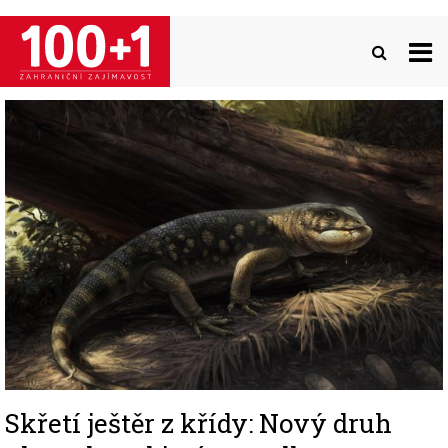
Přejít
k
hlavnímu
obsahu
Image
Skřetí ještěr z křídy: Nový druh