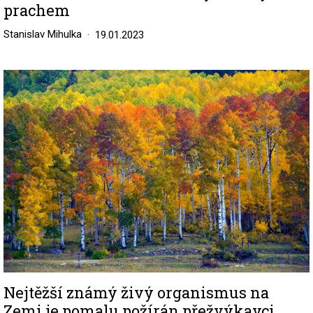
prachem
Stanislav Mihulka
19.01.2023
Image
Nejtěžší známý živý organismus na
Zemi je pomalu požírán přežvýkavci