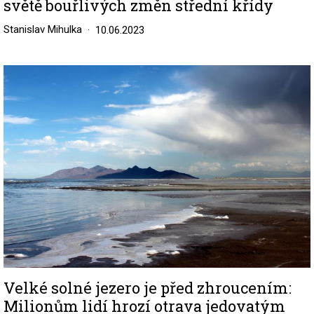
světě bouřlivých změn střední křídy
Stanislav Mihulka
10.06.2023
Image
Velké solné jezero je před zhroucením:
Milionům lidí hrozí otrava jedovatým