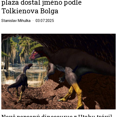
plaza dostal jméno podle
Tolkienova Bolga
Stanislav Mihulka
03.07.2025
Image
Nově popsaný dinosaurus z Utahu trávil