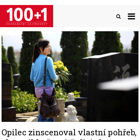
Přejít
k
hlavnímu
obsahu
Image
Opilec zinscenoval vlastní pohřeb,