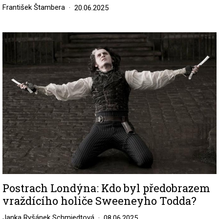
František Štambera
20.06.2025
Image
Postrach Londýna: Kdo byl předobrazem
vraždícího holiče Sweeneyho Todda?
Janka Ryšánek Schmiedtová
08.06.2025