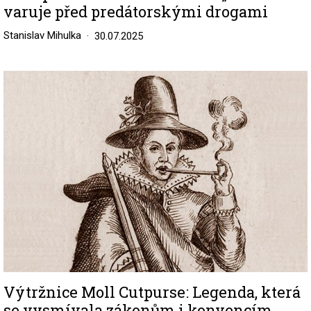
varuje před predátorskými drogami
Stanislav Mihulka
30.07.2025
Image
Výtržnice Moll Cutpurse: Legenda, která
se vysmívala zákonům i konvencím