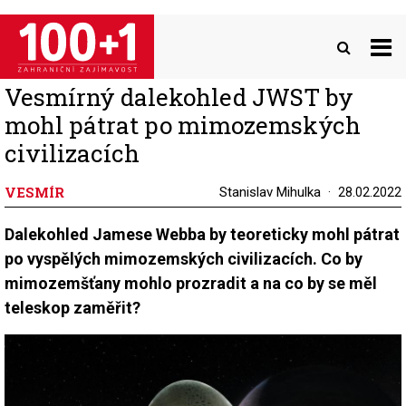
Přejít
k
hlavnímu
obsahu
Vesmírný dalekohled JWST by
mohl pátrat po mimozemských
civilizacích
VESMÍR
Stanislav Mihulka
28.02.2022
Dalekohled Jamese Webba by teoreticky mohl pátrat
po vyspělých mimozemských civilizacích. Co by
mimozemšťany mohlo prozradit a na co by se měl
teleskop zaměřit?