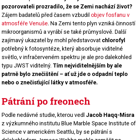
pozorovateli prozradilo, že se Zemi nachází život?
Zájem badatelů před časem vzbudil
objev fosfanu v
atmosféře Venuše
. Na Zemi tento plyn vzniká činností
mikroorganismů a vyrábí se také průmyslově. Další
zajímavý ukazatel by mohl představovat
chlorofyl
potřebný k fotosyntéze, který absorbuje viditelné
světlo, v infračerveném spektru je ale pro dalekohled
typu JWST viditelný.
Tím nejviditelnějším by ale
patrně bylo znečištění – ať už jde o odpadní teplo
nebo o znečisťující látky v atmosféře.
Pátrání po freonech
Podle nedávné studie, kterou vedl
Jacob Haqq-Misra
z výzkumného institutu Blue Marble Space Institute of
Science v americkém Seattlu, by se pátrání s