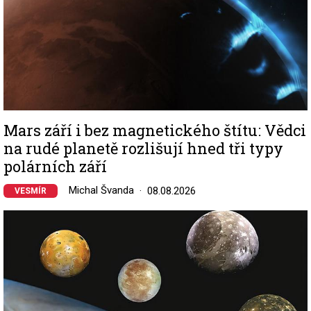
Mars září i bez magnetického štítu: Vědci
na rudé planetě rozlišují hned tři typy
polárních září
Michal Švanda
08.08.2026
VESMÍR
Image