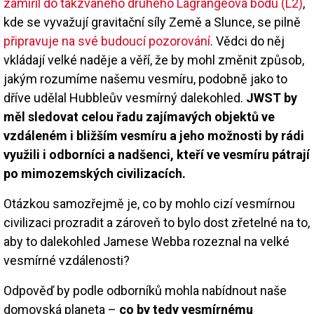
zamířil do takzvaného druhého Lagrangeova bodu (L2)
,
kde se vyvažují gravitační síly Země a Slunce, se pilně
připravuje na své budoucí pozorování
. Vědci do něj
vkládají velké naděje a věří, že by mohl změnit způsob,
jakým rozumíme našemu vesmíru, podobně jako to
dříve udělal Hubbleův vesmírný dalekohled.
JWST by
měl sledovat celou řadu zajímavých objektů ve
vzdáleném i bližším vesmíru a jeho možnosti by rádi
využili i odborníci a nadšenci, kteří ve vesmíru pátrají
po mimozemských civilizacích.
Otázkou samozřejmě je, co by mohlo cizí vesmírnou
civilizaci prozradit a zároveň to bylo dost zřetelné na to,
aby to dalekohled Jamese Webba rozeznal na velké
vesmírné vzdálenosti?
Odpověď by podle odborníků mohla nabídnout naše
domovská planeta –
co by tedy vesmírnému