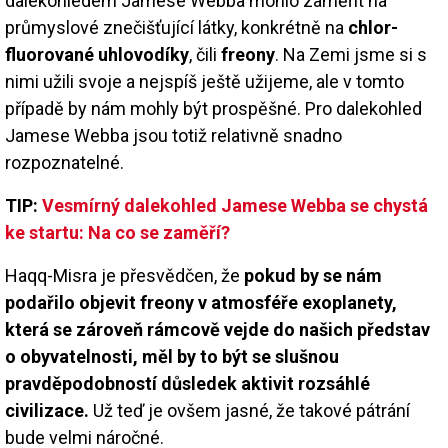
dalekohledem Jamese Webba mohlo zaměřit na
průmyslové znečišťující látky, konkrétně na
chlor-
fluorované uhlovodíky
, čili
freony
. Na Zemi jsme si s
nimi užili svoje a nejspíš ještě užijeme, ale v tomto
případě by nám mohly být prospěšné. Pro dalekohled
Jamese Webba jsou totiž relativně snadno
rozpoznatelné.
TIP:
Vesmírný dalekohled Jamese Webba se chystá
ke startu: Na co se zaměří?
Haqq-Misra je přesvědčen, že
pokud by se nám
podařilo objevit freony v atmosféře exoplanety,
která se zároveň rámcově vejde do našich představ
o obyvatelnosti, měl by to být se slušnou
pravděpodobností důsledek aktivit rozsáhlé
civilizace.
Už teď je ovšem jasné, že takové pátrání
bude velmi náročné.