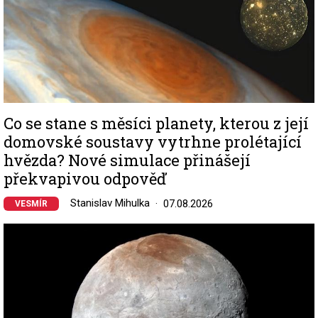
Co se stane s měsíci planety, kterou z její
domovské soustavy vytrhne prolétající
hvězda? Nové simulace přinášejí
překvapivou odpověď
Stanislav Mihulka
07.08.2026
VESMÍR
Image