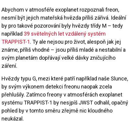
Abychom v atmosféře exoplanet rozpoznali freon,
nesmí být jejich mateřská hvězda příliš zářivá. Ideální
by pro takové pozorování byly hvězdy třídy M – tedy
například
39 světelných let vzdálený systém
TRAPPIST-1
. Ty ale nejsou pro život, alespoň jak jej
známe, příliš vhodné – jsou příliš mladé a nestabilní a
svým planetám dopřávají velké dávky zničujícího
záření.
Hvězdy typu G, mezi které patří například naše Slunce,
by svým výkonem detekci freonu naopak zcela
přehlušily. Zatímco freony v atmosférách exoplanet
systému TRAPPIST-1 by nesjpíš JWST odhalil, opačný
pohled by v tomto směru zřejmě nic kloudného
neukázal.