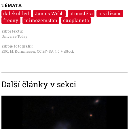
TÉMATA
dalekohled
James Webb
atmosféra
civilizace
freony
mimozemšťan
exoplaneta
Zdroj textu:
Universe Today
Zdroje fotografii:
ESO, M. Kornmesser
,
CC BY-SA 4.0
+
iStock
Další články v sekci
Image