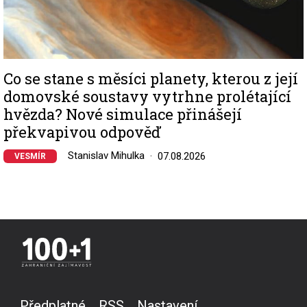
Co se stane s měsíci planety, kterou z její
domovské soustavy vytrhne prolétající
hvězda? Nové simulace přinášejí
překvapivou odpověď
Stanislav Mihulka
07.08.2026
VESMÍR
Předplatné
RSS
Nastavení