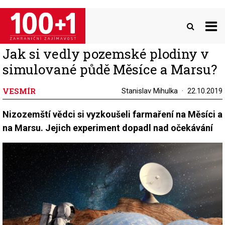
Přejít
k
hlavnímu
obsahu
Jak si vedly pozemské plodiny v
simulované půdě Měsíce a Marsu?
VESMÍR
Stanislav Mihulka
22.10.2019
Nizozemští vědci si vyzkoušeli farmaření na Měsíci a
na Marsu. Jejich experiment dopadl nad očekávání