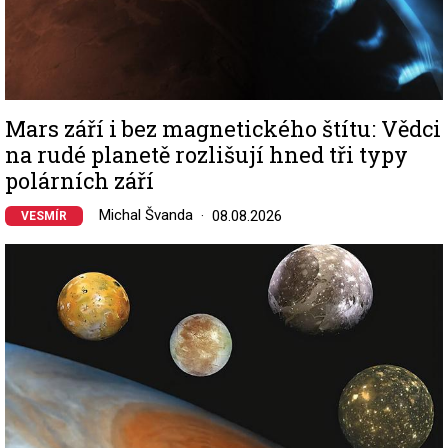
Mars září i bez magnetického štítu: Vědci
na rudé planetě rozlišují hned tři typy
polárních září
Michal Švanda
08.08.2026
VESMÍR
Image