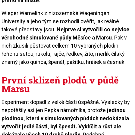
přímo na místě
.
Wieger Wamelink z nizozemské Wageningen
University a jeho tým se rozhodli ověřit, jak reálné
takové představy jsou.
Nejprve si vytvořili co nejvíce
věrohodné simulované půdy Měsíce a Marsu
. Pak v
nich zkusili pěstovat celkem 10 vybraných plodin:
řeřichu setou, rukolu, rajče, ředkev, žito, merlík čilský
známý jako quinoa, špenát, pažitku, hrášek a česnek.
První sklizeň plodů v půdě
Marsu
Experiment dopadl z velké části úspěšně. Výsledky by
nepotěšily asi jen Pepka námořníka, protože
jedinou
plodinou, která v simulovaných půdách nedokázala
vytvořit jedlé části, byl špenát. Vyklíčit a růst ale
dokázalo všech 10 druhů plodin
. Podobné