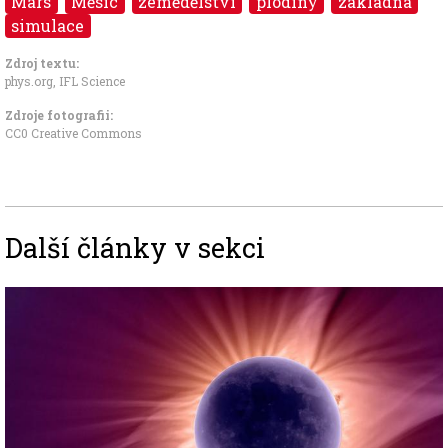
Mars
Měsíc
zemědělství
plodiny
základna
simulace
Zdroj textu:
phys.org
,
IFL Science
Zdroje fotografii:
CC0 Creative Commons
Další články v sekci
Image