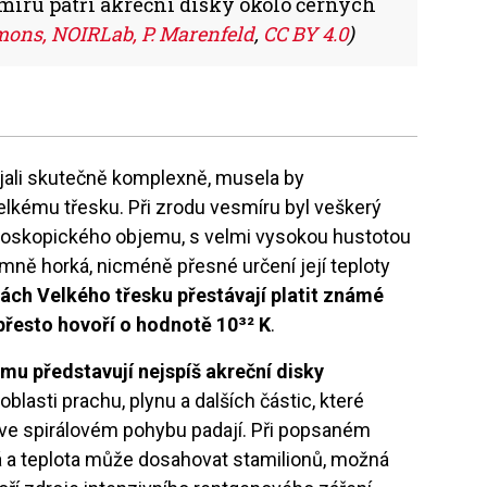
míru patří akreční disky okolo černých
ns, NOIRLab, P. Marenfeld
,
CC BY 4.0
)
ali skutečně komplexně, musela by
kému třesku. Při zrodu vesmíru byl veškerý
roskopického objemu, s velmi vysokou hustotou
rémně horká, nicméně přesné určení její teploty
ách Velkého třesku přestávají platit známé
přesto hovoří o hodnotě 10³² K
.
mu představují nejspíš akreční disky
oblasti prachu, plynu a dalších částic, které
i ve spirálovém pohybu padají. Při popsaném
 a teplota může dosahovat stamilionů, možná