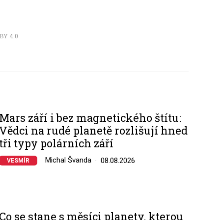
BY 4.0
Mars září i bez magnetického štítu:
Vědci na rudé planetě rozlišují hned
tři typy polárních září
Michal Švanda
08.08.2026
VESMÍR
Co se stane s měsíci planety, kterou