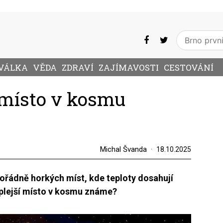
VÁLKA
VĚDA
ZDRAVÍ
ZAJÍMAVOSTI
CESTOVÁNÍ
í místo v kosmu
Michal Švanda
18.10.2025
mořádně horkých míst, kde teploty dosahují
eplejší místo v kosmu známe?