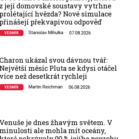
z její domovské soustavy vytrhne
prolétající hvězda? Nové simulace
přinášejí překvapivou odpověď
Stanislav Mihulka
07.08.2026
VESMÍR
Charon ukázal svou dávnou tvář:
Největší měsíc Pluta se kdysi otáčel
více než desetkrát rychleji
Martin Reichman
06.08.2026
VESMÍR
Venuše je dnes žhavým světem. V
minulosti ale mohla mít oceány,
které pokrývaly 90 % jejího povrchu