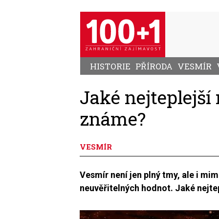
Přejít
k
hlavnímu
obsahu
HISTORIE
PŘÍRODA
VESMÍR
Jaké nejteplejš
známe?
VESMÍR
Vesmír není jen plný tmy, ale i mi
neuvěřitelných hodnot. Jaké nejt