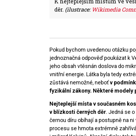
K nejteplejším místům ve ves
děr.
(ilustrace:
Wikimedia Commo
Pokud bychom uvedenou otázku poj
jednoznačná odpověď poukázat k Vel
jeho obsah vtěsnán doslova do mik
vnitřní energie. Látka byla tedy ext
zůstává nemožné, neboť
v podmínk
fyzikální zákony. Některé modely 
Nejteplejší místa v současném kos
v blízkosti černých děr
. Jedná se o 
černou díru obíhají a postupně na n
procesu se hmota extrémně zahřívá