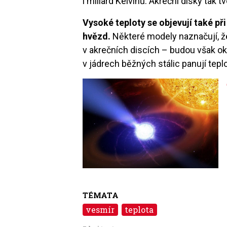
i miliard Kelvinů. Akreční disky tak 
Vysoké teploty se objevují také př
hvězd.
Některé modely naznačují, že
v akrečních discích – budou však ok
v jádrech běžných stálic panují teplo
Image
TÉMATA
vesmír
teplota