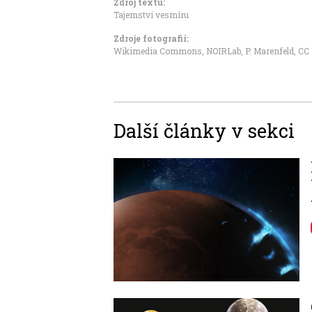
Zdroj textu:
Tajemství vesmíru
Zdroje fotografii:
Wikimedia Commons, NOIRLab, P. Marenfeld
,
CC 
Další články v sekci
Image
Image