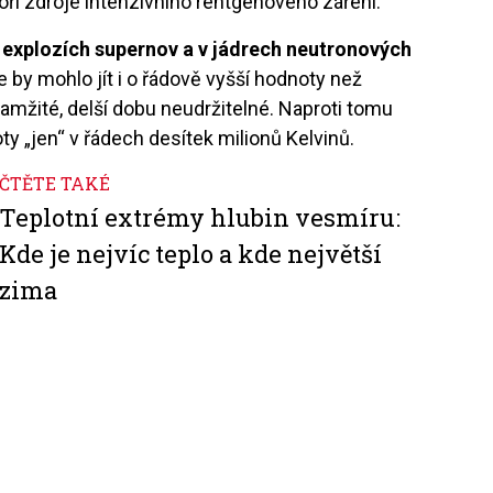
tvoří zdroje intenzivního rentgenového záření.
i explozích supernov a v jádrech neutronových
 by mohlo jít i o řádově vyšší hodnoty než
amžité, delší dobu neudržitelné. Naproti tomu
ty „jen“ v řádech desítek milionů Kelvinů.
ČTĚTE TAKÉ
Teplotní extrémy hlubin vesmíru:
Kde je nejvíc teplo a kde největší
zima