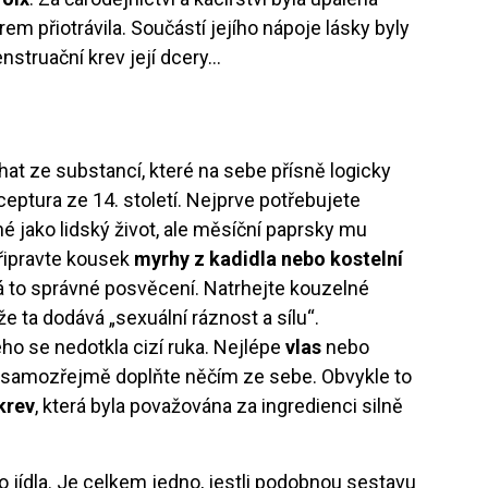
arem přiotrávila. Součástí jejího nápoje lásky byly
nstruační krev její dcery…
hat ze substancí, které na sebe přísně logicky
eceptura ze 14. století. Nejprve potřebujete
né jako lidský život, ale měsíční paprsky mu
připravte kousek
myrhy z kadidla nebo kostelní
dá to správné posvěcení. Natrhejte kouzelné
ože ta dodává „sexuální ráznost a sílu“.
eho se nedotkla cizí ruka. Nejlépe
vlas
nebo
 A samozřejmě doplňte něčím ze sebe. Obvykle to
krev
, která byla považována za ingredienci silně
o jídla. Je celkem jedno, jestli podobnou sestavu