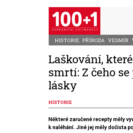
Přejít
k
hlavnímu
obsahu
HISTORIE
PŘÍRODA
VESMÍR
Laškování, kter
smrtí: Z čeho se
lásky
HISTORIE
Některé zaručené recepty měly vyv
k naléhání. Jiné jej měly dočista p