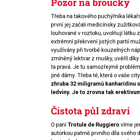
Pozor na broučky
Třeba na takového puchýřníka lékař
první jej začali medicínsky zužitko
louhované v roztoku, uvolňují látku
extrémní překrvení jistých partií mu
využívány při tvorbě kouzelných nápo
zmíněný lektvar z mušky, uvěřil dík
ta pravá. Je tu samozřejmě problém
jiné dámy. Třeba té, která o vaše city
zhruba 32 miligramů kanharidinu st
ledviny. Je to zrovna tak erektivu
Čistota půl zdraví
O paní
Trotule de Ruggiero
víme jen
autorkou patrně prvního díla svého d