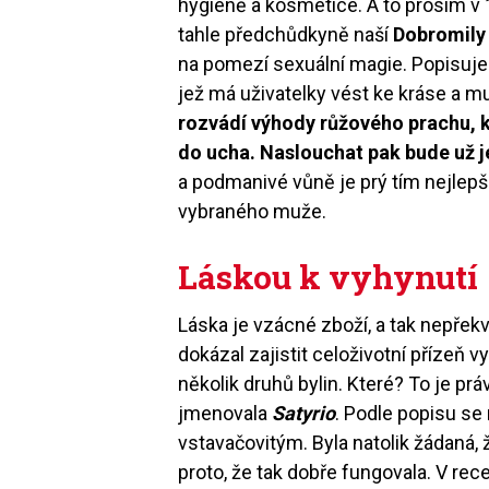
hygieně a kosmetice. A to prosím v 
tahle předchůdkyně naší
Dobromily
na pomezí sexuální magie. Popisuje 
jež má uživatelky vést ke kráse a m
rozvádí výhody růžového prachu, 
do ucha. Naslouchat pak bude už j
a podmanivé vůně je prý tím nejlepš
vybraného muže.
Láskou k vyhynutí
Láska je vzácné zboží, a tak nepřek
dokázal zajistit celoživotní přízeň 
několik druhů bylin. Které? To je pr
jmenovala
Satyrio
. Podle popisu se
vstavačovitým. Byla natolik žádaná,
proto, že tak dobře fungovala. V rec