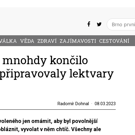
VÁLKA
VĚDA
ZDRAVÍ
ZAJÍMAVOSTI
CESTOVÁNÍ
é mnohdy končilo
 připravovaly lektvary
Radomír Dohnal
08.03.2023
oleného jen omámit, aby byl povolnější
obláznit, vyvolat v něm chtíč. Všechny ale