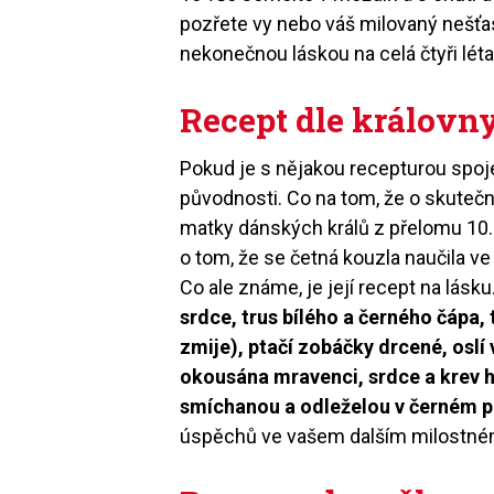
pozřete vy nebo váš milovaný nešťas
nekonečnou láskou na celá čtyři léta.
Recept dle královn
Pokud je s nějakou recepturou spoje
původnosti. Co na tom, že o skute
matky dánských králů z přelomu 10. 
o tom, že se četná kouzla naučila v
Co ale známe, je její recept na lásku
srdce, trus bílého a černého čápa,
zmije), ptačí zobáčky drcené, oslí v
okousána mravenci, srdce a krev ho
smíchanou a odleželou v černém p
úspěchů ve vašem dalším milostném