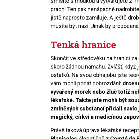
smísíte s moukou a vytvarujete z hmo
prach. Ten pak nenápadně nadrobíte 
jistě naprosto zamiluje. A ještě dro
musíte být nazí. Jinak by propocen
Tenká hranice
Skončit ve středověku na hranici za
skoro žádnou námahu. Zvlášť, když j
ostatků. Na svou obhajobu jste teore
vám mohli podat dobrozdání:
drcené
vyvařený morek nebo žluč totiž neb
lékařské. Takže jste mohli být souz
zmíněných substancí přidali navíc j
magický, církví a medicínou zapo
Právě taková úprava lékařské recept
Planisoles
, šlechtičně z
Comté de F