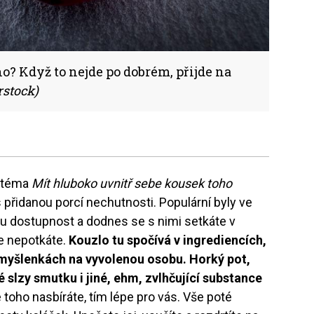
o? Když to nejde po dobrém, přijde na
rstock)
a téma
Mít hluboko uvnitř sebe kousek toho
 přidanou porcí nechutnosti. Populární byly ve
u dostupnost a dodnes se s nimi setkáte v
še nepotkáte.
Kouzlo tu spočívá v ingrediencích,
 myšlenkách na vyvolenou osobu. Horký pot,
é slzy smutku i jiné, ehm, zvlhčující substance
e toho nasbíráte, tím lépe pro vás. Vše poté