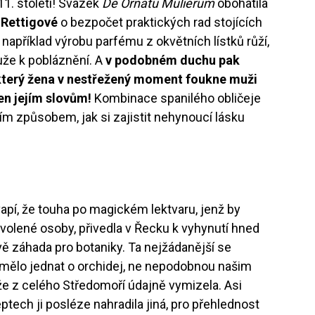
11. století! Svazek
De Ornatu Mulierum
obohatila
 Rettigové
o bezpočet praktických rad stojících
například výrobu parfému z okvětních lístků růží,
uže k pobláznění. A
v podobném duchu pak
který žena v nestřežený moment foukne muži
en jejím slovům!
Kombinace spanilého obličeje
ím způsobem, jak si zajistit nehynoucí lásku
vapí, že touha po magickém lektvaru, jenž by
vyvolené osoby, přivedla v Řecku k vyhynutí hned
ávě záhada pro botaniky. Ta nejžádanější se
 mělo jednat o orchidej, ne nepodobnou našim
 že z celého Středomoří údajně vymizela. Asi
eptech ji posléze nahradila jiná, pro přehlednost