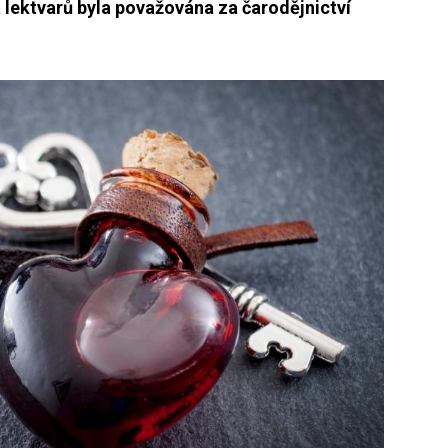
a lektvarů byla považována za čarodějnictví