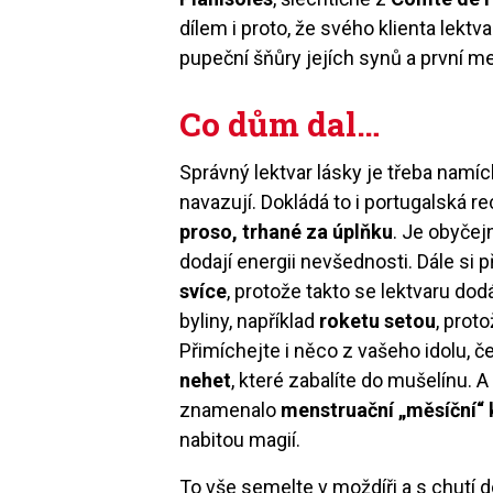
dílem i proto, že svého klienta lektv
pupeční šňůry jejích synů a první me
Co dům dal…
Správný lektvar lásky je třeba namíc
navazují. Dokládá to i portugalská r
proso, trhané za úplňku
. Je obyčej
dodají energii nevšednosti. Dále si 
svíce
, protože takto se lektvaru do
byliny, například
roketu setou
, prot
Přimíchejte i něco z vašeho idolu, č
nehet
, které zabalíte do mušelínu.
znamenalo
menstruační „měsíční“ 
nabitou magií.
To vše semelte v moždíři a s chutí d