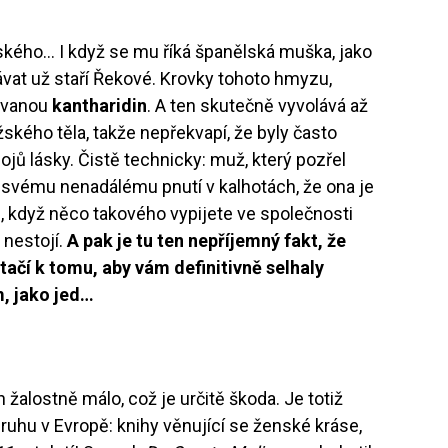
ského… I když se mu říká španělská muška, jako
vávat už staří Řekové. Krovky tohoto hmyzu,
 zvanou
kantharidin
. A ten skutečně vyvolává až
žského těla, takže nepřekvapí, že byly často
jů lásky. Čistě technicky: muž, který pozřel
y svému nenadálému pnutí v kalhotách, že ona je
, když něco takového vypijete ve společnosti
 nestojí.
A pak je tu ten nepříjemný fakt, že
ačí k tomu, aby vám definitivně selhaly
m, jako jed…
 žalostně málo, což je určitě škoda. Je totiž
ruhu v Evropě: knihy věnující se ženské kráse,