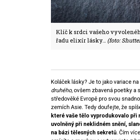
Klíč k srdci vašeho vyvolenéh
řadu elixír lásky…
(foto: Shutte
Koláček lásky? Je to jako variace n
druhého
, ovšem zbavená poetiky a s
středověké Evropě pro svou snadno
zemích Asie. Tedy doufejte, že spí
které vaše tělo vyprodukovalo při
uvolněný při neklidném snění, slan
na bázi tělesných sekretů
. Čím víc