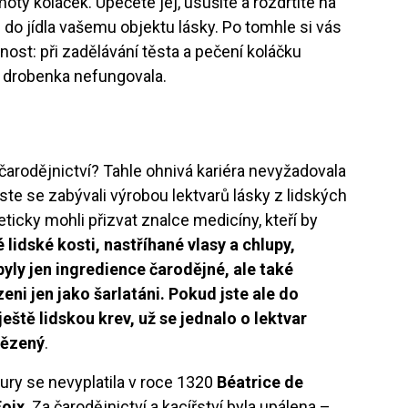
ty koláček. Upečete jej, usušíte a rozdrtíte na
do jídla vašemu objektu lásky. Po tomhle si vás
bnost: při zadělávání těsta a pečení koláčku
á drobenka nefungovala.
 čarodějnictví? Tahle ohnivá kariéra nevyžadovala
ste se zabývali výrobou lektvarů lásky z lidských
ticky mohli přizvat znalce medicíny, kteří by
 lidské kosti, nastříhané vlasy a chlupy,
yly jen ingredience čarodějné, ale také
eni jen jako šarlatáni. Pokud jste ale do
eště lidskou krev, už se jednalo o lektvar
vězený
.
ury se nevyplatila v roce 1320
Béatrice de
oix
. Za čarodějnictví a kacířství byla upálena –