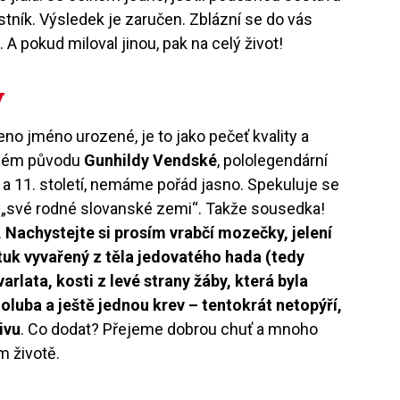
tník. Výsledek je zaručen. Zblázní se do vás
 A pokud miloval jinou, pak na celý život!
y
no jméno urozené, je to jako pečeť kvality a
čném původu
Gunhildy Vendské
, pololegendární
a 11. století, nemáme pořád jasno. Spekuluje se
e „své rodné slovanské zemi“. Takže sousedka!
.
Nachystejte si prosím vrabčí mozečky, jelení
 tuk vyvařený z těla jedovatého hada (tedy
arlata, kosti z levé strany žáby, která byla
luba a ještě jednou krev – tentokrát netopýří,
ivu
. Co dodat? Přejeme dobrou chuť a mnoho
 životě.