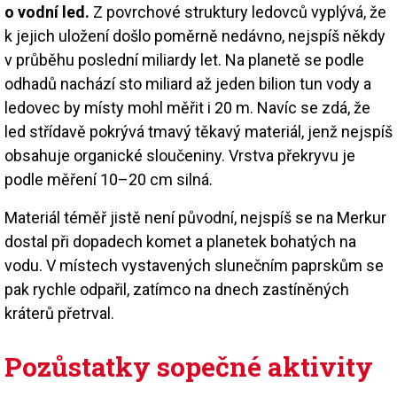
o vodní led.
Z povrchové struktury ledovců vyplývá, že
k jejich uložení došlo poměrně nedávno, nejspíš někdy
v průběhu poslední miliardy let. Na planetě se podle
odhadů nachází sto miliard až jeden bilion tun vody a
ledovec by místy mohl měřit i 20 m. Navíc se zdá, že
led střídavě pokrývá tmavý těkavý materiál, jenž nejspíš
obsahuje organické sloučeniny. Vrstva překryvu je
podle měření 10–20 cm silná.
Materiál téměř jistě není původní, nejspíš se na Merkur
dostal při dopadech komet a planetek bohatých na
vodu. V místech vystavených slunečním paprskům se
pak rychle odpařil, zatímco na dnech zastíněných
kráterů přetrval.
Pozůstatky sopečné aktivity