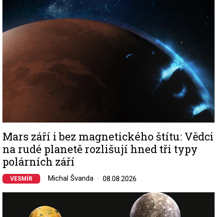
Mars září i bez magnetického štítu: Vědci
na rudé planetě rozlišují hned tři typy
polárních září
Michal Švanda
08.08.2026
VESMÍR
Image