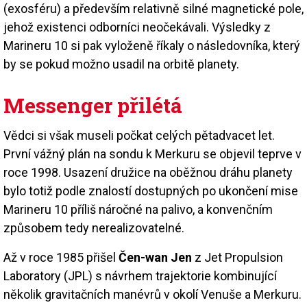
(exosféru) a především relativně silné magnetické pole,
jehož existenci odborníci neočekávali. Výsledky z
Marineru 10 si pak vyloženě říkaly o následovníka, který
by se pokud možno usadil na orbitě planety.
Messenger přilétá
Vědci si však museli počkat celých pětadvacet let.
První vážný plán na sondu k Merkuru se objevil teprve v
roce 1998. Usazení družice na oběžnou dráhu planety
bylo totiž podle znalostí dostupných po ukončení mise
Marineru 10 příliš náročné na palivo, a konvenčním
způsobem tedy nerealizovatelné.
Až v roce 1985 přišel
Čen-wan Jen
z Jet Propulsion
Laboratory (JPL) s návrhem trajektorie kombinující
několik gravitačních manévrů v okolí Venuše a Merkuru.