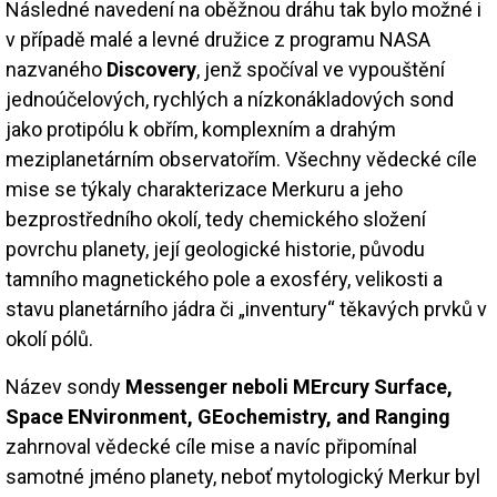
Následné navedení na oběžnou dráhu tak bylo možné i
v případě malé a levné družice z programu NASA
nazvaného
Discovery
, jenž spočíval ve vypouštění
jednoúčelových, rychlých a nízkonákladových sond
jako protipólu k obřím, komplexním a drahým
meziplanetárním observatořím. Všechny vědecké cíle
mise se týkaly charakterizace Merkuru a jeho
bezprostředního okolí, tedy chemického složení
povrchu planety, její geologické historie, původu
tamního magnetického pole a exosféry, velikosti a
stavu planetárního jádra či „inventury“ těkavých prvků v
okolí pólů.
Název sondy
Messenger neboli MErcury Surface,
Space ENvironment, GEochemistry, and Ranging
zahrnoval vědecké cíle mise a navíc připomínal
samotné jméno planety, neboť mytologický Merkur byl