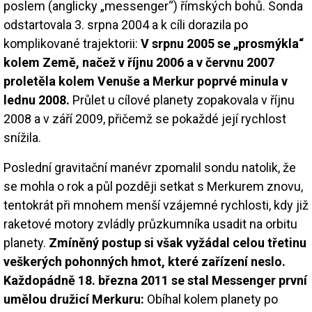
poslem (anglicky „messenger“) římských bohů. Sonda
odstartovala 3. srpna 2004 a k cíli dorazila po
komplikované trajektorii:
V srpnu 2005 se „prosmýkla“
kolem Země, načež v říjnu 2006 a v červnu 2007
proletěla kolem Venuše a Merkur poprvé minula v
lednu 2008.
Průlet u cílové planety zopakovala v říjnu
2008 a v září 2009, přičemž se pokaždé její rychlost
snížila.
Poslední gravitační manévr zpomalil sondu natolik, že
se mohla o rok a půl později setkat s Merkurem znovu,
tentokrát při mnohem menší vzájemné rychlosti, kdy již
raketové motory zvládly průzkumníka usadit na orbitu
planety.
Zmíněný postup si však vyžádal celou třetinu
veškerých pohonných hmot, které zařízení neslo.
Každopádně 18. března 2011 se stal Messenger první
umělou družicí Merkuru:
Obíhal kolem planety po