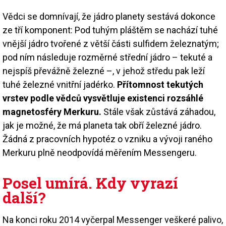
Vědci se domnívají, že jádro planety sestává dokonce
ze tří komponent: Pod tuhým pláštěm se nachází tuhé
vnější jádro tvořené z větší části sulfidem železnatým;
pod ním následuje rozměrné střední jádro – tekuté a
nejspíš převážně železné –, v jehož středu pak leží
tuhé železné vnitřní jadérko.
Přítomnost tekutých
vrstev podle vědců vysvětluje existenci rozsáhlé
magnetosféry Merkuru.
Stále však zůstává záhadou,
jak je možné, že má planeta tak obří železné jádro.
Žádná z pracovních hypotéz o vzniku a vývoji raného
Merkuru plně neodpovídá měřením Messengeru.
Posel umírá. Kdy vyrazí
další?
Na konci roku 2014 vyčerpal Messenger veškeré palivo,