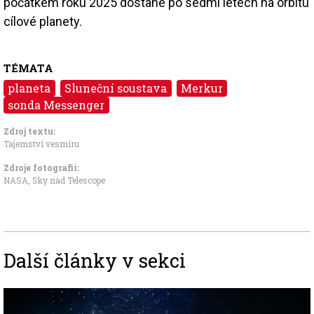
počátkem roku 2025 dostane po sedmi letech na orbitu
cílové planety.
TÉMATA
planeta
Sluneční soustava
Merkur
sonda Messenger
Zdroj textu:
Tajemství vesmíru
Zdroje fotografii:
NASA, Sky nad Telescope
Další články v sekci
Image