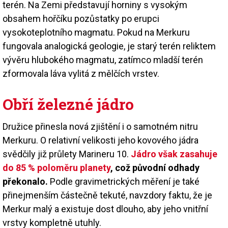
terén. Na Zemi představují horniny s vysokým
obsahem hořčíku pozůstatky po erupci
vysokoteplotního magmatu. Pokud na Merkuru
fungovala analogická geologie, je starý terén reliktem
vývěru hlubokého magmatu, zatímco mladší terén
zformovala láva vylitá z mělčích vrstev.
Obří železné jádro
Družice přinesla nová zjištění i o samotném nitru
Merkuru. O relativní velikosti jeho kovového jádra
svědčily již průlety Marineru 10.
Jádro však zasahuje
do 85 % poloměru planety
, což původní odhady
překonalo.
Podle gravimetrických měření je také
přinejmenším částečně tekuté, navzdory faktu, že je
Merkur malý a existuje dost dlouho, aby jeho vnitřní
vrstvy kompletně utuhly.