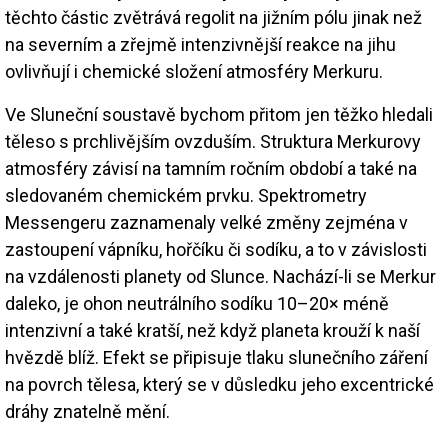
těchto částic zvětrává regolit na jižním pólu jinak než
na severním a zřejmě intenzivnější reakce na jihu
ovlivňují i chemické složení atmosféry Merkuru.
Ve Sluneční soustavě bychom přitom jen těžko hledali
těleso s prchlivějším ovzduším. Struktura Merkurovy
atmosféry závisí na tamním ročním období a také na
sledovaném chemickém prvku. Spektrometry
Messengeru zaznamenaly velké změny zejména v
zastoupení vápníku, hořčíku či sodíku, a to v závislosti
na vzdálenosti planety od Slunce. Nachází-li se Merkur
daleko, je ohon neutrálního sodíku 10–20× méně
intenzivní a také kratší, než když planeta krouží k naší
hvězdě blíž. Efekt se připisuje tlaku slunečního záření
na povrch tělesa, který se v důsledku jeho excentrické
dráhy znatelně mění.