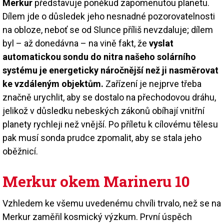
Merkur
představuje poněkud zapomenutou planetu.
Dílem jde o důsledek jeho nesnadné pozorovatelnosti
na obloze, neboť se od Slunce příliš nevzdaluje; dílem
byl – až donedávna – na vině fakt, že
vyslat
automatickou sondu do nitra našeho solárního
systému je energeticky náročnější než ji nasměrovat
ke vzdáleným objektům.
Zařízení je nejprve třeba
značně urychlit, aby se dostalo na přechodovou dráhu,
jelikož v důsledku nebeských zákonů obíhají vnitřní
planety rychleji než vnější. Po příletu k cílovému tělesu
pak musí sonda prudce zpomalit, aby se stala jeho
oběžnicí.
Merkur okem Marineru 10
Vzhledem ke všemu uvedenému chvíli trvalo, než se na
Merkur zaměřil kosmický výzkum. První úspěch