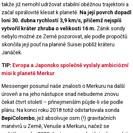
takže již nemohl udržovat stabilní oběžnou trajektorii a
začal spirálovitě klesat k planetě.
Na její povrch dopadl
loni 30. dubna rychlostí 3,9 km/s, přičemž nejspíš
vytvořil kráter zhruba o velikosti 16 m.
Zánik sondy
nebylo možné ze Země pozorovat, ale podle propočtů
skončila její pouť na planině Suisei poblíž kráteru
Janáček.
TIP:
Evropa a Japonsko společně vyslaly ambiciózní
misi k planetě Merkur
Messenger posunul naše znalosti o Merkuru na další
úroveň a na jeho nástupce snad nebudeme znovu
čekat čtvrt století – přinejmenším půjde-li vše podle
plánu. Na konci roku 2018 totiž odstartovala sonda
BepiColombo
, jež absolvuje osm (!) gravitačních
manévrů u Země, Venuše a Merkuru, načež se