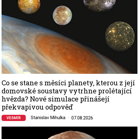
Co se stane s měsíci planety, kterou z její
domovské soustavy vytrhne prolétající
hvězda? Nové simulace přinášejí
překvapivou odpověď
Stanislav Mihulka
07.08.2026
VESMÍR
Image