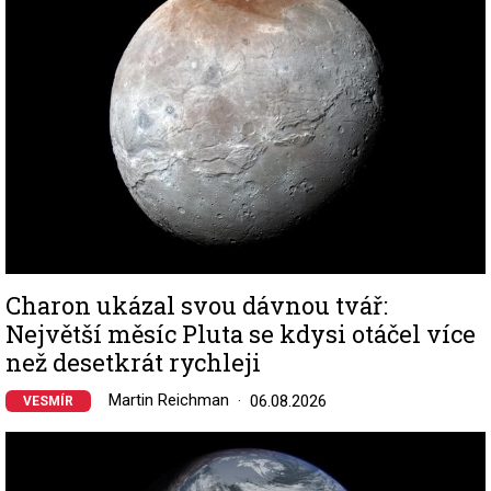
Charon ukázal svou dávnou tvář:
Největší měsíc Pluta se kdysi otáčel více
než desetkrát rychleji
Martin Reichman
06.08.2026
VESMÍR
Image