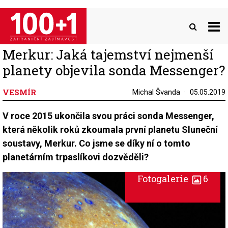
Přejít
k
hlavnímu
obsahu
Merkur: Jaká tajemství nejmenší
planety objevila sonda Messenger?
VESMÍR
Michal Švanda
05.05.2019
V roce 2015 ukončila svou práci sonda Messenger,
která několik roků zkoumala první planetu Sluneční
soustavy, Merkur. Co jsme se díky ní o tomto
planetárním trpaslíkovi dozvěděli?
Fotogalerie
6