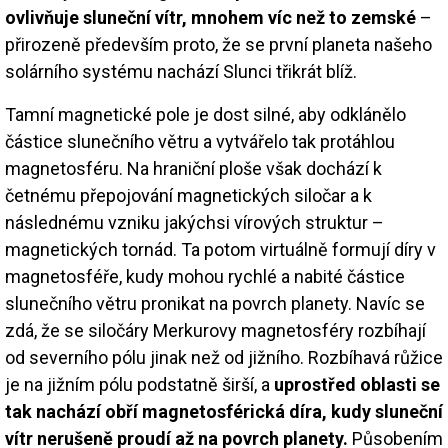
ovlivňuje sluneční vítr, mnohem víc než to zemské
–
přirozeně především proto, že se první planeta našeho
solárního systému nachází Slunci třikrát blíž.
Tamní magnetické pole je dost silné, aby odklánělo
částice slunečního větru a vytvářelo tak protáhlou
magnetosféru. Na hraniční ploše však dochází k
četnému přepojování magnetických siločar a k
následnému vzniku jakýchsi vírových struktur –
magnetických tornád. Ta potom virtuálně formují díry v
magnetosféře, kudy mohou rychlé a nabité částice
slunečního větru pronikat na povrch planety. Navíc se
zdá, že se siločáry Merkurovy magnetosféry rozbíhají
od severního pólu jinak než od jižního. Rozbíhavá růžice
je na jižním pólu podstatně širší, a
uprostřed oblasti se
tak nachází obří magnetosférická díra, kudy sluneční
vítr nerušeně proudí až na povrch planety.
Působením