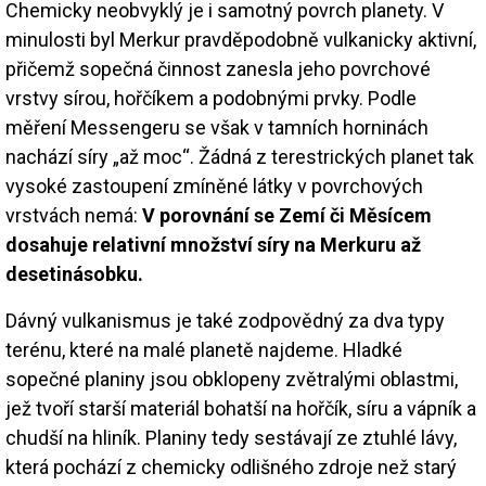
Chemicky neobvyklý je i samotný povrch planety. V
minulosti byl Merkur pravděpodobně vulkanicky aktivní,
přičemž sopečná činnost zanesla jeho povrchové
vrstvy sírou, hořčíkem a podobnými prvky. Podle
měření Messengeru se však v tamních horninách
nachází síry „až moc“. Žádná z terestrických planet tak
vysoké zastoupení zmíněné látky v povrchových
vrstvách nemá:
V porovnání se Zemí či Měsícem
dosahuje relativní množství síry na Merkuru až
desetinásobku.
Dávný vulkanismus je také zodpovědný za dva typy
terénu, které na malé planetě najdeme. Hladké
sopečné planiny jsou obklopeny zvětralými oblastmi,
jež tvoří starší materiál bohatší na hořčík, síru a vápník a
chudší na hliník. Planiny tedy sestávají ze ztuhlé lávy,
která pochází z chemicky odlišného zdroje než starý