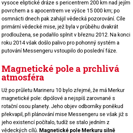
vysoce eliptické dráze s pericentrem 200 km nad jejím
povrchem a s apocentrem ve výšce 15 000 km; po
osmnácti dnech pak zahájil vědecká pozorování. Cíle
primární vědecké mise, jež byla v průběhu dvakrát
prodloužena, se podařilo splnit v březnu 2012. Na konci
roku 2014 však došlo palivo pro pohonný systém a
putování Messengeru vstoupilo do poslední fáze.
Magnetické pole a prchlivá
atmosféra
Už po průletu Marineru 10 bylo zřejmé, že má Merkur
magnetické pole: dipólové a nejspíš zarovnané s
rotační osou planety. Jeho objev odborníky poněkud
překvapil, při plánování mise Messengeru se však již s
jeho existencí počítalo, tudíž se stalo jedním z
vědeckých cílů.
Magnetické pole Merkuru silně