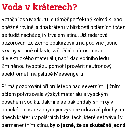
Voda v kráterech?
Rotační osa Merkuru je téměř perfektně kolmá k jeho
oběžné rovině, a dna kráterů v blízkosti polárních točen
se tudíž nacházejí v trvalém stínu. Již radarová
pozorování ze Země poukazovala na podivné jasné
skvrny v dané oblasti, svědčící o přítomnosti
dielektrického materiálu, například vodního ledu.
Zmíněnou hypotézu pomohl prověřit neutronový
spektrometr na palubě Messengeru.
Přímá pozorování při průletech nad severním i jižním
pólem potvrzovala výskyt materiálu s vysokým
obsahem vodíku. Jakmile se pak přidaly snímky v
optické oblasti zachycující vysoce odrazivé plochy na
dnech kráterů v polárních lokalitách, které setrvávají v
permanentním stínu,
bylo jasné, že se skutečně jedná