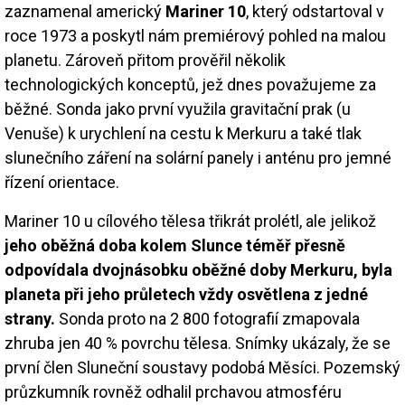
zaznamenal americký
Mariner 10
, který odstartoval v
roce 1973 a poskytl nám premiérový pohled na malou
planetu. Zároveň přitom prověřil několik
technologických konceptů, jež dnes považujeme za
běžné. Sonda jako první využila gravitační prak (u
Venuše) k urychlení na cestu k Merkuru a také tlak
slunečního záření na solární panely i anténu pro jemné
řízení orientace.
Mariner 10 u cílového tělesa třikrát prolétl, ale jelikož
jeho oběžná doba kolem Slunce téměř přesně
odpovídala dvojnásobku oběžné doby Merkuru, byla
planeta při jeho průletech vždy osvětlena z jedné
strany.
Sonda proto na 2 800 fotografií zmapovala
zhruba jen 40 % povrchu tělesa. Snímky ukázaly, že se
první člen Sluneční soustavy podobá Měsíci. Pozemský
průzkumník rovněž odhalil prchavou atmosféru