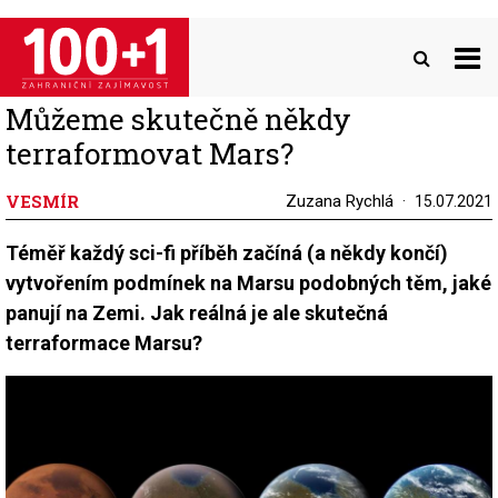
Přejít
k
hlavnímu
obsahu
Můžeme skutečně někdy
terraformovat Mars?
VESMÍR
Zuzana Rychlá
15.07.2021
Téměř každý sci-fi příběh začíná (a někdy končí)
vytvořením podmínek na Marsu podobných těm, jaké
panují na Zemi. Jak reálná je ale skutečná
terraformace Marsu?