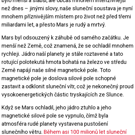
bylo menší a slabší, ale občas mnohem intenzivnější
než dnes – jinými slovy, naše sluneční soustava je nyní
mnohem příznivějším místem pro život než před třemi
miliardami let, a přesto Mars je rudý a mrtvý.
Mars byl odsouzený k záhubě od samého začátku. Je
menší než Země, což znamená, že se ochladil mnohem
rychleji. Jádro naší planety je stále roztavené a tato
rotující polotekutá hmota bohatá na železo ve středu
Země napájí naše silné magnetické pole. Toto
magnetické pole je doslova silové pole schopné
zastavit a odklonit sluneční vítr, což je nekonečný proud
vysokoenergetických částic tryskajících ze Slunce.
Když se Mars ochladil, jeho jádro ztuhlo a jeho
magnetické silové pole se vypnulo, čímž byla
atmosféra rudé planety vystavena pustošení
slunečního větru.
Během asi 100 milionů let sluneční