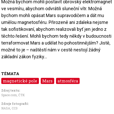
Možná bychom mohli postavit obrovský elektromagnet
ve vesmíru, abychom odvrátili sluneční vítr. Možná
bychom mohli opásat Mars supravodičem a dát mu
umělou magnetosféru. Přirozeně ani zdaleka nejsme
tak sofistikovaní, abychom realizovali byť jen jedno z
těchto řešení. Mohli bychom tedy někdy v budoucnosti
terraformovat Mars a udělat ho pohostinnějším? Jistě,
možné to je – naštěstí nám v cestě nestojí žádný
základní zákon fyziky...
TÉMATA
magnetické pole
Mars
atmosféra
Zdroj textu:
Space.com
,
ČTK
Zdroje fotografii:
NASA,
CC0