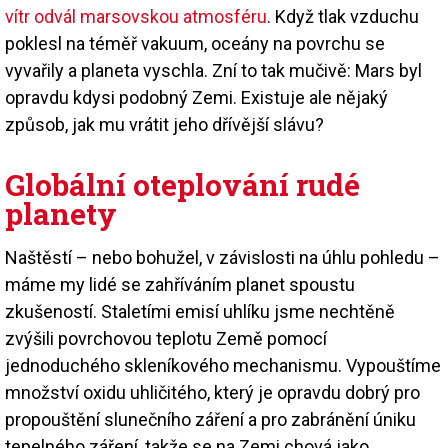
vítr odvál marsovskou atmosféru
. Když tlak vzduchu
poklesl na téměř vakuum, oceány na povrchu se
vyvařily a planeta vyschla. Zní to tak mučivě: Mars byl
opravdu kdysi podobný Zemi. Existuje ale nějaký
způsob, jak mu vrátit jeho dřívější slávu?
Globální oteplování rudé
planety
Naštěstí – nebo bohužel, v závislosti na úhlu pohledu –
máme my lidé se zahříváním planet spoustu
zkušeností. Staletími emisí uhlíku jsme nechtěně
zvýšili povrchovou teplotu Země pomocí
jednoduchého skleníkového mechanismu. Vypouštíme
množství oxidu uhličitého, který je opravdu dobrý pro
propouštění slunečního záření a pro zabránění úniku
tepelného záření, takže se na Zemi chová jako