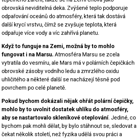
obrovská neviditelná deka. Zvýšené teplo podporuje
odpařování oceánů do atmosféry, která tak dostává
další krycí vrstvu, čímž se zvyšuje teplota, která
odpařuje více vody a víc zahřívá planetu.
Když to funguje na Zemi, možná by to mohlo
fungovat i na Marsu.
Atmosféra Marsu se zcela
vytratila do vesmíru, ale Mars má v polárních čepičkách
obrovské zásoby vodního ledu a zmrzlého oxidu
uhličitého a některé další se nacházejí těsně pod
povrchem po celé planetě.
Pokud bychom dokázali nějak ohřát polární čepičky,
mohlo by to uvolnit dostatek uhlíku do atmosféry,
aby se nastartovalo skleníkové oteplování
. Jediné, co
bychom pak mohli dělat, by bylo stáhnout se, sledovat a
čekat několik století, než fyzika udělá svou práci a