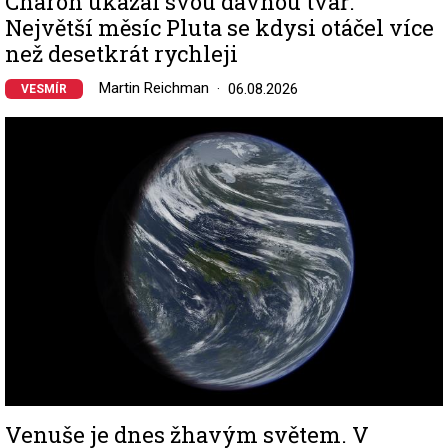
Charon ukázal svou dávnou tvář:
Největší měsíc Pluta se kdysi otáčel více
než desetkrát rychleji
Martin Reichman
06.08.2026
VESMÍR
Image
Venuše je dnes žhavým světem. V