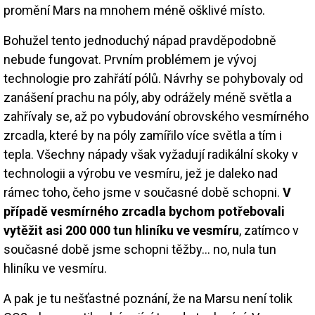
promění Mars na mnohem méně ošklivé místo.
Bohužel tento jednoduchý nápad pravděpodobně
nebude fungovat. Prvním problémem je vývoj
technologie pro zahřátí pólů. Návrhy se pohybovaly od
zanášení prachu na póly, aby odrážely méně světla a
zahřívaly se, až po vybudování obrovského vesmírného
zrcadla, které by na póly zamířilo více světla a tím i
tepla. Všechny nápady však vyžadují radikální skoky v
technologii a výrobu ve vesmíru, jež je daleko nad
rámec toho, čeho jsme v současné době schopni.
V
případě vesmírného zrcadla bychom potřebovali
vytěžit asi 200 000 tun hliníku ve vesmíru
, zatímco v
současné době jsme schopni těžby… no, nula tun
hliníku ve vesmíru.
A pak je tu nešťastné poznání, že na Marsu není tolik