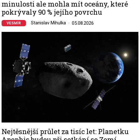
minulosti ale mohla mít oceány, které
pokrývaly 90 % jejího povrchu
Stanislav Mihulka
05.08.2026
VESMÍR
Image
Nejtěsnější průlet za tisíc let: Planetku
Apophis budou při setkání se Zemí