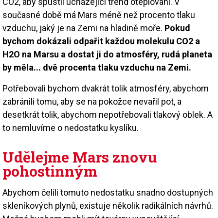
CO2, aby spustil ucházející trend oteplování. V
současné době má Mars méně než procento tlaku
vzduchu, jaký je na Zemi na hladině moře.
Pokud
bychom dokázali odpařit každou molekulu CO2 a
H2O na Marsu a dostat ji do atmosféry, rudá planeta
by měla... dvě procenta tlaku vzduchu na Zemi.
Potřebovali bychom dvakrát tolik atmosféry, abychom
zabránili tomu, aby se na pokožce nevařil pot, a
desetkrát tolik, abychom nepotřebovali tlakový oblek. A
to nemluvíme o nedostatku kyslíku.
Udělejme Mars znovu
pohostinným
Abychom čelili tomuto nedostatku snadno dostupných
skleníkových plynů, existuje několik radikálních návrhů.