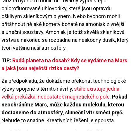
Možná bychom mohli mít továrny vypouštějící
chlorofluorované uhlovodíky, které jsou opravdu
ošklivým skleníkovým plynem. Nebo bychom mohli
přitáhnout nějaké komety bohaté na amoniak z vnější
sluneční soustavy. Amoniak je totiž skvělá skleníková
vrstva a nakonec se rozpadne na neškodný dusík, který
tvoří většinu naší atmosféry.
TIP:
Rudá planeta na dosah? Kdy se vydáme na Mars
a jaká jsou největší rizika cesty?
Za předpokladu, že dokážeme překonat technologické
výzvy spojené s těmito návrhy,
stále existuje jedna
velká překážka: nedostatek magnetického pole
.
Pokud
neochráníme Mars, může každou molekulu, kterou
dostaneme do atmosféry, sluneční vítr smést pryč.
Nebude to snadné. Kreativních řešení je spousta.