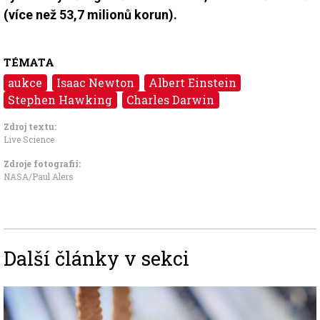
(více než 53,7 milionů korun).
TÉMATA
aukce
Isaac Newton
Albert Einstein
Stephen Hawking
Charles Darwin
Zdroj textu:
Live Science
Zdroje fotografii:
NASA/Paul Alers
Další články v sekci
Image