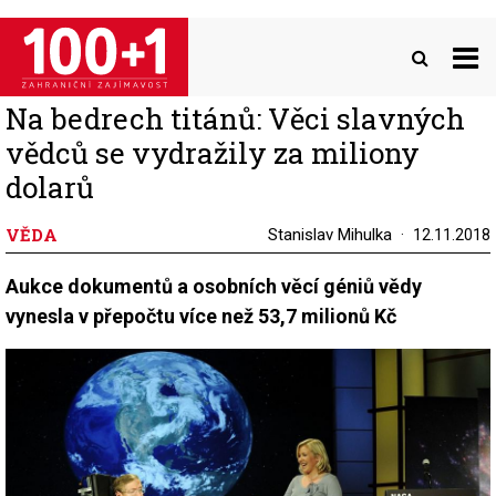
Přejít
k
hlavnímu
obsahu
Na bedrech titánů: Věci slavných
vědců se vydražily za miliony
dolarů
VĚDA
Stanislav Mihulka
12.11.2018
Aukce dokumentů a osobních věcí géniů vědy
vynesla v přepočtu více než 53,7 milionů Kč