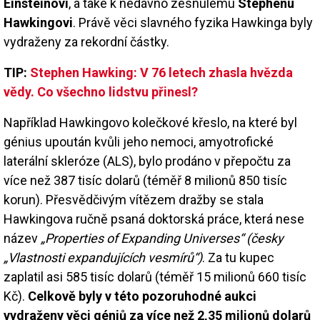
Einsteinovi
, a také k nedávno zesnulému
Stephenu
Hawkingovi
. Právě věci slavného fyzika Hawkinga byly
vydraženy za rekordní částky.
TIP:
Stephen Hawking: V 76 letech zhasla hvězda
vědy. Co všechno lidstvu přinesl?
Například Hawkingovo kolečkové křeslo, na které byl
génius upoután kvůli jeho nemoci, amyotrofické
laterální skleróze (ALS), bylo prodáno v přepočtu za
více než 387 tisíc dolarů (téměř 8 milionů 850 tisíc
korun). Přesvědčivým vítězem dražby se stala
Hawkingova ručně psaná doktorská práce, která nese
název
„Properties of Expanding Universes“ (česky
„Vlastnosti expandujících vesmírů“)
. Za tu kupec
zaplatil asi 585 tisíc dolarů (téměř 15 milionů 660 tisíc
Kč).
Celkově byly v této pozoruhodné aukci
vydraženy věci géniů za více než 2,35 milionů dolarů