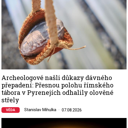
Archeologové našli důkazy dávného
přepadení: Přesnou polohu římského
tábora v Pyrenejích odhalily olověné
střely
Stanislav Mihulka
07.08.2026
VĚDA
Image