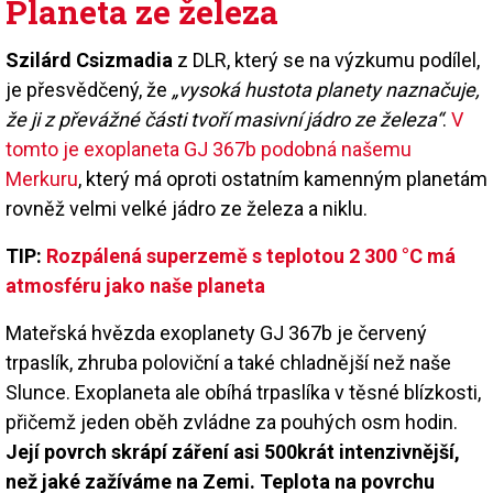
Planeta ze železa
Szilárd Csizmadia
z DLR, který se na výzkumu podílel,
je přesvědčený, že
„vysoká hustota planety naznačuje,
že ji z převážné části tvoří masivní jádro ze železa“
.
V
tomto je exoplaneta GJ 367b podobná našemu
Merkuru
, který má oproti ostatním kamenným planetám
rovněž velmi velké jádro ze železa a niklu.
TIP:
Rozpálená superzemě s teplotou 2 300 °C má
atmosféru jako naše planeta
Mateřská hvězda exoplanety GJ 367b je červený
trpaslík, zhruba poloviční a také chladnější než naše
Slunce. Exoplaneta ale obíhá trpaslíka v těsné blízkosti,
přičemž jeden oběh zvládne za pouhých osm hodin.
Její povrch skrápí záření asi 500krát intenzivnější,
než jaké zažíváme na Zemi. Teplota na povrchu