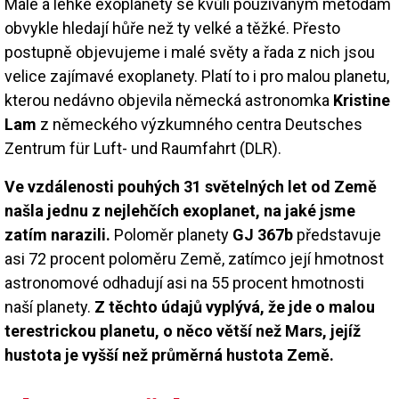
Malé a lehké exoplanety se kvůli používaným metodám
obvykle hledají hůře než ty velké a těžké. Přesto
postupně objevujeme i malé světy a řada z nich jsou
velice zajímavé exoplanety. Platí to i pro malou planetu,
kterou nedávno objevila německá astronomka
Kristine
Lam
z německého výzkumného centra Deutsches
Zentrum für Luft- und Raumfahrt (DLR).
Ve vzdálenosti pouhých 31 světelných let od Země
našla jednu z nejlehčích exoplanet, na jaké jsme
zatím narazili.
Poloměr planety
GJ 367b
představuje
asi 72 procent poloměru Země, zatímco její hmotnost
astronomové odhadují asi na 55 procent hmotnosti
naší planety.
Z těchto údajů vyplývá, že jde o malou
terestrickou planetu, o něco větší než Mars, jejíž
hustota je vyšší než průměrná hustota Země.