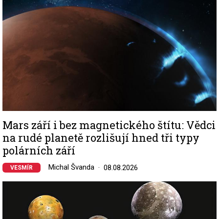
Mars září i bez magnetického štítu: Vědci
na rudé planetě rozlišují hned tři typy
polárních září
Michal Švanda
08.08.2026
VESMÍR
Image