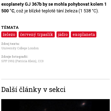
exoplanety GJ 367b by se mohla pohybovat kolem 1
500 °C
, což je blízké teplotě tání železa (1 538 °C).
TÉMATA
železo
červený trpaslík
jádro
exoplaneta
Zdroj textu:
University College London
Zdroje fotografii:
SPP 1992 (Patricia Klein)
,
CC0
Další články v sekci
Image