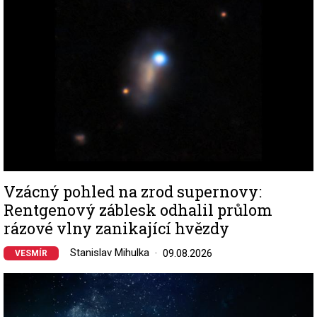
Vzácný pohled na zrod supernovy:
Rentgenový záblesk odhalil průlom
rázové vlny zanikající hvězdy
Stanislav Mihulka
09.08.2026
VESMÍR
Image