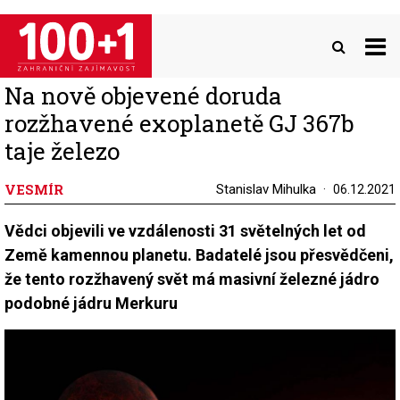
Přejít
k
hlavnímu
obsahu
Na nově objevené doruda
rozžhavené exoplanetě GJ 367b
taje železo
VESMÍR
Stanislav Mihulka
06.12.2021
Vědci objevili ve vzdálenosti 31 světelných let od
Země kamennou planetu. Badatelé jsou přesvědčeni,
že tento rozžhavený svět má masivní železné jádro
podobné jádru Merkuru