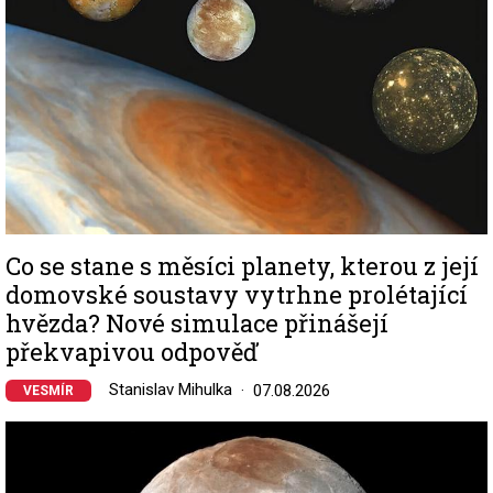
Co se stane s měsíci planety, kterou z její
domovské soustavy vytrhne prolétající
hvězda? Nové simulace přinášejí
překvapivou odpověď
Stanislav Mihulka
07.08.2026
VESMÍR
Image