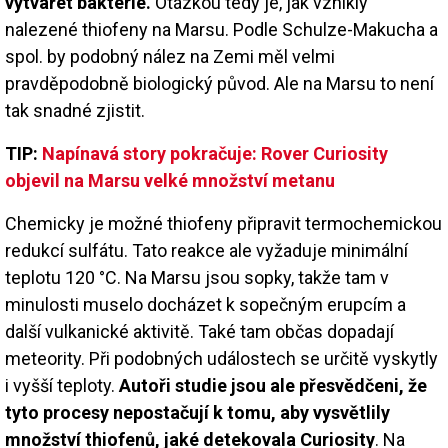
vytvářet bakterie.
Otázkou tedy je, jak vznikly
nalezené thiofeny na Marsu. Podle Schulze-Makucha a
spol. by podobný nález na Zemi měl velmi
pravděpodobně biologický původ. Ale na Marsu to není
tak snadné zjistit.
TIP:
Napínavá story pokračuje: Rover Curiosity
objevil na Marsu velké množství metanu
Chemicky je možné thiofeny připravit termochemickou
redukcí sulfátu. Tato reakce ale vyžaduje minimální
teplotu 120 °C. Na Marsu jsou sopky, takže tam v
minulosti muselo docházet k sopečným erupcím a
další vulkanické aktivitě. Také tam občas dopadají
meteority. Při podobných událostech se určitě vyskytly
i vyšší teploty.
Autoři studie jsou ale přesvědčeni, že
tyto procesy nepostačují k tomu, aby vysvětlily
množství thiofenů, jaké detekovala Curiosity
. Na