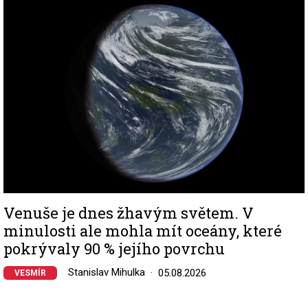
Image
Venuše je dnes žhavým světem. V
minulosti ale mohla mít oceány, které
pokrývaly 90 % jejího povrchu
Stanislav Mihulka
05.08.2026
VESMÍR