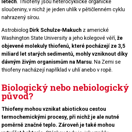
letech
. Thiofeny jsou heterocyklické organické
sloučeniny, v nichž je jeden uhlík v pětičlenném cyklu
nahrazený sírou.
Astrobiolog
Dirk Schulze-Makuch
z americké
Washington State University a jeho kolegové věří,
že
objevené molekuly thiofenů, které pocházejí ze 3,5
miliard let starých sedimentů, mohly vzniknout díky
dávným živým organismům na Marsu
. Na Zemi se
thiofeny nacházejí například v uhlí anebo v ropě.
Biologický nebo nebiologický
původ?
Thiofeny mohou vznikat abiotickou cestou
termochemickými procesy, při nichž je ale nutné
poměrně značné teplo. Zároveň je také mohou