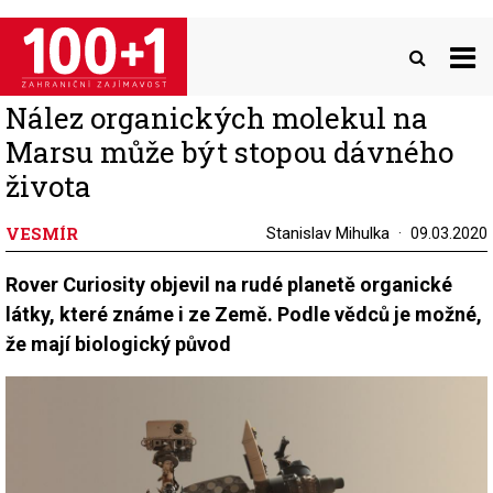
Přejít
k
hlavnímu
obsahu
Nález organických molekul na
Marsu může být stopou dávného
života
VESMÍR
Stanislav Mihulka
09.03.2020
Rover Curiosity objevil na rudé planetě organické
látky, které známe i ze Země. Podle vědců je možné,
že mají biologický původ