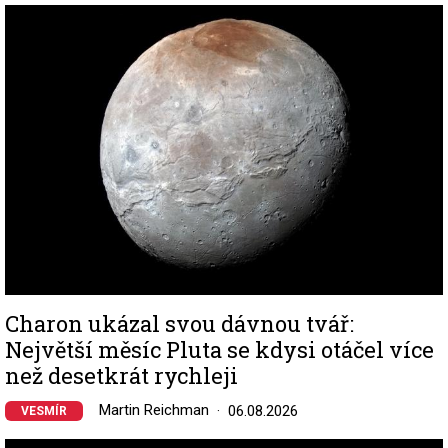
Image
Charon ukázal svou dávnou tvář:
Největší měsíc Pluta se kdysi otáčel více
než desetkrát rychleji
Martin Reichman
06.08.2026
VESMÍR