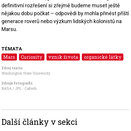
definitivní rozřešení si zřejmě budeme muset ještě
nějakou dobu počkat – odpovědi by mohla přinést příští
generace roverů nebo výzkum lidských kolonistů na
Marsu.
TÉMATA
Mars
Curiosity
vznik života
organické látky
Zdroj textu:
Washington State University
Zdroje fotografii:
NASA / JPL - Caltech
Další články v sekci