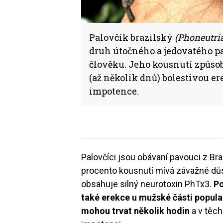
Palovčík brazilský
(Phoneutria
druh útočného a jedovatého p
člověku. Jeho kousnutí způsob
(až několik dnů) bolestivou er
impotence.
Palovčíci jsou obávaní pavouci z Bra
procento kousnutí mívá závažné důsl
obsahuje silný neurotoxin PhTx3.
Po
také erekce u mužské části popula
mohou trvat několik hodin
a v těch