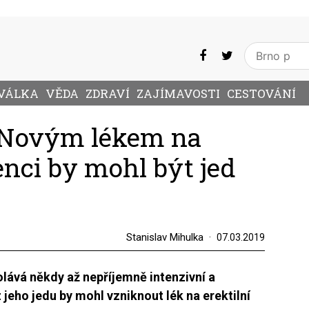
VÁLKA
VĚDA
ZDRAVÍ
ZAJÍMAVOSTI
CESTOVÁNÍ
: Novým lékem na
ci by mohl být jed
Stanislav Mihulka
07.03.2019
lává někdy až nepříjemně intenzivní a
z jeho jedu by mohl vzniknout lék na erektilní