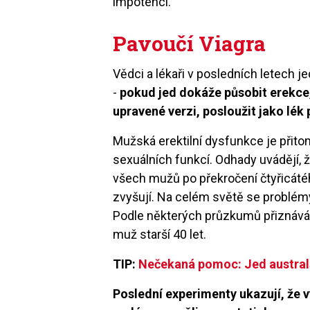
impotenci.
Pavoučí Viagra
Vědci a lékaři v posledních letech j
-
pokud jed dokáže působit erekce,
upravené verzi, posloužit jako lék 
Mužská erektilní dysfunkce je přit
sexuálních funkcí. Odhady uvádějí, ž
všech mužů po překročení čtyřicátého
zvyšují. Na celém světě se problém
Podle některých průzkumů přiznává
muž starší 40 let.
TIP:
Nečekaná pomoc: Jed austral
Poslední experimenty ukazují, že