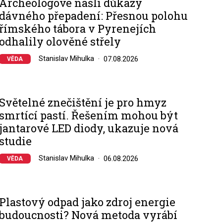
Archeologové našli důkazy
dávného přepadení: Přesnou polohu
římského tábora v Pyrenejích
odhalily olověné střely
Stanislav Mihulka
07.08.2026
VĚDA
Světelné znečištění je pro hmyz
smrtící pastí. Řešením mohou být
jantarové LED diody, ukazuje nová
studie
Stanislav Mihulka
06.08.2026
VĚDA
Plastový odpad jako zdroj energie
budoucnosti? Nová metoda vyrábí