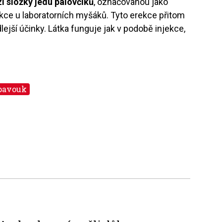
í složky jedu palovčíků
, označovanou jako
rekce u laboratorních myšáků. Tyto erekce přitom
jší účinky. Látka funguje jak v podobě injekce,
pavouk