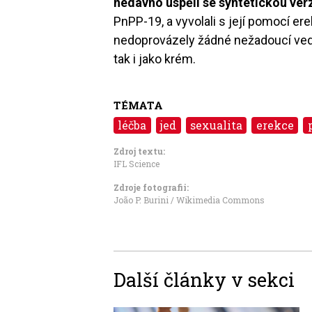
nedávno uspěli se syntetickou verz
PnPP-19, a vyvolali s její pomocí e
nedoprovázely žádné nežadoucí vedle
tak i jako krém.
TÉMATA
léčba
jed
sexualita
erekce
Zdroj textu:
IFL Science
Zdroje fotografii:
João P. Burini / Wikimedia Commons
Další články v sekci