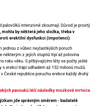
ed palovčíků intenzivně zkoumají. Důvod je prostý
 mohla by některá jeho složka, třeba v
proti erektilní dysfunkci (impotenci)
.
om jednou z vůbec nejčastějších poruch
e některým z jejích stupňů trpí až polovina
 roku věku. S přibývajícími léty se počty ještě
y s erekcí trápí odhadem až 152 milionů mužů.
 v České republice poruchu erekce každý druhý
ských pavouků léčí následky mozkové mrtvice
 výzkum jde správným směrem - badatelé