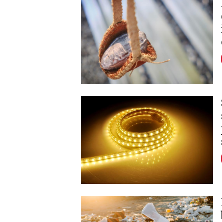
Image
Image
Image