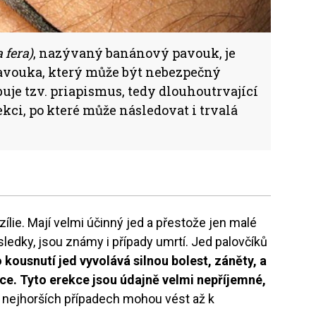
 fera)
, nazývaný banánový pavouk, je
avouka, který může být nebezpečný
uje tzv. priapismus, tedy dlouhoutrvající
ekci, po které může následovat i trvalá
zílie. Mají velmi účinný jed a přestože jen malé
edky, jsou známy i případy umrtí. Jed palovčíků
 kousnutí jed vyvolává silnou bolest, záněty, a
ce. Tyto erekce jsou údajně velmi nepříjemné,
 nejhorších případech mohou vést až k