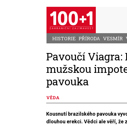
Přejít
k
hlavnímu
obsahu
HISTORIE
PŘÍRODA
VESMÍR
Pavoučí Viagra
mužskou impoten
pavouka
VĚDA
Kousnutí brazilského pavouka vyvo
dlouhou erekci. Vědci ale věří, že 