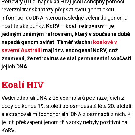
Retroviry (u lidí například HIV) jsou schopny pomocí
reverzní transkriptázy přepsat svou genetickou
informaci do DNA, kterou následně včlení do genomu
hostitelské buňky.
KoRV – koalí retrovirus – je
jediným známým retrovirem, který v současné době
napadá genom zvířat. Téměř všichni
koalové v
severní Austrálii
mají tzv. endogenní KoRV, což
znamená, že retrovirus se stal permanentní součástí
jejich DNA
.
Koalí HIV
Vědci odebrali DNA z 28 exemplářů pocházejících z
doby od konce 19. století po osmdesátá léta 20. století
a extrahovali mitochondriální DNA z osmnácti z nich. K
jejich překvapení jenom tři vzorky nebyly pozitivní na
KoRV
.