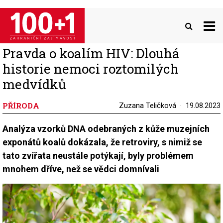
Přejít
k
hlavnímu
obsahu
Pravda o koalím HIV: Dlouhá
historie nemoci roztomilých
medvídků
PŘÍRODA
Zuzana Teličková
19.08.2023
Analýza vzorků DNA odebraných z kůže muzejních
exponátů koalů dokázala, že retroviry, s nimiž se
tato zvířata neustále potýkají, byly problémem
mnohem dříve, než se vědci domnívali