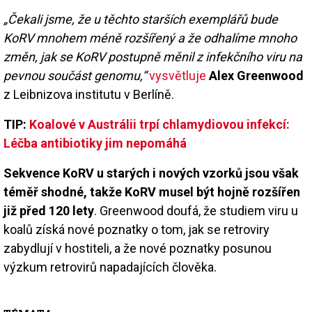
„Čekali jsme, že u těchto starších exemplářů bude
KoRV mnohem méně rozšířený a že odhalíme mnoho
změn, jak se KoRV postupně měnil z infekčního viru na
pevnou součást genomu,“
vysvětluje
Alex Greenwood
z Leibnizova institutu v Berlíně.
TIP:
Koalové v Austrálii trpí chlamydiovou infekcí:
Léčba antibiotiky jim nepomáhá
Sekvence KoRV u starých i nových vzorků jsou však
téměř shodné, takže KoRV musel být hojně rozšířen
již před 120 lety
. Greenwood doufá, že studiem viru u
koalů získá nové poznatky o tom, jak se retroviry
zabydlují v hostiteli, a že nové poznatky posunou
výzkum retrovirů napadajících člověka.