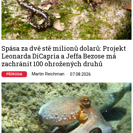
Spása za dvě stě milionů dolarů: Projekt
Leonarda DiCapria a Jeffa Bezose má
zachránit 100 ohrožených druhů
Martin Reichman
07.08.2026
PŘÍRODA
Image