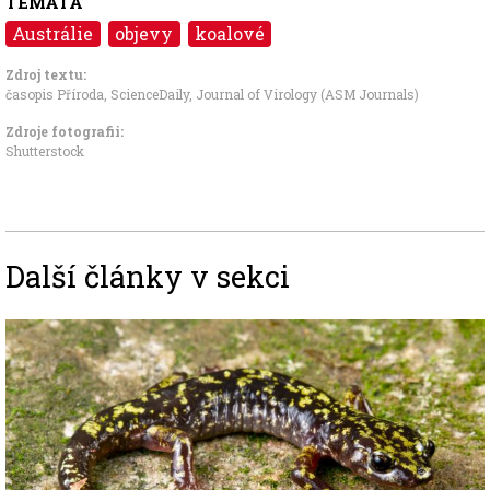
TÉMATA
Austrálie
objevy
koalové
Zdroj textu:
časopis Příroda
,
ScienceDaily
,
Journal of Virology (ASM Journals)
Zdroje fotografii:
Shutterstock
Další články v sekci
Image