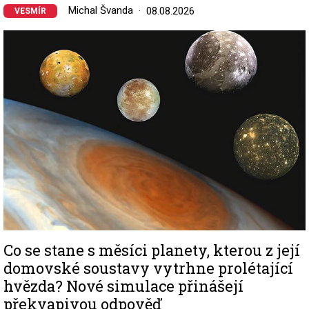
Michal Švanda
08.08.2026
VESMÍR
Image
Co se stane s měsíci planety, kterou z její
domovské soustavy vytrhne prolétající
hvězda? Nové simulace přinášejí
překvapivou odpověď