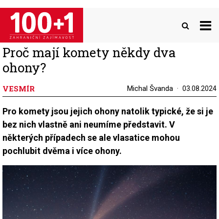
Přejít
k
hlavnímu
obsahu
Proč mají komety někdy dva
ohony?
VESMÍR
Michal Švanda
03.08.2024
Pro komety jsou jejich ohony natolik typické, že si je
bez nich vlastně ani neumíme představit. V
některých případech se ale vlasatice mohou
pochlubit dvěma i více ohony.