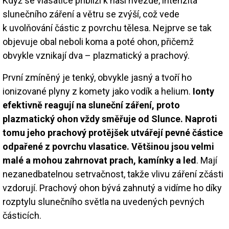
Když se vlasatice přiblíží k naší hvězdě, intenzita
slunečního záření a větru se zvýší, což vede
k uvolňování částic z povrchu tělesa. Nejprve se tak
objevuje obal neboli koma a poté ohon, přičemž
obvykle vznikají dva – plazmatický a prachový.
První zmíněný je tenký, obvykle jasný a tvoří ho
ionizované plyny z komety jako vodík a helium.
Ionty
efektivně reagují na sluneční záření, proto
plazmatický ohon vždy směřuje od Slunce. Naproti
tomu jeho prachový protějšek utvářejí pevné částice
odpařené z povrchu vlasatice. Většinou jsou velmi
malé a mohou zahrnovat prach, kamínky a led
. Mají
nezanedbatelnou setrvačnost, takže vlivu záření zčásti
vzdorují. Prachový ohon bývá zahnutý a vidíme ho díky
rozptylu slunečního světla na uvedených pevných
částicích.