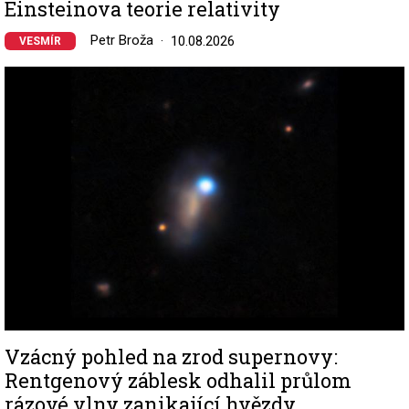
Einsteinova teorie relativity
Petr Broža
10.08.2026
VESMÍR
Image
Vzácný pohled na zrod supernovy:
Rentgenový záblesk odhalil průlom
rázové vlny zanikající hvězdy