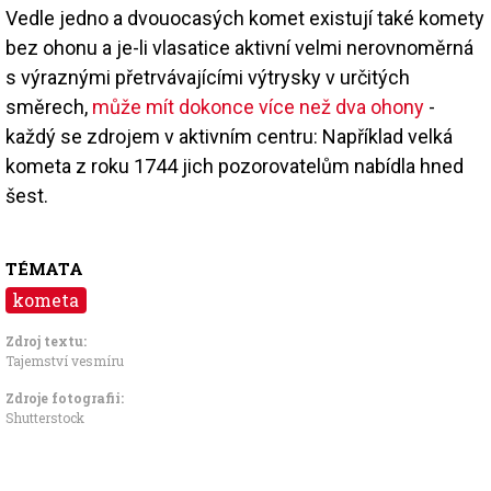
Vedle jedno a dvouocasých komet existují také komety
bez ohonu a je-li vlasatice aktivní velmi nerovnoměrná
s výraznými přetrvávajícími výtrysky v určitých
směrech,
může mít dokonce více než dva ohony
-
každý se zdrojem v aktivním centru: Například velká
kometa z roku 1744 jich pozorovatelům nabídla hned
šest.
TÉMATA
kometa
Zdroj textu:
Tajemství vesmíru
Zdroje fotografii:
Shutterstock