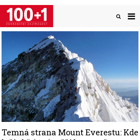
Přejít
k
hlavnímu
obsahu
Image
Temná strana Mount Everestu: Kde