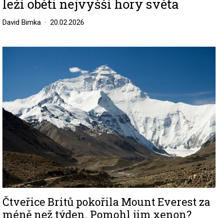
leží oběti nejvyšší hory světa
David Bimka
20.02.2026
Image
Čtveřice Britů pokořila Mount Everest za
méně než týden. Pomohl jim xenon?