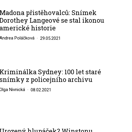
Madona přistěhovalců: Snímek
Dorothey Langeové se stal ikonou
americké historie
Andrea Poláčková
29.05.2021
Kriminálka Sydney: 100 let staré
snímky z policejního archivu
Olga Nivnická
08.02.2021
Urozený hlupáček? Winstonu