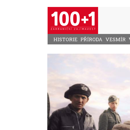
Přejít
k
hlavnímu
obsahu
HISTORIE
PŘÍRODA
VESMÍR
Image