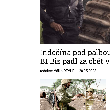
Indočína pod palbo
B1 Bis padl za oběť 
redakce Válka REVUE
28.05.2023
Image