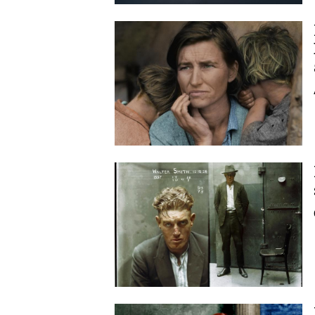
Image
Image
Image