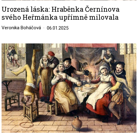
Urozená láska: Hraběnka Černínova
svého Heřmánka upřímně milovala
Veronika Boháčová
06.01.2025
Image