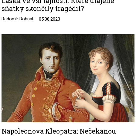
Láska ve vší tajnosti: Které utajené
sňatky skončily tragédií?
Radomír Dohnal
05.08.2023
Image
Napoleonova Kleopatra: Nečekanou