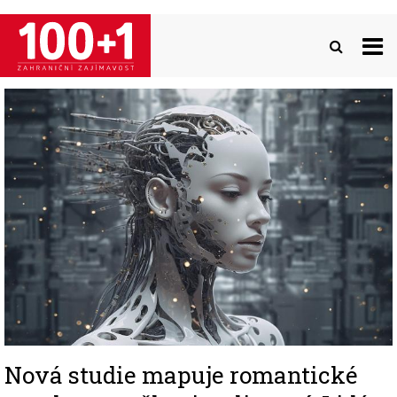
Přejít
k
hlavnímu
obsahu
Image
Nová studie mapuje romantické