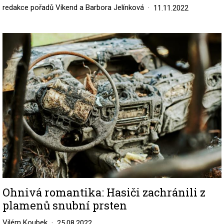
redakce pořadů Víkend a Barbora Jelínková
11.11.2022
Image
Ohnivá romantika: Hasiči zachránili z
plamenů snubní prsten
Vilém Koubek
25.08.2022