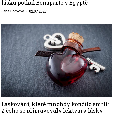
lásku potkal Bonaparte v Egyptě
Jana Ládyová
02.07.2023
Image
Laškování, které mnohdy končilo smrtí:
Z čeho se připravovaly lektvary lásky