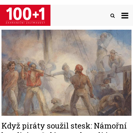
Přejít
k
hlavnímu
obsahu
Image
Když piráty soužil stesk: Námořní