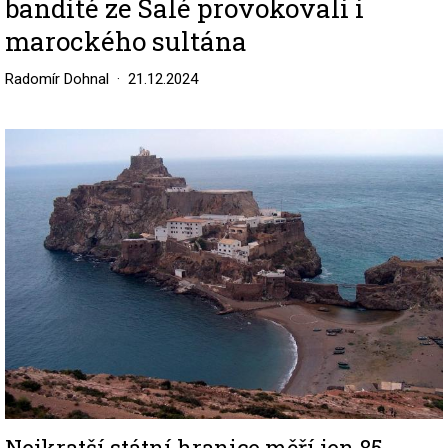
bandité ze Salé provokovali i
marockého sultána
Radomír Dohnal
21.12.2024
Image
Nejkratší státní hranice měří jen 85