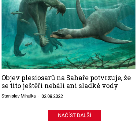
Objev plesiosarů na Sahaře potvrzuje, že
se tito ještěři nebáli ani sladké vody
Stanislav Mihulka
02.08.2022
NAČÍST DALŠÍ