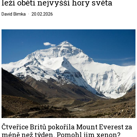
leží oběti nejvyšší hory světa
David Bimka
20.02.2026
Image
Čtveřice Britů pokořila Mount Everest za
méně než týden. Pomohl jim xenon?