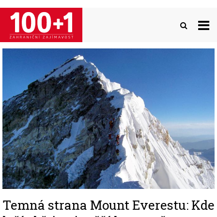
Přejít
k
hlavnímu
obsahu
Image
Temná strana Mount Everestu: Kde