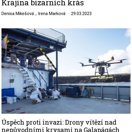
Krajina bizarních krás
,
Denisa Mikešová
Irena Marková
29.03.2023
Image
Úspěch proti invazi: Drony vítězí nad
nepůvodními krysami na Galapágách