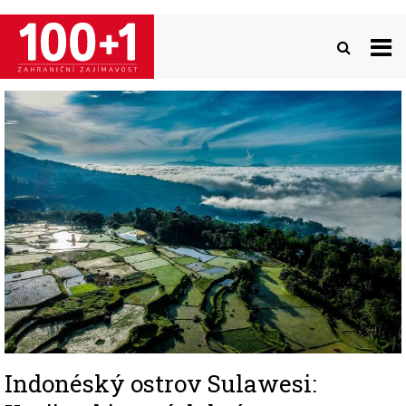
Přejít
k
hlavnímu
obsahu
Image
Indonéský ostrov Sulawesi: