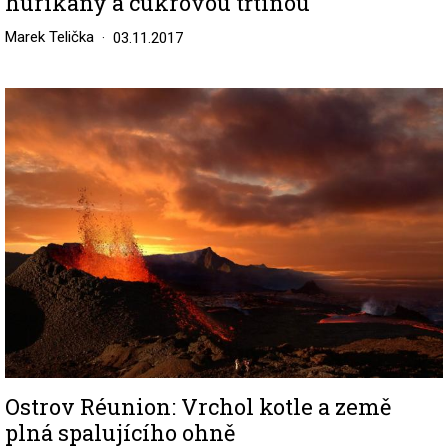
hurikány a cukrovou třtinou
Marek Telička
03.11.2017
Image
Ostrov Réunion: Vrchol kotle a země
plná spalujícího ohně