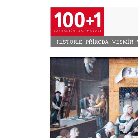
Přejít
k
hlavnímu
obsahu
HISTORIE
PŘÍRODA
VESMÍR
Image