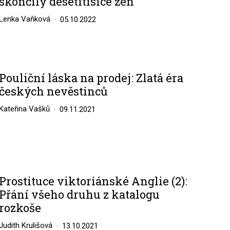
skončily desetitisíce žen
Lenka Vaňková
05.10.2022
Pouliční láska na prodej: Zlatá éra
českých nevěstinců
Kateřina Vašků
09.11.2021
Prostituce viktoriánské Anglie (2):
Přání všeho druhu z katalogu
rozkoše
Judith Krulišová
13.10.2021