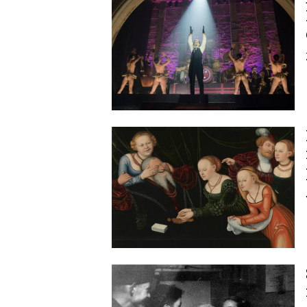
Image
Image