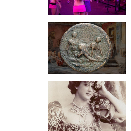
Image
Image