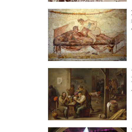
Image
Image
Image