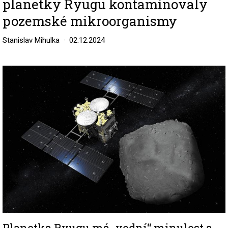
planetky Ryugu kontaminovaly
pozemské mikroorganismy
Stanislav Mihulka
02.12.2024
Image
Planetka Ryugu má „vodní“ minulost a