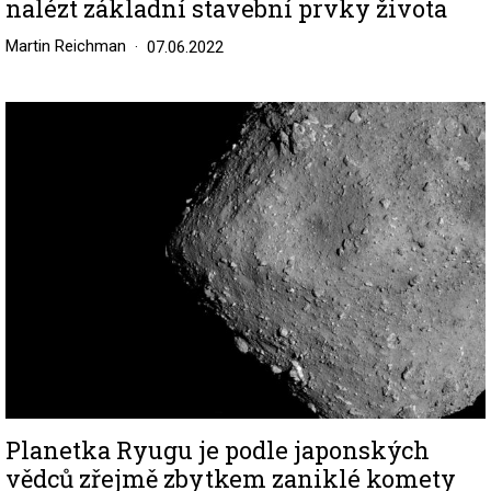
nalézt základní stavební prvky života
Martin Reichman
07.06.2022
Image
Planetka Ryugu je podle japonských
vědců zřejmě zbytkem zaniklé komety