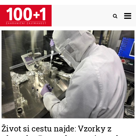
Přejít
k
hlavnímu
obsahu
Image
Život si cestu najde: Vzorky z