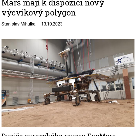
Mars mají k dispozici nový
výcvikový polygon
Stanislav Mihulka
13.10.2023
Image
Dvojče evropského roveru ExoMars