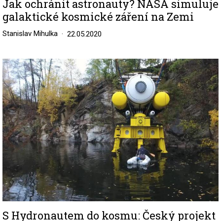
Jak ochránit astronauty? NASA simuluje
galaktické kosmické záření na Zemi
Stanislav Mihulka
22.05.2020
Image
S Hydronautem do kosmu: Český projekt