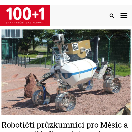
Přejít
k
hlavnímu
obsahu
Image
Robotičtí průzkumníci pro Měsíc a