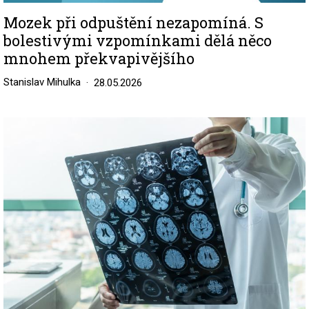
Mozek při odpuštění nezapomíná. S
bolestivými vzpomínkami dělá něco
mnohem překvapivějšího
Stanislav Mihulka
28.05.2026
Image