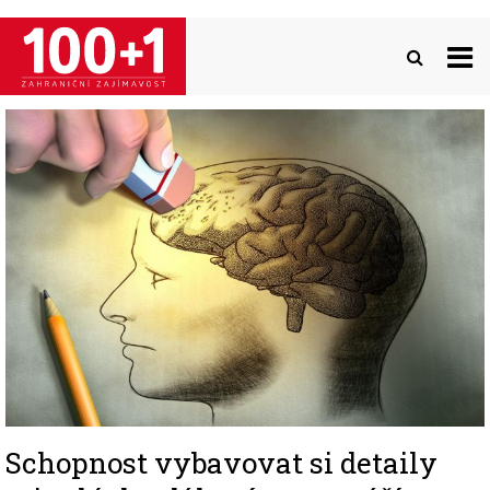
Přejít
k
hlavnímu
obsahu
Image
Schopnost vybavovat si detaily