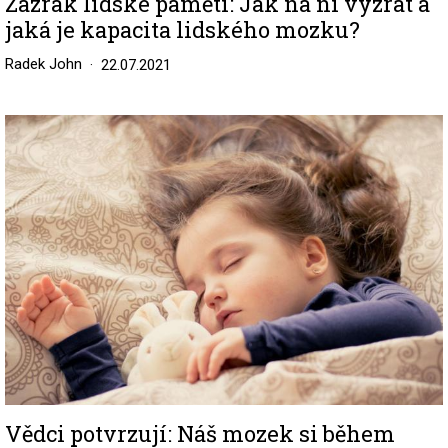
Zázrak lidské paměti: Jak na ni vyzrát a
jaká je kapacita lidského mozku?
Radek John
22.07.2021
Image
Vědci potvrzují: Náš mozek si během