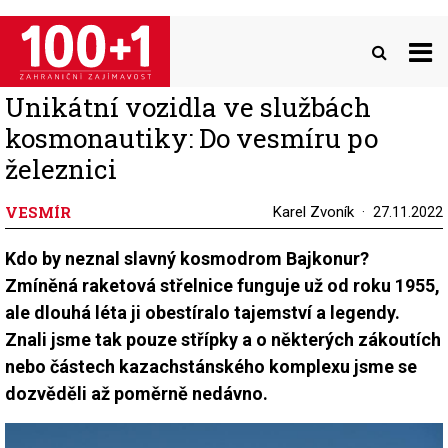
Přejít
k
hlavnímu
obsahu
Unikátní vozidla ve službách
kosmonautiky: Do vesmíru po
železnici
VESMÍR
Karel Zvoník
27.11.2022
Kdo by neznal slavný kosmodrom Bajkonur?
Zmíněná raketová střelnice funguje už od roku 1955,
ale dlouhá léta ji obestíralo tajemství a legendy.
Znali jsme tak pouze střípky a o některých zákoutích
nebo částech kazachstánského komplexu jsme se
dozvěděli až poměrně nedávno.