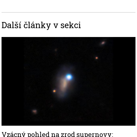
Další články v sekci
Image
Vzácný pohled na zrod supernovy: