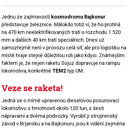
Jednu ze zajímavostí
kosmodromu Bajkonur
představuje železnice. Málokdo totiž ví, že ho protíná
na 470 km neelektrifikovaných tratí o rozchodu 1 520
mm a dalších 40 km tratí speciálních. Dnes už
samozřejmě není v provozu celá síť, ale pro logistiku na
místě hraje stejně důležitou roli jako kdysi. Známějším
faktem je, že nejen raketu Sojuz dopravuje na rampu
lokomotiva, konkrétně
TEM2
typ UM.
Veze se raketa!
Jedná se o mírně upravenou dieselovou posunovací
lokomotivu s hmotností okolo 120 tun, s šesti
nápravami a dvěma podvozky. Vyrobil ji strojírenský
závod v Brjansku a na Bajkonuru jsou k vidění zejména