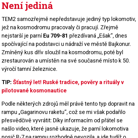
Není jediná
TEM2 samozřejmě nepředstavuje jediný typ lokomotiv,
jež na kosmodromu pracovaly či pracují. Zřejmě
nejstarší je parní
Eu 709-81
přezdívaná „Ešak“, dnes
spočívající na podstavci u nádraží ve městě Bajkonur.
Zmíněný kus dřív sloužil na kosmodromu, poté byl
zrestaurován a umístěn na své současné místo k 50.
výročí tamní železnice.
TIP:
Šťastný let! Ruské tradice, pověry a rituály v
pilotované kosmonautice
Podle některých zdrojů měl právě tento typ dopravit na
rampu „Gagarinovu raketu“, což se mi však podařilo
přesvědčivě vyvrátit: Díky informacím od přátel se
našlo video, které jasně ukazuje, že parní lokomotiva
nosič R-7 na rampu rozhodně nevozila, a jde tudíž o