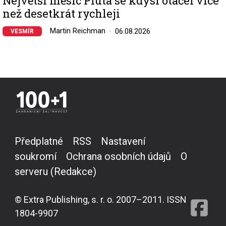
Největší měsíc Pluta se kdysi otáčel více
než desetkrát rychleji
Martin Reichman
06.08.2026
VESMÍR
Předplatné
RSS
Nastavení
soukromí
Ochrana osobních údajů
O
serveru (Redakce)
© Extra Publishing, s. r. o. 2007–2011. ISSN
1804-9907