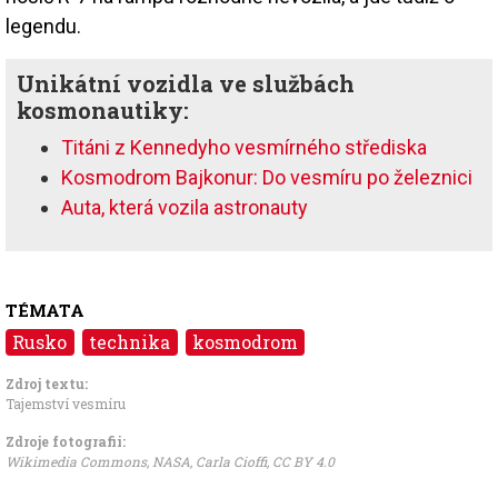
legendu.
Unikátní vozidla ve službách
kosmonautiky:
Titáni z Kennedyho vesmírného střediska
Kosmodrom Bajkonur: Do vesmíru po železnici
Auta, která vozila astronauty
TÉMATA
Rusko
technika
kosmodrom
Zdroj textu:
Tajemství vesmíru
Zdroje fotografii:
Wikimedia Commons, NASA, Carla Cioffi
,
CC BY 4.0