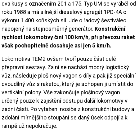
dva kusy s označením 201 a 175. Typ UM se vyráběl od
roku 1988 a má silnější dieselový agregát 1PD-4A o
výkonu 1 400 koňských sil. Jde o řadový šestiválec
napojený na stejnosměrný generátor.
Konstrukční
rychlost lokomotivy činí 100 km/h, při převozu raket
však pochopitelně dosahuje asi jen 5 km/h.
Lokomotiva TEM2 ovšem tvoří pouze část celé
přepravní sestavy. Za ní se nachází modrý logistický
vůz, následuje plošinový vagon s díly a pak již speciál­ní
dvoudílný vůz s raketou, který je schopen ji umístit do
vertikální polohy. Vše zakončuje plošinový vagon
určený pouze k zajištění odstupu další lokomotivy v
zadní části. Po vytažení nosiče z konstrukční budovy a
zdolání mírnějšího stoupání se daný úsek odpojí a k
rampě už nepokračuje.