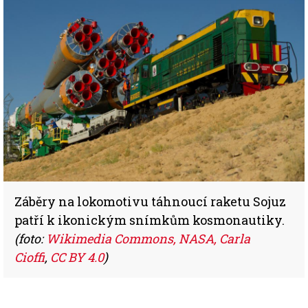
Záběry na lokomotivu táhnoucí raketu Sojuz
patří k ikonickým snímkům kosmonautiky.
(foto:
Wikimedia Commons, NASA, Carla
Cioffi
,
CC BY 4.0
)