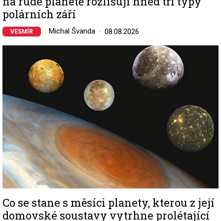
na rudé planetě rozlišují hned tři typy
polárních září
Michal Švanda
08.08.2026
VESMÍR
Image
Co se stane s měsíci planety, kterou z její
domovské soustavy vytrhne prolétající