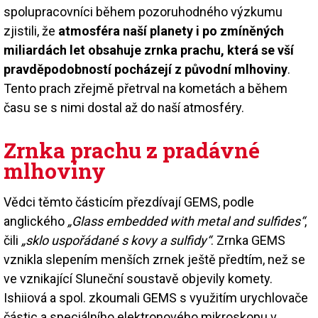
spolupracovníci během pozoruhodného výzkumu
zjistili, že
atmosféra naší planety i po zmíněných
miliardách let obsahuje zrnka prachu, která se vší
pravděpodobností pocházejí z původní mlhoviny
.
Tento prach zřejmě přetrval na kometách a během
času se s nimi dostal až do naší atmosféry.
Zrnka prachu z pradávné
mlhoviny
Vědci těmto částicím přezdívají GEMS, podle
anglického
„Glass embedded with metal and sulfides“
,
čili
„sklo uspořádané s kovy a sulfidy“
. Zrnka GEMS
vznikla slepením menších zrnek ještě předtím, než se
ve vznikající Sluneční soustavě objevily komety.
Ishiiová a spol. zkoumali GEMS s využitím urychlovače
částic a speciálního elektronového mikroskopu v