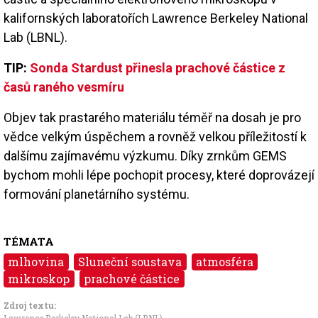
kalifornských laboratořích Lawrence Berkeley National
Lab (LBNL).
TIP:
Sonda Stardust přinesla prachové částice z
časů raného vesmíru
Objev tak prastarého materiálu téměř na dosah je pro
vědce velkým úspěchem a rovněž velkou příležitostí k
dalšímu zajímavému výzkumu. Díky zrnkům GEMS
bychom mohli lépe pochopit procesy, které doprovázejí
formování planetárního systému.
TÉMATA
mlhovina
Sluneční soustava
atmosféra
mikroskop
prachové částice
Zdroj textu:
Lawrence Berkeley National Lab (LBNL)