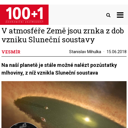
Přejít
k
hlavnímu
obsahu
V atmosféře Země jsou zrnka z dob
vzniku Sluneční soustavy
VESMÍR
Stanislav Mihulka
15.06.2018
Na naší planetě je stále možné nalézt pozůstatky
mlhoviny, z níž vznikla Sluneční soustava