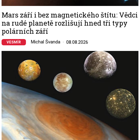
Mars září i bez magnetického štítu: Vědci
na rudé planetě rozlišují hned tři typy
polárních září
Michal Švanda
08.08.2026
VESMÍR
Image