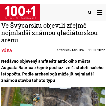
Přejít
k
hlavnímu
obsahu
Ve Švýcarsku objevili zřejmě
nejmladší známou gladiátorskou
arénu
VĚDA
Stanislav Mihulka
31.01.2022
Nedávno objevený amfiteátr antického města
Augusta Raurica zřejmě pochází ze 4. století našeho
letopočtu. Podle archeologů může jít nejmladší
známou stavbu tohoto typu