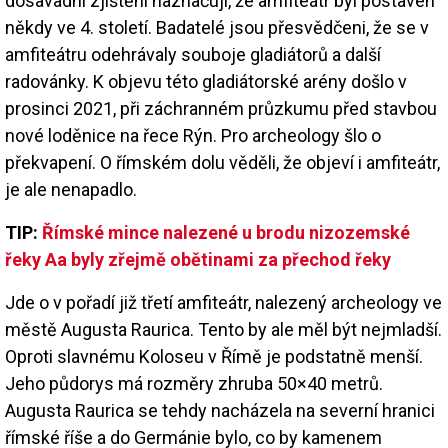
dosavadní zjištění naznačují, že amfiteátr byl postaven
někdy ve 4. století. Badatelé jsou přesvědčeni, že se v
amfiteátru odehrávaly souboje gladiátorů a další
radovánky. K objevu této gladiátorské arény došlo v
prosinci 2021, při záchranném průzkumu před stavbou
nové loděnice na řece Rýn. Pro archeology šlo o
překvapení. O římském dolu věděli, že objeví i amfiteátr,
je ale nenapadlo.
TIP:
Římské mince nalezené u brodu nizozemské
řeky Aa byly zřejmě obětinami za přechod řeky
Jde o v pořadí již třetí amfiteátr, nalezený archeology ve
městě Augusta Raurica. Tento by ale měl být nejmladší.
Oproti slavnému Koloseu v Římě je podstatně menší.
Jeho půdorys má rozměry zhruba 50×40 metrů.
Augusta Raurica se tehdy nacházela na severní hranici
římské říše a do Germánie bylo, co by kamenem