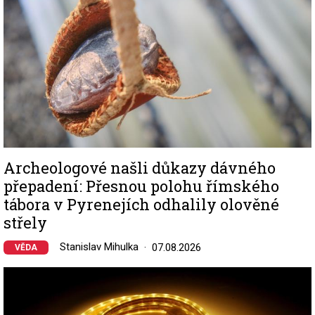
Archeologové našli důkazy dávného
přepadení: Přesnou polohu římského
tábora v Pyrenejích odhalily olověné
střely
Stanislav Mihulka
07.08.2026
VĚDA
Image