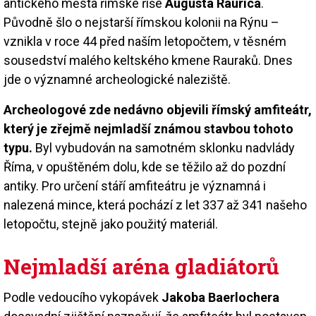
antického města římské říše
Augusta Raurica
.
Původně šlo o nejstarší římskou kolonii na Rýnu –
vznikla v roce 44 před naším letopočtem, v těsném
sousedství malého keltského kmene Rauraků. Dnes
jde o významné archeologické naleziště.
Archeologové zde nedávno objevili římský amfiteátr,
který je zřejmě nejmladší známou stavbou tohoto
typu.
Byl vybudován na samotném sklonku nadvlády
Říma, v opuštěném dolu, kde se těžilo až do pozdní
antiky. Pro určení stáří amfiteátru je významná i
nalezená mince, která pochází z let 337 až 341 našeho
letopočtu, stejně jako použitý materiál.
Nejmladší aréna gladiátorů
Podle vedoucího vykopávek
Jakoba Baerlochera