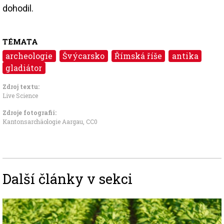
dohodil.
TÉMATA
archeologie
Švýcarsko
Římská říše
antika
gladiátor
Zdroj textu:
Live Science
Zdroje fotografii:
Kantonsarchäologie Aargau
,
CC0
Další články v sekci
Image