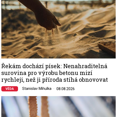
Řekám dochází písek: Nenahraditelná
surovina pro výrobu betonu mizí
rychleji, než ji příroda stíhá obnovovat
Stanislav Mihulka
08.08.2026
VĚDA
Image