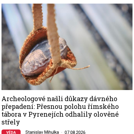
Image
Archeologové našli důkazy dávného
přepadení: Přesnou polohu římského
tábora v Pyrenejích odhalily olověné
střely
Stanislav Mihulka
07.08.2026
VĚDA