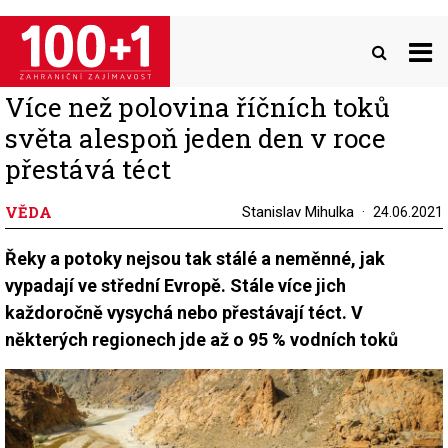
Přejít
k
hlavnímu
obsahu
Více než polovina říčních toků
světa alespoň jeden den v roce
přestává téct
VĚDA
Stanislav Mihulka
24.06.2021
Řeky a potoky nejsou tak stálé a neměnné, jak
vypadají ve střední Evropě. Stále více jich
každoročně vysychá nebo přestávají téct. V
některých regionech jde až o 95 % vodních toků