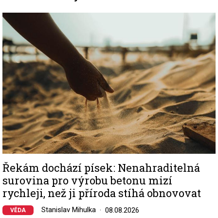
Image
Řekám dochází písek: Nenahraditelná
surovina pro výrobu betonu mizí
rychleji, než ji příroda stíhá obnovovat
Stanislav Mihulka
08.08.2026
VĚDA