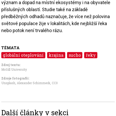
význam a dopad na místní ekosystémy i na obyvatele
příslušných oblastí. Studie také na základě
předběžných odhadů naznačuje, že více než polovina
světové populace žije v lokalitách, kde nejbližší řeka
nebo potok není trvalého rázu.
TÉMATA
globální oteplování
krajina
sucho
řeky
Zdroj textu:
McGill University
Zdroje fotografii:
Unsplash, Alexander Schimmeck
,
CC0
Další články v sekci