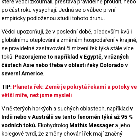
které vědci zkoumali, přestává pravidelně proudit, nebo
po část roku vysychají. Jedná se o vůbec první
empiricky podloženou studii tohoto druhu.
Vědci upozorňují, že v poslední době, především kvůli
globálnímu oteplování a změnám hospodaření v krajině,
se pravidelné zastavování či mizení řek týká stále více
toků.
Pozorujeme to například v Egyptě, v různých
částech Asie nebo třeba v oblasti řeky Colorado v
severní Americe
.
TIP:
Planeta řek: Země je pokrytá řekami a potoky ve
větší míře, než jsme mysleli
V některých horkých a suchých oblastech, například
v
Indii nebo v Austrálii se tento fenomén týká až 95 %
vodních toků.
Ekohydrolog
Mathis Messager
a jeho
kolegové tvrdí, že změny chování řek mají značný