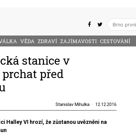
VÁLKA
VĚDA
ZDRAVÍ
ZAJÍMAVOSTI
CESTOVÁNÍ
ká stanice v
 prchat před
du
Stanislav Mihulka
12.12.2016
i Halley VI hrozí, že zůstanou uvězněni na
sun