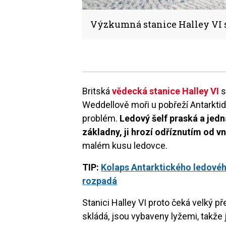
Výzkumná stanice Halley VI s
Britská
vědecká stanice Halley VI
s
Weddellově moři u pobřeží Antarktid
problém.
Ledový šelf praská a jedna
základny, ji hrozí odříznutím od v
malém kusu ledovce.
TIP:
Kolaps Antarktického ledovéh
rozpadá
Stanici Halley VI proto čeká velký p
skládá, jsou vybaveny lyžemi, takž