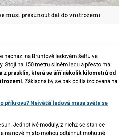
e musí přesunout dál do vnitrozemí
e nachází na Bruntově ledovém šelfu ve
y. Stojí na 150 metrů silném ledu a přesto má
 z prasklin, která se šíří několik kilometrů od
nitrozemí
. Základna by se pak ocitla izolovaná na
o příkrovu? Největší ledová masa světa se
řesun. Jednotlivé moduly, z nichž se stanice
e je na nové místo mohou odtáhnut mohutné