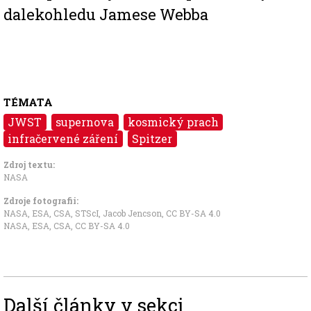
dalekohledu Jamese Webba
TÉMATA
JWST
supernova
kosmický prach
infračervené záření
Spitzer
Zdroj textu:
NASA
Zdroje fotografii:
NASA, ESA, CSA, STScI, Jacob Jencson
,
CC BY-SA 4.0
NASA, ESA, CSA
,
CC BY-SA 4.0
Další články v sekci