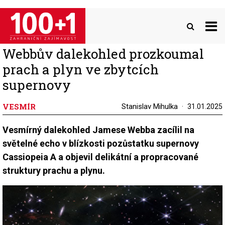
Přejít
k
hlavnímu
obsahu
Webbův dalekohled prozkoumal
prach a plyn ve zbytcích
supernovy
VESMÍR
Stanislav Mihulka
31.01.2025
Vesmírný dalekohled Jamese Webba zacílil na
světelné echo v blízkosti pozůstatku supernovy
Cassiopeia A a objevil delikátní a propracované
struktury prachu a plynu.