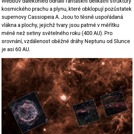
Webbův dalekohled odhalil fantaskní delikátní struktury
kosmického prachu a plynu, které obklopují pozůstatek
supernovy Cassiopeia A. Jsou to těsně uspořádaná
vlákna a plochy, jejichž tvary jsou patrné v měřítku
méně než setiny světelného roku (400 AU). Pro
srovnání, vzdálenost oběžné dráhy Neptunu od Slunce
je asi 60 AU.