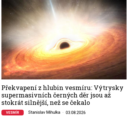
Image
Překvapení z hlubin vesmíru: Výtrysky
supermasivních černých děr jsou až
stokrát silnější, než se čekalo
Stanislav Mihulka
03.08.2026
VESMÍR