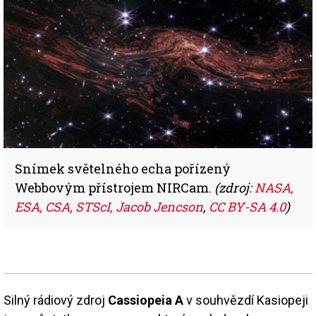
Snímek světelného echa pořízený
Webbovým přístrojem NIRCam.
(zdroj:
NASA,
ESA, CSA, STScI, Jacob Jencson
,
CC BY-SA 4.0
)
Silný rádiový zdroj
Cassiopeia A
v souhvězdí Kasiopeji