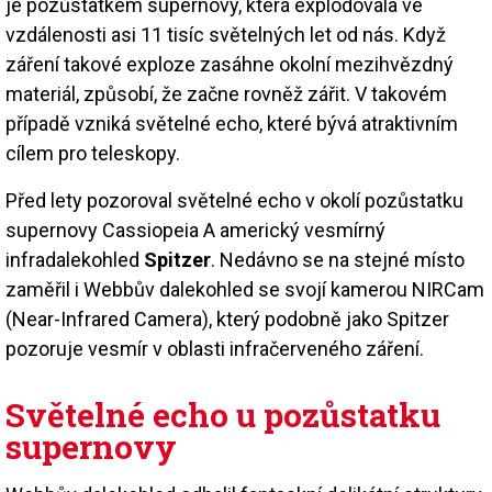
je pozůstatkem supernovy, která explodovala ve
vzdálenosti asi 11 tisíc světelných let od nás. Když
záření takové exploze zasáhne okolní mezihvězdný
materiál, způsobí, že začne rovněž zářit. V takovém
případě vzniká světelné echo, které bývá atraktivním
cílem pro teleskopy.
Před lety pozoroval světelné echo v okolí pozůstatku
supernovy Cassiopeia A americký vesmírný
infradalekohled
Spitzer
. Nedávno se na stejné místo
zaměřil i Webbův dalekohled se svojí kamerou NIRCam
(Near-Infrared Camera), který podobně jako Spitzer
pozoruje vesmír v oblasti infračerveného záření.
Světelné echo u pozůstatku
supernovy