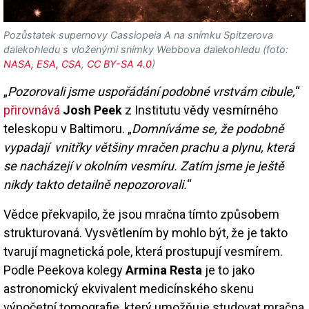
Pozůstatek supernovy Cassiopeia A na snímku Spitzerova
dalekohledu s vloženými snímky Webbova dalekohledu (foto:
NASA, ESA, CSA
,
CC BY-SA 4.0
)
„
Pozorovali jsme uspořádání podobné vrstvám cibule,
“
přirovnává
Josh Peek
z Institutu vědy vesmírného
teleskopu v Baltimoru. „
Domníváme se, že podobně
vypadají vnitřky většiny mračen prachu a plynu, která
se nacházejí v okolním vesmíru. Zatím jsme je ještě
nikdy takto detailně nepozorovali.
“
Vědce překvapilo, že jsou mračna tímto způsobem
strukturovaná. Vysvětlením by mohlo být, že je takto
tvarují magnetická pole, která prostupují vesmírem.
Podle Peekova kolegy
Armina Resta
je to jako
astronomický ekvivalent medicínského skenu
výpočetní tomografie, který umožňuje studovat mračna