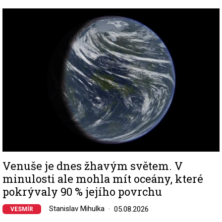
Image
Venuše je dnes žhavým světem. V
minulosti ale mohla mít oceány, které
pokrývaly 90 % jejího povrchu
Stanislav Mihulka
05.08.2026
VESMÍR