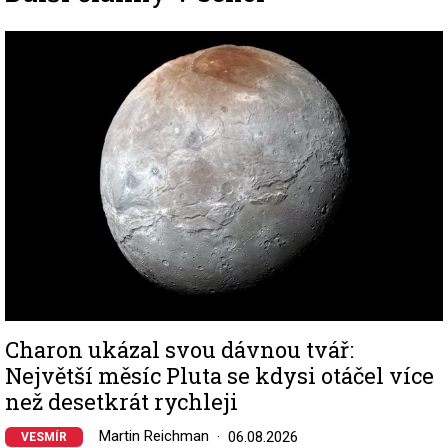
Image
Charon ukázal svou dávnou tvář:
Největší měsíc Pluta se kdysi otáčel více
než desetkrát rychleji
Martin Reichman
06.08.2026
VESMÍR