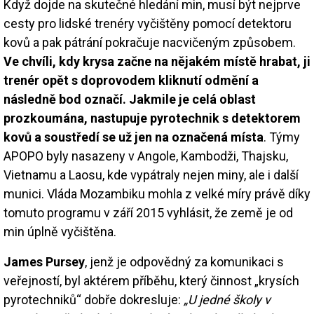
Když dojde na skutečné hledání min, musí být nejprve
cesty pro lidské trenéry vyčištěny pomocí detektoru
kovů a pak pátrání pokračuje nacvičeným způsobem.
Ve chvíli, kdy krysa začne na nějakém místě hrabat, ji
trenér opět s doprovodem kliknutí odmění a
následně bod označí. Jakmile je celá oblast
prozkoumána, nastupuje pyrotechnik s detektorem
kovů a soustředí se už jen na označená místa
. Týmy
APOPO byly nasazeny v Angole, Kambodži, Thajsku,
Vietnamu a Laosu, kde vypátraly nejen miny, ale i další
munici. Vláda Mozambiku mohla z velké míry právě díky
tomuto programu v září 2015 vyhlásit, že země je od
min úplně vyčištěna.
James Pursey
, jenž je odpovědný za komunikaci s
veřejností, byl aktérem příběhu, který činnost „krysích
pyrotechniků“ dobře dokresluje:
„U jedné školy v