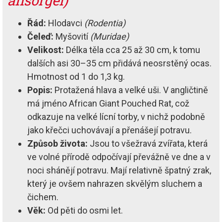
ansorgei)
Řád:
Hlodavci
(Rodentia)
Čeleď:
Myšovití
(Muridae)
Velikost:
Délka těla cca 25 až 30 cm, k tomu
dalších asi 30–35 cm přidává neosrstěný ocas.
Hmotnost od 1 do 1,3 kg.
Popis:
Protažená hlava a velké uši. V angličtině
má jméno African Giant Pouched Rat, což
odkazuje na velké lícní torby, v nichž podobně
jako křečci uchovávají a přenášejí potravu.
Způsob života:
Jsou to všežravá zvířata, která
ve volné přírodě odpočívají převážně ve dne a v
noci shánějí potravu. Mají relativně špatný zrak,
který je ovšem nahrazen skvělým sluchem a
čichem.
Věk:
Od pěti do osmi let.