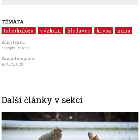
TÉMATA
tuberkulóza
výzkum
hlodavec
krysa
mina
Zdroj textu:
časopis Příroda
Zdroje fotografii:
APOPO
,
CC0
Další články v sekci
Image