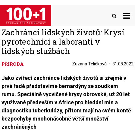
Přejít
k
hlavnímu
obsahu
Zachránci lidských životů: Krysí
pyrotechnici a laboranti v
lidských službách
PŘÍRODA
Zuzana Teličková
31.08.2022
Jako zvířecí zachránce lidských životů si zřejmě v
prvé řadě představíme bernardýny se soudkem
rumu. Speciálně vycvičené krysy obrovské, už 20 let
využívané především v Africe pro hledání min a
diagnostiku tuberkulózy, přitom mají na svém kontě
bezpochyby mnohonásobně větší množství
zachráněných