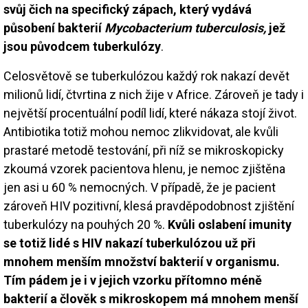
svůj čich na specifický zápach, který vydává
působení bakterií
Mycobacterium tuberculosis,
jež
jsou původcem tuberkulózy
.
Celosvětově se tuberkulózou každý rok nakazí devět
milionů lidí, čtvrtina z nich žije v Africe. Zároveň je tady i
největší procentuální podíl lidí, které nákaza stojí život.
Antibiotika totiž mohou nemoc zlikvidovat, ale kvůli
prastaré metodě testování, při níž se mikroskopicky
zkoumá vzorek pacientova hlenu, je nemoc zjištěna
jen asi u 60 % nemocných. V případě, že je pacient
zároveň HIV pozitivní, klesá pravděpodobnost zjištění
tuberkulózy na pouhých 20 %.
Kvůli oslabení imunity
se totiž lidé s HIV nakazí tuberkulózou už při
mnohem menším množství bakterií v organismu.
Tím pádem je i v jejich vzorku přítomno méně
bakterií a člověk s mikroskopem má mnohem menší