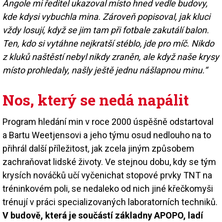
Angole mi ředitel ukazoval místo hned vedle budovy,
kde kdysi vybuchla mina. Zároveň popisoval, jak kluci
vždy losují, když se jim tam při fotbale zakutálí balon.
Ten, kdo si vytáhne nejkratší stéblo, jde pro míč. Nikdo
z kluků naštěstí nebyl nikdy zraněn, ale když naše krysy
místo prohledaly, našly ještě jednu nášlapnou minu.“
Nos, který se nedá napálit
Program hledání min v roce 2000 úspěšně odstartoval
a Bartu Weetjensovi a jeho týmu osud nedlouho na to
přihrál další příležitost, jak zcela jiným způsobem
zachraňovat lidské životy. Ve stejnou dobu, kdy se tým
krysích nováčků učí vyčenichat stopové prvky TNT na
tréninkovém poli, se nedaleko od nich jiné křečkomyši
trénují v práci specializovaných laboratorních techniků.
V budově, která je součástí základny APOPO, ladí