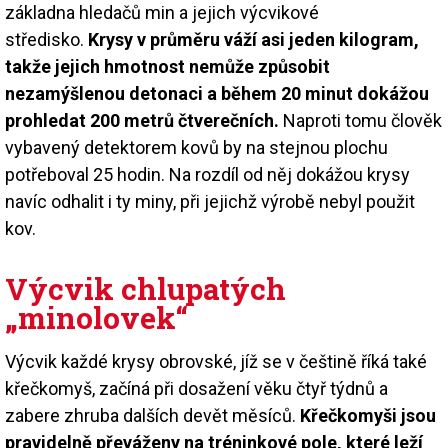
základna hledačů min a jejich výcvikové
středisko.
Krysy v průměru váží asi jeden kilogram,
takže jejich hmotnost nemůže způsobit
nezamýšlenou detonaci a během 20 minut dokážou
prohledat 200 metrů čtverečních.
Naproti tomu člověk
vybavený detektorem kovů by na stejnou plochu
potřeboval 25 hodin. Na rozdíl od něj dokážou krysy
navíc odhalit i ty miny, při jejichž výrobě nebyl použit
kov.
Výcvik chlupatých
„minolovek“
Výcvik každé krysy obrovské, jíž se v češtině říká také
křečkomyš, začíná při dosažení věku čtyř týdnů a
zabere zhruba dalších devět měsíců.
Křečkomyši jsou
pravidelně převáženy na tréninkové pole, které leží