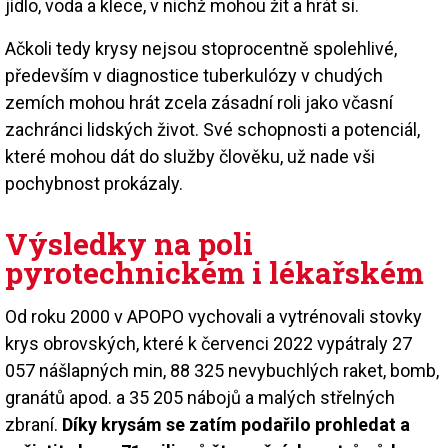
jídlo, voda a klece, v nichž mohou žít a hrát si.
Ačkoli tedy krysy nejsou stoprocentně spolehlivé,
především v diagnostice tuberkulózy v chudých
zemích mohou hrát zcela zásadní roli jako včasní
zachránci lidských život. Své schopnosti a potenciál,
které mohou dát do služby člověku, už nade vši
pochybnost prokázaly.
Výsledky na poli
pyrotechnickém i lékařském
Od roku 2000 v APOPO vychovali a vytrénovali stovky
krys obrovských, které k červenci 2022 vypátraly 27
057 nášlapných min, 88 325 nevybuchlých raket, bomb,
granátů apod. a 35 205 nábojů a malých střelných
zbraní.
Díky krysám se zatím podařilo prohledat a