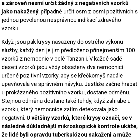
a zároveň nesmí určit žádný z negativních vzorků
jako nakažený
, případně určit osm z osmi pozitivních s
jednou povolenou nesprávnou indikací zdravého
vzorku.
Když jsou pak krysy nasazeny do ostrého výkonu
služby, každý den je jim předloženo přinejmenším 100
vzorků z nemocnic v celé Tanzanii. V každé sadě
deseti vzorků jsou vždy obsaženy dva nemocnicí
určené pozitivní vzorky, aby se křečkomyš nadále
upevňovala ve správném návyku. Jestliže začne hrabat
u prokázaného pozitivního vzorku, dostane odměnu.
Stejnou odměnu dostane také tehdy, když zahrabe u
vzorku, který nemocnice zatím detekovala jako
negativní.
U většiny vzorků, které krysy označí, se v
následné důkladnější mikroskopické kontrole ukáže,
že lidé byli opravdu tuberkulózou nakaženi a může