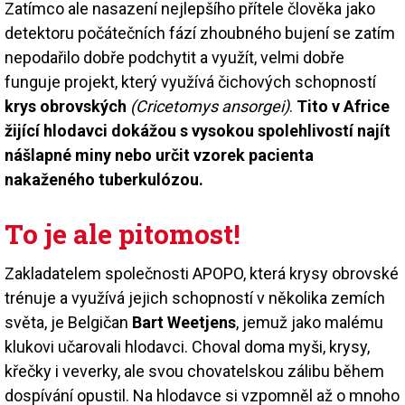
Zatímco ale nasazení nejlepšího přítele člověka jako
detektoru počátečních fází zhoubného bujení se zatím
nepodařilo dobře podchytit a využít, velmi dobře
funguje projekt, který využívá čichových schopností
krys obrovských
(Cricetomys ansorgei)
.
Tito v Africe
žijící hlodavci dokážou s vysokou spolehlivostí najít
nášlapné miny nebo určit vzorek pacienta
nakaženého tuberkulózou.
To je ale pitomost!
Zakladatelem společnosti APOPO, která krysy obrovské
trénuje a využívá jejich schopností v několika zemích
světa, je Belgičan
Bart Weetjens
, jemuž jako malému
klukovi učarovali hlodavci. Choval doma myši, krysy,
křečky i veverky, ale svou chovatelskou zálibu během
dospívání opustil. Na hlodavce si vzpomněl až o mnoho