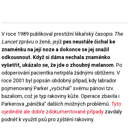
V roce 1989 publikoval prestižní lékařský časopis
The
Lancet
zprávu o ženě, jejíž
pes neustále čichal ke
znaménku na její noze a dokonce se jej snažil
odkousnout. Když si dáma nechala znaménko
vyšetřit, ukázalo se, že jde o zhoubný melanom
. Po
odoperování pacientka netrpěla žádnými obtížemi. V
roce 2001 byl popsán obdobný případ, kdy labrador
pojmenovaný Parker „vyčichal“ svému pánovi tzv.
bazaliom, což je typ rakoviny kůže. Operace zbavila i
Parkerova „páníčka“ dalších možných problémů.
Tyto
ojedinělé ale dobře zdokumentované případy
zavdaly
podnět k využití psů pro zjištění rakoviny.