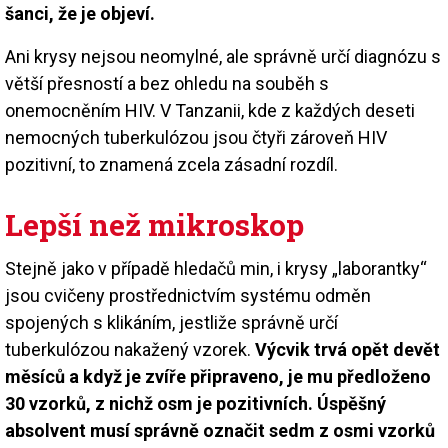
šanci, že je objeví.
Ani krysy nejsou neomylné, ale správně určí diagnózu s
větší přesností a bez ohledu na souběh s
onemocněním HIV. V Tanzanii, kde z každých deseti
nemocných tuberkulózou jsou čtyři zároveň HIV
pozitivní, to znamená zcela zásadní rozdíl.
Lepší než mikroskop
Stejně jako v případě hledačů min, i krysy „laborantky“
jsou cvičeny prostřednictvím systému odměn
spojených s klikáním, jestliže správně určí
tuberkulózou nakažený vzorek.
Výcvik trvá opět devět
měsíců a když je zvíře připraveno, je mu předloženo
30 vzorků, z nichž osm je pozitivních. Úspěšný
absolvent musí správně označit sedm z osmi vzorků