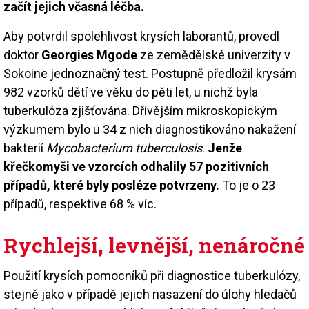
začít jejich včasná léčba.
Aby potvrdil spolehlivost krysích laborantů, provedl
doktor
Georgies Mgode
ze zemědělské univerzity v
Sokoine jednoznačný test. Postupně předložil krysám
982 vzorků dětí ve věku do pěti let, u nichž byla
tuberkulóza zjišťována. Dřívějším mikroskopickým
výzkumem bylo u 34 z nich diagnostikováno nakažení
bakterií
Mycobacterium tuberculosis
.
Jenže
křečkomyši ve vzorcích odhalily 57 pozitivních
případů, které byly posléze potvrzeny.
To je o 23
případů, respektive 68 % víc.
Rychlejší, levnější, nenáročné
Použití krysích pomocníků při diagnostice tuberkulózy,
stejně jako v případě jejich nasazení do úlohy hledačů