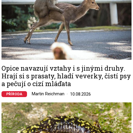
Opice navazují vztahy i s jinými druhy.
Hrají si s prasaty, hladí veverky, čistí psy
a pečují o cizí mláďata
Martin Reichman
10.08.2026
PŘÍRODA
Image