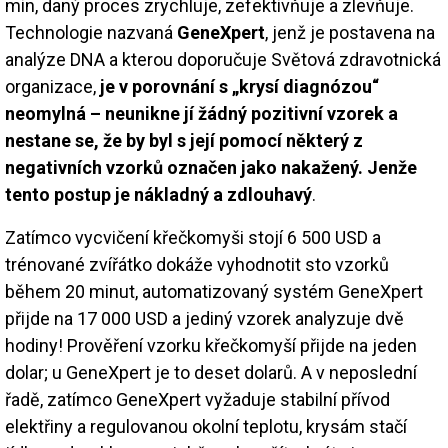
min, daný proces zrychluje, zefektivňuje a zlevňuje.
Technologie nazvaná
GeneXpert
, jenž je postavena na
analýze DNA a kterou doporučuje Světová zdravotnická
organizace,
je v porovnání s „krysí diagnózou“
neomylná – neunikne jí žádný pozitivní vzorek a
nestane se, že by byl s její pomocí některý z
negativních vzorků označen jako nakažený. Jenže
tento postup je nákladný a zdlouhavý
.
Zatímco vycvičení křečkomyši stojí 6 500 USD a
trénované zvířátko dokáže vyhodnotit sto vzorků
během 20 minut, automatizovaný systém GeneXpert
přijde na 17 000 USD a jediný vzorek analyzuje dvě
hodiny! Prověření vzorku křečkomyší přijde na jeden
dolar; u GeneXpert je to deset dolarů. A v neposlední
řadě, zatímco GeneXpert vyžaduje stabilní přívod
elektřiny a regulovanou okolní teplotu, krysám stačí