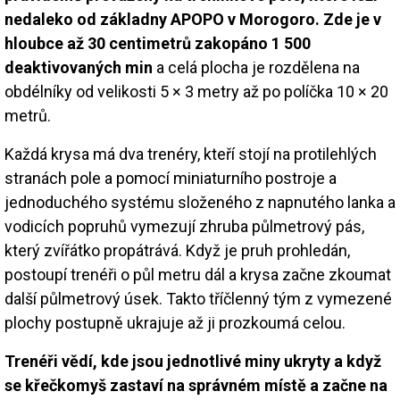
nedaleko od základny APOPO v Morogoro. Zde je v
hloubce až 30 centimetrů zakopáno 1 500
deaktivovaných min
a celá plocha je rozdělena na
obdélníky od velikosti 5 × 3 metry až po políčka 10 × 20
metrů.
Každá krysa má dva trenéry, kteří stojí na protilehlých
stranách pole a pomocí miniaturního postroje a
jednoduchého systému složeného z napnutého lanka a
vodicích popruhů vymezují zhruba půlmetrový pás,
který zvířátko propátrává. Když je pruh prohledán,
postoupí trenéři o půl metru dál a krysa začne zkoumat
další půlmetrový úsek. Takto tříčlenný tým z vymezené
plochy postupně ukrajuje až ji prozkoumá celou.
Trenéři vědí, kde jsou jednotlivé miny ukryty a když
se křečkomyš zastaví na správném místě a začne na