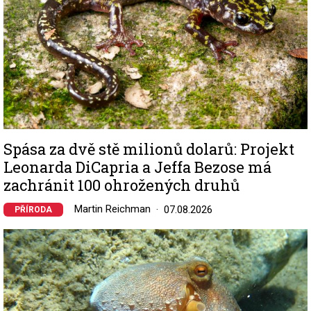
Spása za dvě stě milionů dolarů: Projekt
Leonarda DiCapria a Jeffa Bezose má
zachránit 100 ohrožených druhů
Martin Reichman
07.08.2026
PŘÍRODA
Image