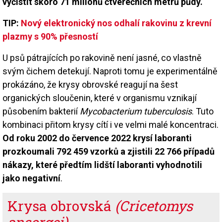
vyčistit skoro 71 milionů čtverečních metrů půdy.
TIP:
Nový elektronický nos odhalí rakovinu z krevní
plazmy s 90% přesností
U psů pátrajících po rakovině není jasné, co vlastně
svým čichem detekují. Naproti tomu je experimentálně
prokázáno, že krysy obrovské reagují na šest
organických sloučenin, které v organismu vznikají
působením bakterií
Mycobacterium tuberculosis
. Tuto
kombinaci přitom krysy cítí i ve velmi malé koncentraci.
Od roku 2002 do července 2022 krysí laboranti
prozkoumali 792 459 vzorků a zjistili 22 766 případů
nákazy, které předtím lidští laboranti vyhodnotili
jako negativní
.
Krysa obrovská
(Cricetomys