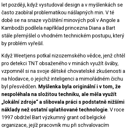
let později, když vystudoval design a v myšlenkách se
často zaobíral problematikou nášlapných min. V té
době se na snaze vyčištění minových polí v Angole a
Kambodži podílela například princezna Diana a Bart
stále přemýšlel o vhodném technickém postupu, který
by problém vyřešil.
Když Weetjens potkal nizozemského vědce, jenž chtěl
pro detekci TNT obsaženého v minách využít šváby,
vzpomněl si na svoje dětské chovatelské zkušenosti a
na hlodavce, o jejichž inteligenci a mimořádném čichu
byl přesvědčen.
Myšlenka byla originální i v tom, že
nespoléhala na složitou techniku, ale měla využít
„lokální zdroje“ a slibovala práci s podstatně nižšími
náklady než ostatní uplatňované technologie
. V roce
1997 obdržel Bart výzkumný grant od belgické
organizace, jejíž pracovník mu při schvalovacím