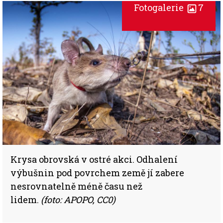
Fotogalerie
7
Krysa obrovská v ostré akci. Odhalení
výbušnin pod povrchem země jí zabere
nesrovnatelně méně času než
lidem.
(foto: APOPO, CC0)