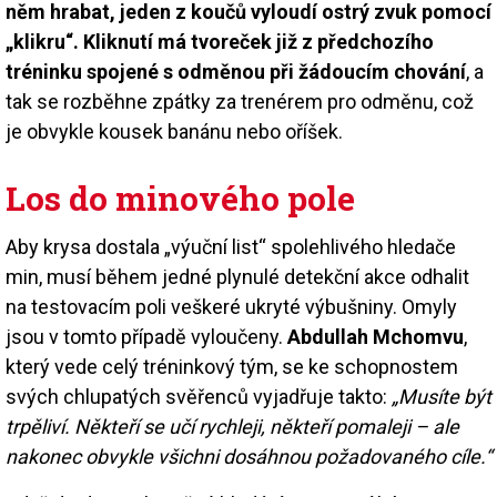
něm hrabat, jeden z koučů vyloudí ostrý zvuk pomocí
„klikru“. Kliknutí má tvoreček již z předchozího
tréninku spojené s odměnou při žádoucím chování
, a
tak se rozběhne zpátky za trenérem pro odměnu, což
je obvykle kousek banánu nebo oříšek.
Los do minového pole
Aby krysa dostala „výuční list“ spolehlivého hledače
min, musí během jedné plynulé detekční akce odhalit
na testovacím poli veškeré ukryté výbušniny. Omyly
jsou v tomto případě vyloučeny.
Abdullah Mchomvu
,
který vede celý tréninkový tým, se ke schopnostem
svých chlupatých svěřenců vyjadřuje takto:
„Musíte být
trpěliví. Někteří se učí rychleji, někteří pomaleji – ale
nakonec obvykle všichni dosáhnou požadovaného cíle.“