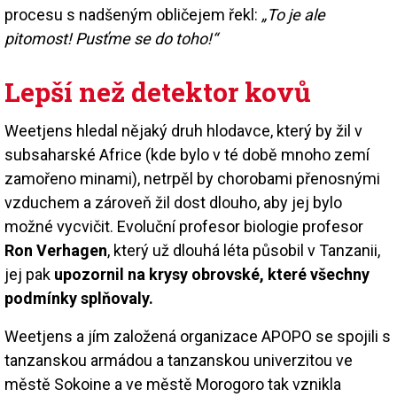
procesu s nadšeným obličejem řekl:
„To je ale
pitomost! Pusťme se do toho!“
Lepší než detektor kovů
Weetjens hledal nějaký druh hlodavce, který by žil v
subsaharské Africe (kde bylo v té době mnoho zemí
zamořeno minami), netrpěl by chorobami přenosnými
vzduchem a zároveň žil dost dlouho, aby jej bylo
možné vycvičit. Evoluční profesor biologie profesor
Ron Verhagen
, který už dlouhá léta působil v Tanzanii,
jej pak
upozornil na krysy obrovské, které všechny
podmínky splňovaly.
Weetjens a jím založená organizace APOPO se spojili s
tanzanskou armádou a tanzanskou univerzitou ve
městě Sokoine a ve městě Morogoro tak vznikla