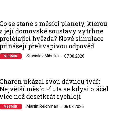
Co se stane s měsíci planety, kterou
z její domovské soustavy vytrhne
prolétající hvězda? Nové simulace
přinášejí překvapivou odpověď
Stanislav Mihulka
07.08.2026
VESMÍR
Charon ukázal svou dávnou tvář:
Největší měsíc Pluta se kdysi otáčel
více než desetkrát rychleji
Martin Reichman
06.08.2026
VESMÍR