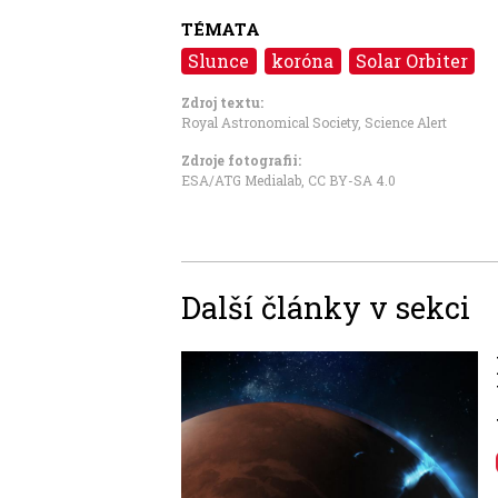
TÉMATA
Slunce
koróna
Solar Orbiter
Zdroj textu:
Royal Astronomical Society
,
Science Alert
Zdroje fotografii:
ESA/ATG Medialab
,
CC BY-SA 4.0
Další články v sekci
Image