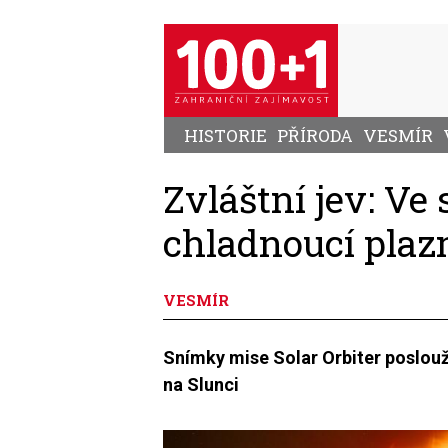
Přejít
k
hlavnímu
obsahu
HISTORIE
PŘÍRODA
VESMÍR
Zvláštní jev: Ve
chladnoucí pla
VESMÍR
Snímky mise Solar Orbiter poslouž
na Slunci