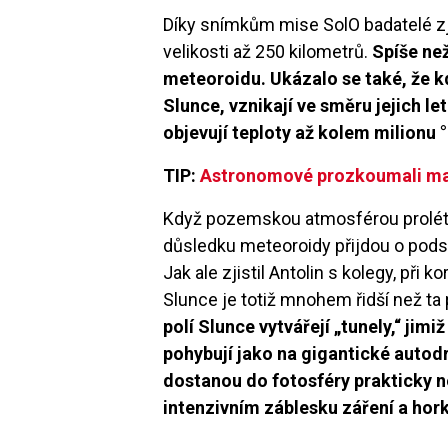
Díky snímkům mise SolO badatelé zjis
velikosti až 250 kilometrů.
Spíše než
meteoroidu. Ukázalo se také, že k
Slunce, vznikají ve směru jejich le
objevují teploty až kolem milionu 
TIP:
Astronomové prozkoumali mag
Když pozemskou atmosférou prolétají
důsledku meteoroidy přijdou o podst
Jak ale zjistil Antolin s kolegy, při 
Slunce je totiž mnohem řidší než t
polí Slunce vytvářejí „tunely,“ jim
pohybují jako na gigantické autod
dostanou do fotosféry prakticky 
intenzivním záblesku záření a hor