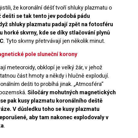
tili, že koronální déšť tvoří shluky plazmatu o
 dešti se tak tento jev podobá pádu
dyž shluky plazmatu padají zpět na fotosféru
tu horké skvrny, kde se díky stlačování plynů
°C
. Tyto skvrny přetrvávají jen několik minut.
netické pole sluneční korony
 meteoroidy, obklopí je velký žár, v jehož
atnou část hmoty a někdy i hlučně explodují.
koronálním dešti to probíhá jinak. „Atmosféra“
a pozemská.
Siločáry mohutných magnetických
iž se pak kusy plazmatu koronálního deště
ráze. V důsledku toho se kusy plazmatu
neporušené, aby tam nakonec explodovaly v
ka
.