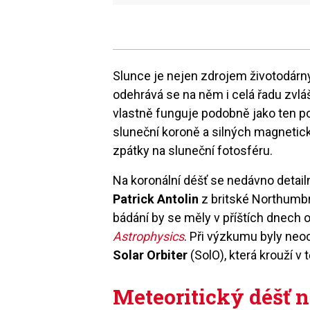
Slunce je nejen zdrojem životodárný
odehrává se na něm i celá řadu zvlášt
vlastně funguje podobně jako ten 
sluneční koroně a silných magnetic
zpátky na sluneční fotosféru.
Na koronální déšť se nedávno detail
Patrick Antolin
z britské Northumbr
bádání by se měly v příštích dnech
Astrophysics
. Při výzkumu byly ne
Solar Orbiter
(SolO), která krouží v 
Meteoritický déšť n