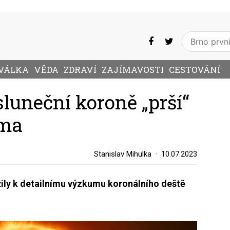
VÁLKA
VĚDA
ZDRAVÍ
ZAJÍMAVOSTI
CESTOVÁNÍ
 sluneční koroně „prší“
zma
Stanislav Mihulka
10.07.2023
ily k detailnímu výzkumu koronálního deště