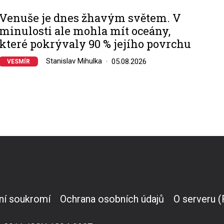
Venuše je dnes žhavým světem. V
minulosti ale mohla mít oceány,
které pokrývaly 90 % jejího povrchu
Stanislav Mihulka
05.08.2026
VESMÍR
ní soukromí
Ochrana osobních údajů
O serveru 