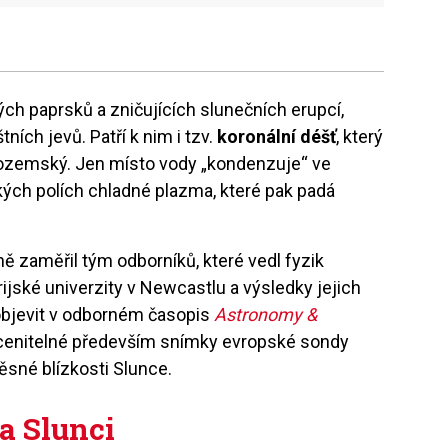
ch paprsků a zničujících slunečních erupcí,
ních jevů. Patří k nim i tzv.
koronální déšť
, který
pozemský. Jen místo vody „kondenzuje“ ve
kých polích chladné plazma, které pak padá
ně zaměřil tým odborníků, které vedl fyzik
ijské univerzity v Newcastlu a výsledky jejich
 objevit v odborném časopis
Astronomy &
ocenitelné především snímky evropské sondy
těsné blízkosti Slunce.
a Slunci