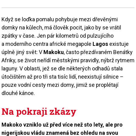
Když se loďka pomalu pohybuje mezi dřevěnými
domky na kůlech, má člověk pocit, jako by se vrátil
zpátky v čase. Jen pár kilometrů od pulzujícího
a moderního centra africké megapole
Lagos
existuje
úplně jiný svět: V
Makoku
, často přezdívaném Benátky
Afriky, se život neřídí městskými pravidly, nýbrž rytmem
laguny. V oblasti, jež se dle některých odhadů stala
útočištěm až pro tři sta tisíc lidí, neexistují silnice –
pouze vodní cesty mezi domy, jimiž se proplétají
dlouhé kánoe.
Na pokraji zkázy
Makoko vzniklo už před více než sto lety, ale pro
nigerijskou vládu znamená bez ohledu na svou