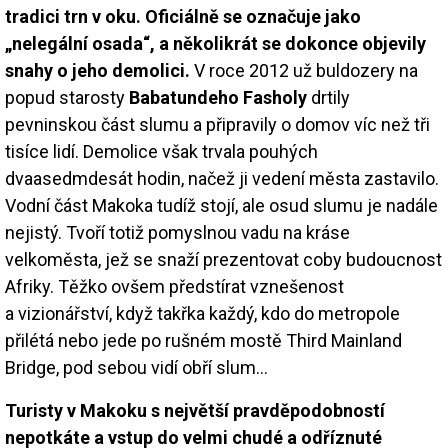
tradici trn v oku. Oficiálně se označuje jako
„nelegální osada“, a několikrát se dokonce objevily
snahy o jeho demolici.
V roce 2012 už buldozery na
popud starosty
Babatundeho Fasholy
drtily
pevninskou část slumu a připravily o domov víc než tři
tisíce lidí. Demolice však trvala pouhých
dvaasedmdesát hodin, načež ji vedení města zastavilo.
Vodní část Makoka tudíž stojí, ale osud slumu je nadále
nejistý. Tvoří totiž pomyslnou vadu na kráse
velkoměsta, jež se snaží prezentovat coby budoucnost
Afriky. Těžko ovšem předstírat vznešenost
a vizionářství, když takřka každý, kdo do metropole
přilétá nebo jede po rušném mostě Third Mainland
Bridge, pod sebou vidí obří slum…
Turisty v Makoku s největší pravděpodobností
nepotkáte a vstup do velmi chudé a odříznuté