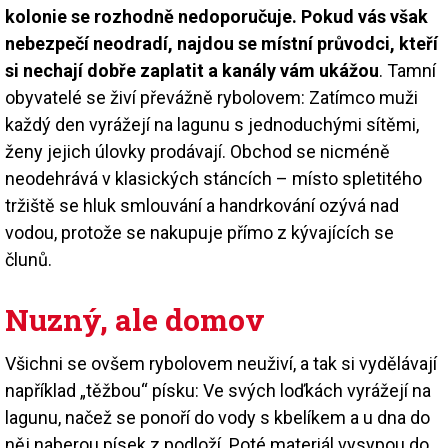
kolonie se rozhodně nedoporučuje. Pokud vás však
nebezpečí neodradí, najdou se místní průvodci, kteří
si nechají dobře zaplatit a kanály vám ukážou
. Tamní
obyvatelé se živí převážně rybolovem: Zatímco muži
každý den vyrážejí na lagunu s jednoduchými sítěmi,
ženy jejich úlovky prodávají. Obchod se nicméně
neodehrává v klasických stáncích – místo spletitého
tržiště se hluk smlouvání a handrkování ozývá nad
vodou, protože se nakupuje přímo z kývajících se
člunů.
Nuzný, ale domov
Všichni se ovšem rybolovem neuživí, a tak si vydělávají
například „těžbou“ písku: Ve svých loďkách vyrážejí na
lagunu, načež se ponoří do vody s kbelíkem a u dna do
něj naberou písek z podloží. Poté materiál vysypou do