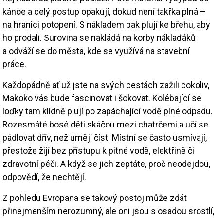
kánoe a celý postup opakují, dokud není takřka plná –
na hranici potopení. S nákladem pak plují ke břehu, aby
ho prodali. Surovina se nakládá na korby náklaďáků
a odváží se do města, kde se využívá na stavební
práce.
Každopádně ať už jste na svých cestách zažili cokoliv,
Makoko vás bude fascinovat i šokovat. Kolébající se
loďky tam klidně plují po zapáchající vodě plné odpadu.
Rozesmáté bosé děti skáčou mezi chatrčemi a učí se
pádlovat dřív, než umějí číst. Místní se často usmívají,
přestože žijí bez přístupu k pitné vodě, elektřině či
zdravotní péči. A když se jich zeptáte, proč neodejdou,
odpovědí, že nechtějí.
Z pohledu Evropana se takový postoj může zdát
přinejmenším nerozumný, ale oni jsou s osadou srostlí,