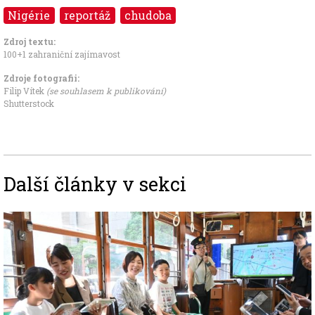
Nigérie
reportáž
chudoba
Zdroj textu:
100+1 zahraniční zajímavost
Zdroje fotografii:
Filip Vítek
(se souhlasem k publikování)
Shutterstock
Další články v sekci
Image