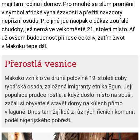
mají tam rodinu i domov. Pro mnohé se slum proměnil
v symbol africké vynalézavosti a přežití navzdory
nepřízni osudu. Pro jiné jde naopak o důkaz zoufalé
chudoby, jež nemá ve velkoměstě 21. století místo. Ať
už ovšem budoucnost přinese cokoliv, zatím život
v Makoku tepe dál.
Přerostlá vesnice
Makoko vzniklo ve druhé polovině 19. století coby
rybářská osada, založená imigranty etnika Egun. Její
populace prudce rostla, a když došlo místo na souši,
začali si obyvatelé stavět domy na kůlech přímo
v laguně. Dnes tam žijí lidé z různých říčních komunit
podél nigerijského pobřeží.
Image