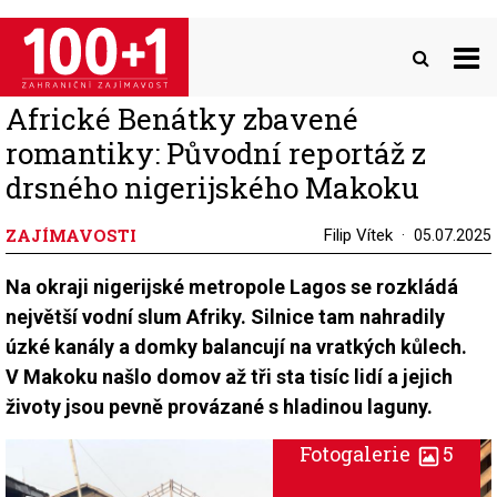
Přejít
k
hlavnímu
obsahu
Africké Benátky zbavené
romantiky: Původní reportáž z
drsného nigerijského Makoku
ZAJÍMAVOSTI
Filip Vítek
05.07.2025
Na okraji nigerijské metropole Lagos se rozkládá
největší vodní slum Afriky. Silnice tam nahradily
úzké kanály a domky balancují na vratkých kůlech.
V Makoku našlo domov až tři sta tisíc lidí a jejich
životy jsou pevně provázané s hladinou laguny.
Fotogalerie
5