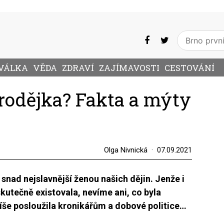
VÁLKA
VĚDA
ZDRAVÍ
ZAJÍMAVOSTI
CESTOVÁNÍ
rodějka? Fakta a mýty
Olga Nivnická
07.09.2021
 snad nejslavnější ženou našich dějin. Jenže i
utečně existovala, nevíme ani, co byla
píše posloužila kronikářům a dobové politice…