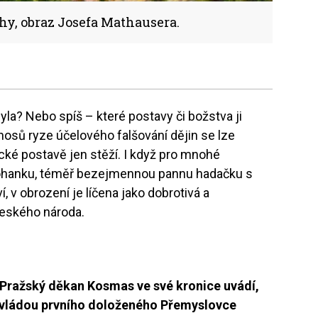
hy, obraz Josefa Mathausera.
yla? Nebo spíš – které postavy či božstva ji
osů ryze účelového falšování dějin se lze
cké postavě jen stěží. I když pro mnohé
pohanku, téměř bezejmennou pannu hadačku s
 v obrození je líčena jako dobrotivá a
českého národa.
Pražský děkan Kosmas ve své kronice uvádí,
d vládou prvního doloženého Přemyslovce