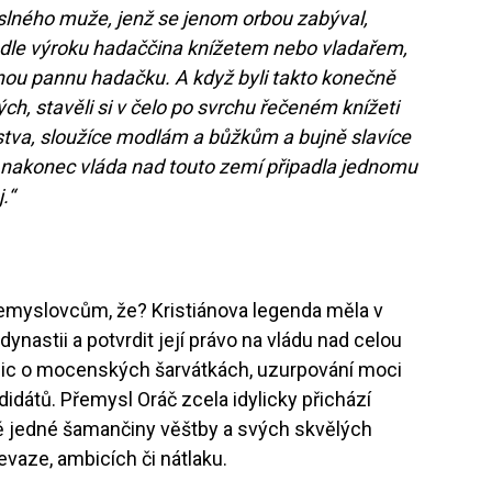
slného muže, jenž se jenom orbou zabýval,
odle výroku hadaččina knížetem nebo vladařem,
ou pannu hadačku. A když byli takto konečně
h, stavěli si v čelo po svrchu řečeném knížeti
stva, sloužíce modlám a bůžkům a bujně slavíce
 nakonec vláda nad touto zemí připadla jednomu
.“
řemyslovcům, že? Kristiánova legenda měla v
nastii a potvrdit její právo na vládu nad celou
á nic o mocenských šarvátkách, uzurpování moci
idátů. Přemysl Oráč zcela idylicky přichází
ě jedné šamančiny věštby a svých skvělých
evaze, ambicích či nátlaku.