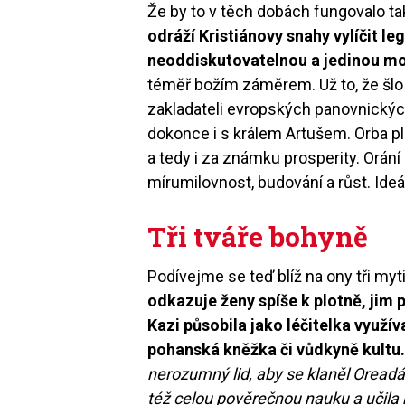
Že by to v těch dobách fungovalo t
odráží Kristiánovy snahy vylíčit l
neoddiskutovatelnou a jedinou mo
téměř božím záměrem. Už to, že šlo 
zakladateli evropských panovnický
dokonce i s králem Artušem. Orba p
a tedy i za známku prosperity. Orání
mírumilovnost, budování a růst. Ideá
Tři tváře bohyně
Podívejme se teď blíž na ony tři my
odkazuje ženy spíše k plotně, jim
Kazi působila jako léčitelka využíva
pohanská kněžka či vůdkyně kultu
nerozumný lid, aby se klaněl Oread
též celou pověrečnou nauku a učil