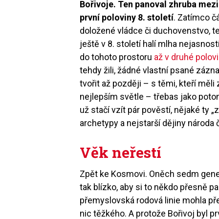
Bořivoje. Ten panoval zhruba mezi 
první poloviny 8. století
. Zatímco č
doložené vládce či duchovenstvo, te
ještě v 8. století halí mlha nejasnos
do tohoto prostoru
až v druhé polov
tehdy žili, žádné vlastní psané zázn
tvořit až později – s těmi, kteří měli
nejlepším světle – třebas jako po
už stačí vzít pár pověstí, nějaké ty 
archetypy a nejstarší dějiny národa
Věk neřestí
Zpět ke Kosmovi. Oněch sedm gener
tak blízko, aby si to někdo přesně p
přemyslovská rodová linie mohla př
nic těžkého. A protože Bořivoj byl p