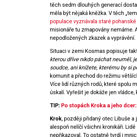
těch sedm dlouhých generací dosta
měla být nějaká kněžka. V těch „te
populace vyznávala staré pohanské
misionáře tu zmapovány nemáme. A 
nepodložených zkazek a vyprávění.
Situaci v zemi Kosmas popisuje tak
kterou dříve nikdo páchat neuměl, j
soudce, ani knížete, kterému by si p
komunit a přechod do režimu většíc
Více lidí různých rodů, které spol
úskalí. Vyřešit je dokáže jen vládce
TIP:
Po stopách Kroka a jeho dcer: 
Krok
, později přidaný otec Libuše a 
alespoň nelíčí všichni kronikáři. Lidé
nepřikazoval. To ostatně tvrdí i mni