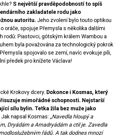
akhle?
S největší pravděpodobností to spíš
egendárního zakladatele rodu jako
žnou autoritu.
Jeho zvolení bylo touto optikou
o oráče, spojuje Přemysla s několika dalšími
ch rodů: Piastovci, gótským králem Wambou a
luhem byla považována za technologický pokrok
 Přemysla spojovalo se zemí, navíc evokuje píli,
lní předek pro knížete Václava!
tické Krokovy dcery.
Dokonce i Kosmas, který
 přisuzuje mimořádné schopnosti.
Nejstarší
jící sílu bylin. Tetka žila bez muže jako
.
Jak napsal Kosmas:
„Navedla hloupý a
ám, Dryádám a Amadryádám a ctil je. Zavedla
a modloslužebným řádů. A tak dodnes mnozí