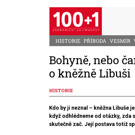
Přejít
k
hlavnímu
obsahu
HISTORIE
PŘÍRODA
VESMÍR
Bohyně, nebo ča
o kněžně Libuši
HISTORIE
Kdo by ji neznal – kněžna Libuše je
když odhlédneme od otázky, zda sk
skutečně zač. Její postava totiž s