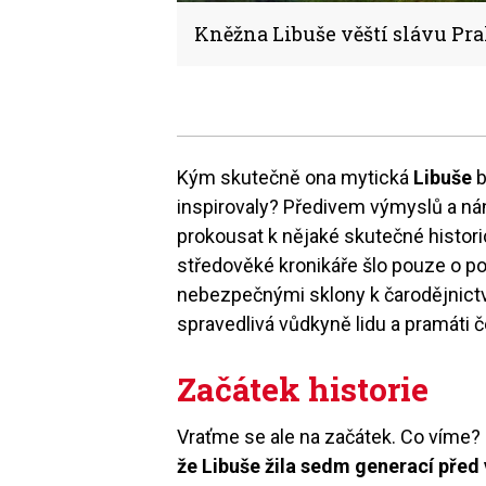
Kněžna Libuše věští slávu Pra
Kým skutečně ona mytická
Libuše
b
inspirovaly? Předivem výmyslů a nán
prokousat k nějaké skutečné histori
středověké kronikáře šlo pouze o 
nebezpečnými sklony k čarodějnictví,
spravedlivá vůdkyně lidu a pramáti 
Začátek historie
Vraťme se ale na začátek. Co víme?
že Libuše žila sedm generací pře