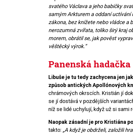
svatého Václava a jeho babičky sva
samým Arkturem a oddaní uctívání m
zákona, bez knížete nebo vládce a b
nerozumná zvířata, toliko širý kraj 
morem, obrátil se, jak pověst vypra
věštěcký výrok.“
Panenská hadačka
Libuše je tu tedy zachycena jen j
způsob antických Apollónových k
chrámových okrscích. Kristián jí do
se jí dostává v pozdějších variantá
níž se lidé uchylují, když už si sam
Naopak zásadní je pro Kristiána p
takto:
„A když je obdrželi, založili 