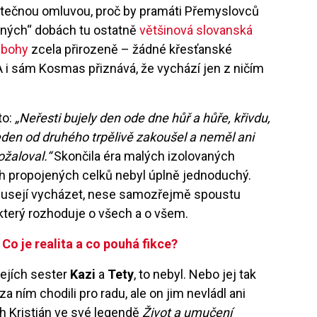
tečnou omluvou, proč by pramáti Přemyslovců
mných“ dobách tu ostatně
většinová slovanská
 bohy
zcela přirozeně – žádné křesťanské
i sám Kosmas přiznává, že vychází jen z ničím
to:
„Neřesti bujely den ode dne hůř a hůře, křivdu,
eden od druhého trpělivě zakoušel a neměl ani
ožaloval.“
Skončila éra malých izolovaných
h propojených celků nebyl úplně jednoduchý.
u musejí vycházet, nese samozřejmě spoustu
, který rozhoduje o všech a o všem.
Co je realita a co pouhá fikce?
jejích sester
Kazi
a
Tety
, to nebyl. Nebo jej tak
 za ním chodili pro radu, ale on jim nevládl ani
ch Kristián ve své legendě
Život a umučení