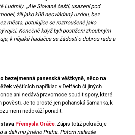
té Ludmily
.
„Ale Slované čeští, usazení pod
odel, žili jako kůň neovládaný uzdou, bez
ez města, potulujíce se roztroušeně jako
obývající. Konečně když byli postiženi zhoubným
vuje, k nějaké hadačce se žádostí o dobrou radu a
ako bezejmenná panenská věštkyně, něco na
něžek
věštících například v Delfách či jiných
konce ani nedává pravomoce soudit spory, které
ch pověsti. Je to prostě jen pohanská šamanka, k
i rozumem nedokáží poradit.
ostava
Přemysla Oráče
. Zápis totiž pokračuje
hrad a dali mu jméno Praha. Potom nalezše