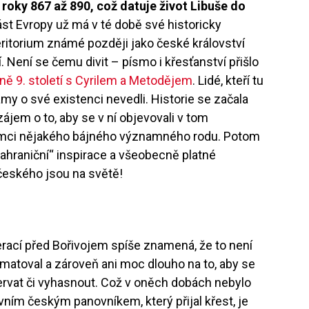
roky 867 až 890, což datuje život Libuše do
ást Evropy už má v té době své historicky
ritorium známé později jako české království
tí. Není se čemu divit – písmo i křesťanství přišlo
ině 9. století s Cyrilem a Metodějem
. Lidé, kteří tu
amy o své existenci nevedli. Historie se začala
 zájem o to, aby se v ní objevovali v tom
tomci nějakého bájného významného rodu. Potom
„zahraniční“ inspirace a všeobecně platné
 českého jsou na světě!
ací před Bořivojem spíše znamená, že to není
amatoval a zároveň ani moc dlouho na to, aby se
ervat či vyhasnout. Což v oněch dobách nebylo
rvním českým panovníkem, který přijal křest, je