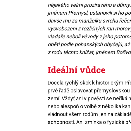
nějakého velmi prozíravého a důmy
jménem Přemysl, ustanovili si ho p
davše mu za manželku svrchu řečen
vysvobozeni z rozličných ran morovýc
vladaře neboli vévody z jeho potom
oběti podle pohanských obyčejů, až
z rodu těchto knížat, jménem Bořivoj
Ideální vůdce
Docela rychlý skok k historickým P
prvé řadě oslavovat přemyslovskou dy
zemí. Vždyť ani v pověsti se neřík
nebo alespoň o volbě z několika kand
vládnout všem rodům jen na základ
schopností. Ani zmínka o fyzické př