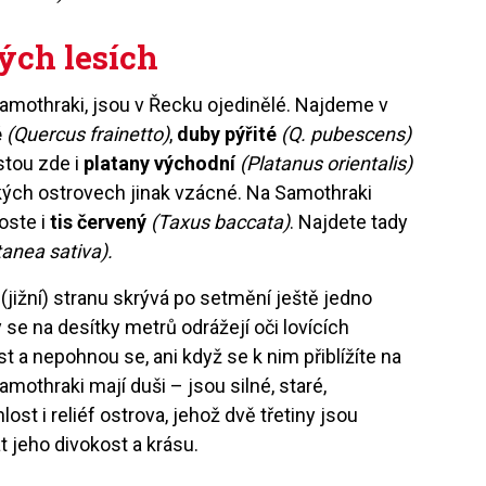
rých lesích
Samothraki, jsou v Řecku ojedinělé. Najdeme v
é
(Quercus frainetto)
,
duby pýřité
(Q. pubescens)
stou zde i
platany východní
(Platanus orientalis)
ských ostrovech jinak vzácné. Na Samothraki
oste i
tis červený
(Taxus baccata)
. Najdete tady
anea sativa).
jižní) stranu skrývá po setmění ještě jedno
se na desítky metrů odrážejí oči lovících
st a nepohnou se, ani když se k nim přiblížíte na
mothraki mají duši – jsou silné, staré,
st i reliéf ostrova, jehož dvě třetiny jsou
 jeho divokost a krásu.