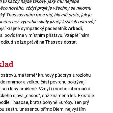
si tu každý najde takový, jaký mu nejlépe
ěco nového, vždyť projít je všechny se nikomu
ízký Thassos mám moc rád, hlavně proto, jak je
jiného než vyprahlé skály jižněji ležících ostrovů,“
ejší krajině sympatický padesátník
Arkadi
,
ž si povídáme v místním přístavu. Vzápětí nám
, odkud se lze právě na Thassos dostat
klad
 ostrovů, má téměř kruhový půdorys a rozlohu
zde mramor a velkou část povrchu pokrývají
ty jsou lesy smíšené. Vždyť i mnohé informační
ckého slova „dasos“, což znamená les. Existuje
 podle Thasose, bratra bohyně Európy. Ten prý
vou sestru unesenou přímo Diem, nejvyšším