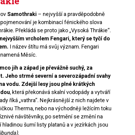
rákie
trov
Samothraki
– nejvyšší a pravděpodobně
 pojmenování je kombinací fénického slova
rákie. Překládá se proto jako „Vysoká Thrákie“.
ejvyšším vrcholem Fengari, který se tyčí do
řem.
I název štítu má svůj význam. Fengari
u znamená Měsíc.
ímco jih a západ je převážně suchý, za
ět. Jeho strmé severní a severozápadní svahy
na vodu. Zdejší lesy jsou plné krátkých
odou
, která překonává skalní vodopády a vytváří
ady říká „vathra“. Nejkrásnější z nich najdete v
ičkou Therma, nebo na východněji ležícím toku
žíznivé návštěvníky, po setmění se změní na
í hladinou šumí listy platanů a v jezírkách jsou
dibunda).