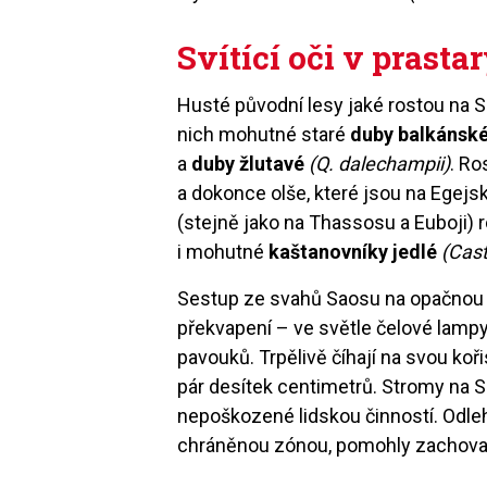
Svítící oči v prasta
Husté původní lesy jaké rostou na 
nich mohutné staré
duby balkánsk
a
duby žlutavé
(Q. dalechampii)
. Ro
a dokonce olše, které jsou na Egej
(stejně jako na Thassosu a Euboji) r
i mohutné
kaštanovníky jedlé
(Cast
Sestup ze svahů Saosu na opačnou (
překvapení – ve světle čelové lampy 
pavouků. Trpělivě číhají na svou koři
pár desítek centimetrů. Stromy na Sa
nepoškozené lidskou činností. Odlehlo
chráněnou zónou, pomohly zachovat