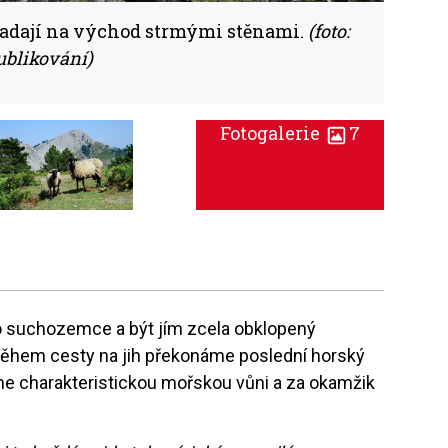
adají na východ strmými stěnami.
(foto:
ublikování)
Fotogalerie
7
o suchozemce a být jím zcela obklopený
během cesty na jih překonáme poslední horský
íme charakteristickou mořskou vůni a za okamžik