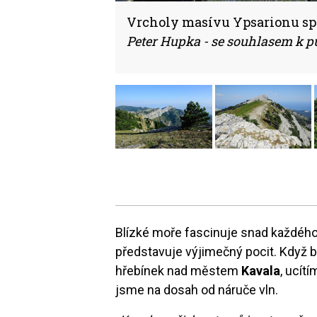
Vrcholy masívu Ypsarionu sp
Peter Hupka - se souhlasem k p
Blízké moře fascinuje snad každéh
představuje výjimečný pocit. Když 
hřebínek nad městem
Kavala
, ucít
jsme na dosah od náruče vln.