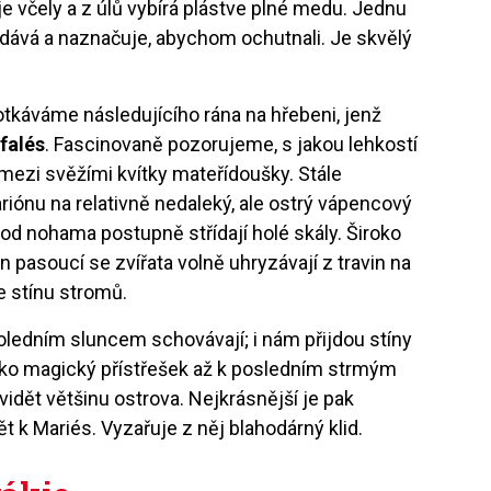
e včely a z úlů vybírá plástve plné medu. Jednu
ává a naznačuje, abychom ochutnali. Je skvělý
káváme následujícího rána na hřebeni, jenž
falés
. Fascinovaně pozorujeme, s jakou lehkostí
 mezi svěžími kvítky mateřídoušky. Stále
iónu na relativně nedaleký, ale ostrý vápencový
pod nohama postupně střídají holé skály. Široko
n pasoucí se zvířata volně uhryzávají z travin na
e stínu stromů.
oledním sluncem schovávají; i nám přijdou stíny
ako magický přístřešek až k posledním strmým
idět většinu ostrova. Nejkrásnější je pak
 k Mariés. Vyzařuje z něj blahodárný klid.