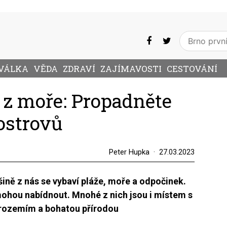
VÁLKA
VĚDA
ZDRAVÍ
ZAJÍMAVOSTI
CESTOVÁNÍ
í z moře: Propadněte
ostrovů
Peter Hupka
27.03.2023
šině z nás se vybaví pláže, moře a odpočinek.
 mohou nabídnout. Mnohé z nich jsou i místem s
trozemím a bohatou přírodou