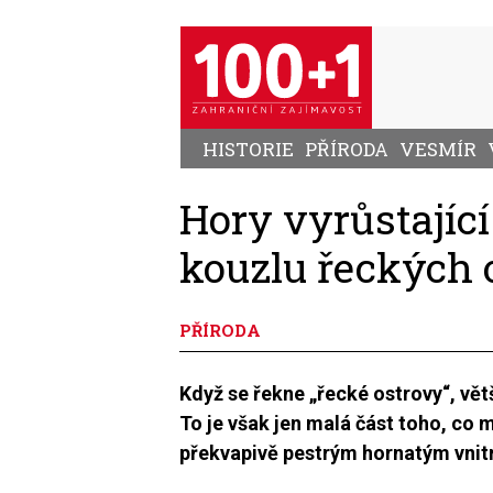
Přejít
k
hlavnímu
obsahu
HISTORIE
PŘÍRODA
VESMÍR
Hory vyrůstajíc
kouzlu řeckých 
PŘÍRODA
Když se řekne „řecké ostrovy“, vět
To je však jen malá část toho, co
překvapivě pestrým hornatým vni