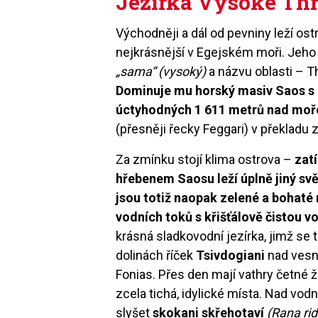
Jezírka Vysoké Th
Východněji a dál od pevniny leží os
nejkrásnější v Egejském moři. Jeho
„sama“ (vysoký)
a názvu oblasti – Th
Dominuje mu horský masiv Saos s n
úctyhodných 1 611 metrů nad mo
(přesněji řecky Feggari) v překlad
Za zmínku stojí klima ostrova –
zat
hřebenem Saosu leží úplně jiný sv
jsou totiž naopak zelené a bohaté 
vodních toků s křišťálově čistou v
krásná sladkovodní jezírka, jimž se t
dolinách říček
Tsivdogiani
nad vesn
Fonias. Přes den mají vathry četné 
zcela tichá, idylické místa. Nad vodn
slyšet
skokani skřehotaví
(Rana ri