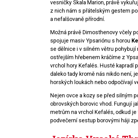
vesničky Skala Marion, právě vykuřuj
z nich nám s přátelským gestem pod
a nefalšovaně přírodní.
Možná právě Dimosthenovy včely pot
spojuje masiv Ypsariónu s horou
Ke
se dělnice i v silném větru pohybují
ostřejším hřebenem kráčíme z Ypsar
vrchol hory Kefalés. Husté kapradí 
daleko tady kromě nás nikdo není, je
horských loukách nebo odpočívají v
Nejen ovce a kozy se před silným p
obrovských borovic vhod. Fungují j
metrům na vrchol Kefalés, odkud je v
podvečerní sestup borovými háji zpět