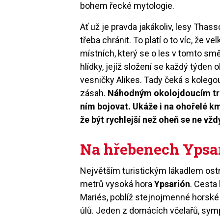
bohem řecké mytologie.
Ať už je pravda jakákoliv, lesy Tha
třeba chránit. To platí o to víc, že v
místních, který se o les v tomto smě
hlídky, jejíž složení se každý týden
vesničky Alikes. Tady čeká s kolego
zásah.
Náhodným okolojdoucím trpěl
ním bojovat. Ukáže i na ohořelé k
že být rychlejší než oheň se ne vžd
Na hřebenech Ypsa
Největším turistickým lákadlem ost
metrů vysoká hora
Ypsarión
. Cesta
Mariés, poblíž stejnojmenné horské v
úlů. Jeden z domácích včelařů, sym