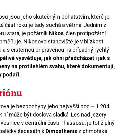
ssosu jsou jeho skutečným bohatstvím, které je
elká část roku je tady suchá a větrná. Jedním z
ru stará, je požárník
Nikos
, člen protipožární
 obměňuje. Nikosovo stanoviště je v blízkosti
u a s cisternou připravenou na případný rychlý
ivě vysvětluje, jak ohni předcházet i jak s
meny na protilehlém svahu, které dokumentují,
y podaří.
riónu
rova je bezpochyby jeho nejvyšší bod – 1 204
 k ní může být doslova sladká. Les nad jezery
esnice v centrální části Thassosu, je totiž plný
patický šedesátník
Dimosthenis
z přímořské