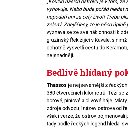
„Kouzlo našich ostrovů je v tom, že 
vyhovuje. Nebo bude pořád hledat n
nepodaří ani za celý život! Třeba bl
zelený. Zdejší lesy, to je něco úplně 
vyznává se ze své náklonnosti k zd
gruzínský Řek žijící v Kavale, s ním
ochotně vysvětlí cestu do Keramoti
nejsnadněji.
Bedlivě hlídaný po
Thassos
je nejsevernější z řeckých
380 čtverečních kilometrů. Těží se 
borové, piniové a olivové háje. Mís
zdroje odvozují název ostrova od ře
však i verze, že ostrov pojmenovali
tady podle řeckých legend hledal s