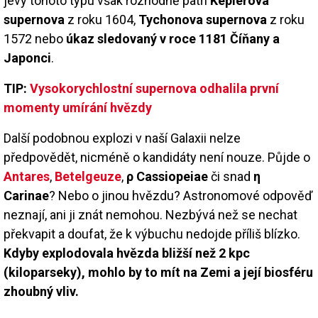
jevy tohoto typu však rozhodně patří
Keplerova
supernova
z roku 1604,
Tychonova supernova
z roku
1572 nebo
úkaz sledovaný v roce 1181 Číňany a
Japonci
.
TIP:
Vysokorychlostní supernova odhalila první
momenty umírání hvězdy
Další podobnou explozi v naší Galaxii nelze
předpovědět, nicméně o kandidáty není nouze. Půjde o
Antares
,
Betelgeuze
,
ρ Cassiopeiae
či snad
η
Carinae
? Nebo o jinou hvězdu? Astronomové odpověď
neznají, ani ji znát nemohou. Nezbývá než se nechat
překvapit a doufat, že k výbuchu nedojde příliš blízko.
Kdyby explodovala hvězda bližší než 2 kpc
(kiloparseky), mohlo by to mít na Zemi a její biosféru
zhoubný vliv.