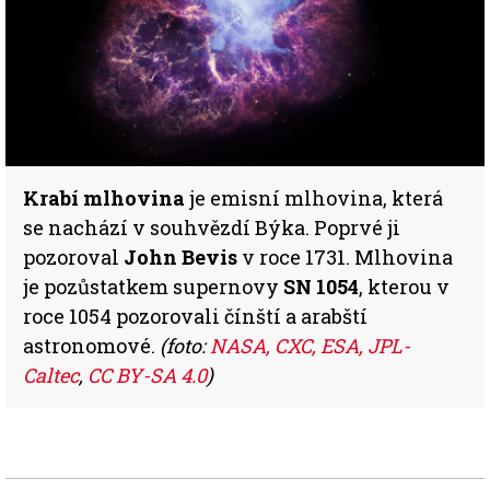
Krabí mlhovina
je emisní mlhovina, která
se nachází v souhvězdí Býka. Poprvé ji
pozoroval
John Bevis
v roce 1731. Mlhovina
je pozůstatkem supernovy
SN 1054
, kterou v
roce 1054 pozorovali čínští a arabští
astronomové.
(foto:
NASA, CXC, ESA, JPL-
Caltec
,
CC BY-SA 4.0
)