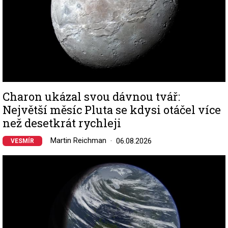
Charon ukázal svou dávnou tvář:
Největší měsíc Pluta se kdysi otáčel více
než desetkrát rychleji
Martin Reichman
06.08.2026
VESMÍR
Image