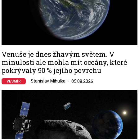
Venuše je dnes žhavým světem. V
minulosti ale mohla mít oceány, které
pokrývaly 90 % jejího povrchu
Stanislav Mihulka
05.08.2026
VESMÍR
Image