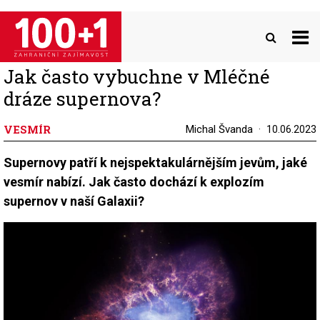
Přejít
k
hlavnímu
obsahu
Jak často vybuchne v Mléčné
dráze supernova?
VESMÍR
Michal Švanda
10.06.2023
Supernovy patří k nejspektakulárnějším jevům, jaké
vesmír nabízí. Jak často dochází k explozím
supernov v naší Galaxii?