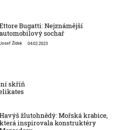
Ettore Bugatti: Nejznámější
automobilový sochař
Josef Žídek
04.02.2023
ní skříň
elikates
Havýš žlutohnědý: Mořská krabice,
která inspirovala konstruktéry