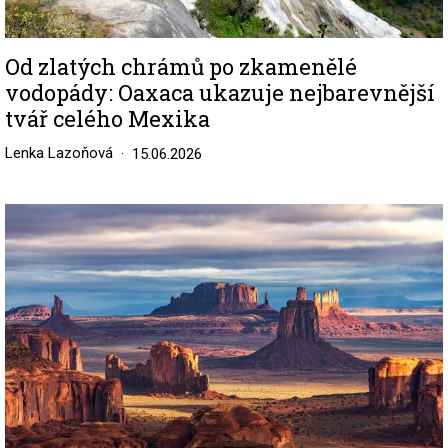
Od zlatých chrámů po zkamenělé
vodopády: Oaxaca ukazuje nejbarevnější
tvář celého Mexika
Lenka Lazoňová
15.06.2026
Image