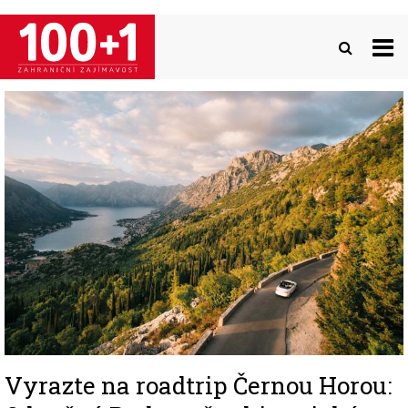
Přejít
k
hlavnímu
obsahu
Image
Vyrazte na roadtrip Černou Horou: