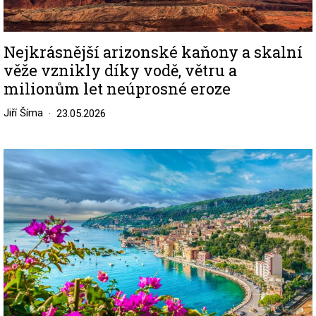
Nejkrásnější arizonské kaňony a skalní
věže vznikly díky vodě, větru a
milionům let neúprosné eroze
Jiří Šíma
23.05.2026
Image