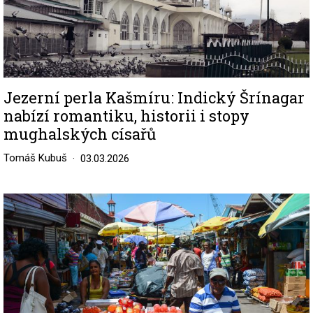
Jezerní perla Kašmíru: Indický Šrínagar
nabízí romantiku, historii i stopy
mughalských císařů
Tomáš Kubuš
03.03.2026
Image