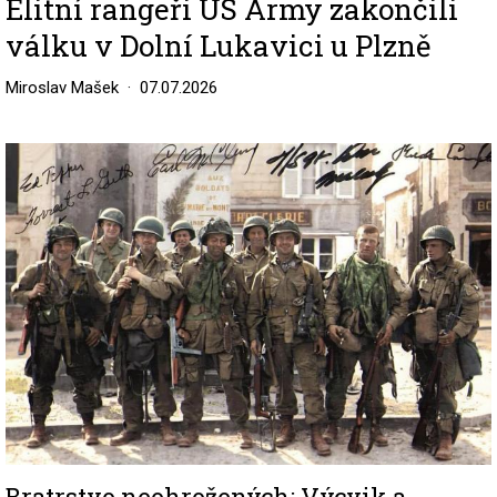
Elitní rangeři US Army zakončili
válku v Dolní Lukavici u Plzně
Miroslav Mašek
07.07.2026
Image
Bratrstvo neohrožených: Výcvik a