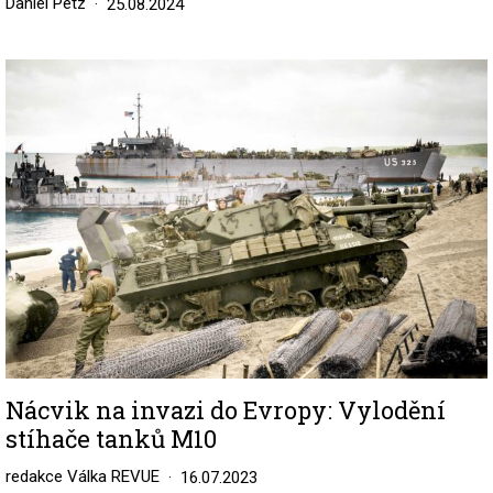
Daniel Petz
25.08.2024
Image
Nácvik na invazi do Evropy: Vylodění
stíhače tanků M10
redakce Válka REVUE
16.07.2023