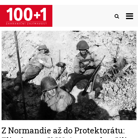
Přejít
k
hlavnímu
obsahu
Image
Z Normandie až do Protektorátu: