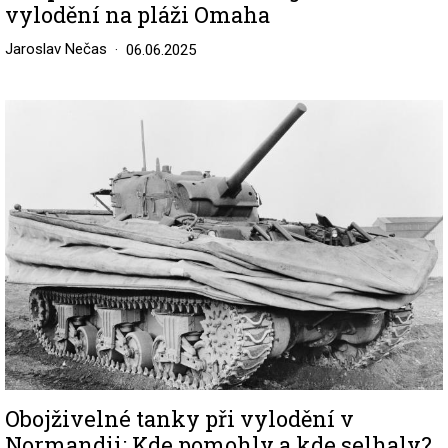
vylodění na pláži Omaha
Jaroslav Nečas
06.06.2025
Image
Obojživelné tanky při vylodění v
Normandii: Kde pomohly a kde selhaly?