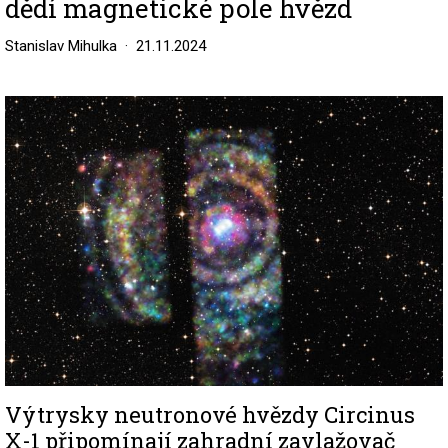
dědí magnetické pole hvězd
Stanislav Mihulka
21.11.2024
Image
Výtrysky neutronové hvězdy Circinus
X-1 připomínají zahradní zavlažovač