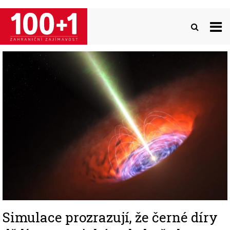
Přejít
k
hlavnímu
obsahu
Image
Simulace prozrazují, že černé díry