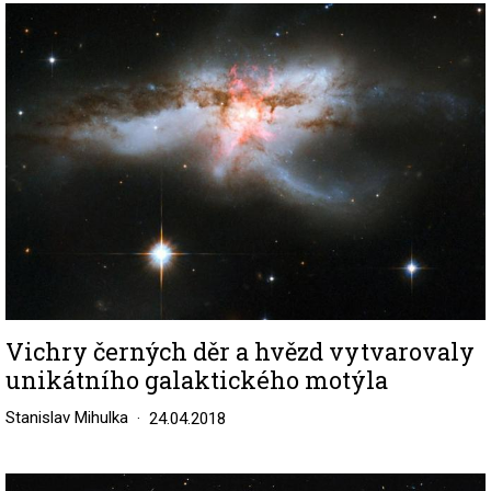
Image
Vichry černých děr a hvězd vytvarovaly
unikátního galaktického motýla
Stanislav Mihulka
24.04.2018
Image