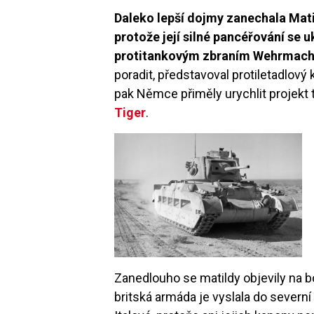
Daleko lepší dojmy zanechala Matil
protože její silné pancéřování se 
protitankovým zbraním Wehrmach
poradit, představoval protiletadlov
pak Němce přiměly urychlit projekt
Tiger
.
Image
Zanedlouho se matildy objevily na boj
britská armáda je vyslala do severní