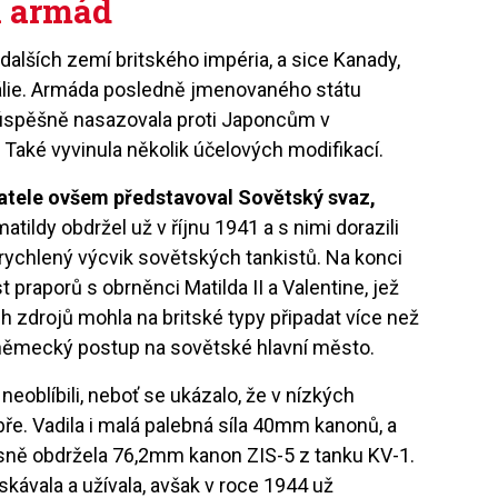
h armád
 dalších zemí britského impéria, a sice Kanady,
lie. Armáda posledně jmenovaného státu
t úspěšně nasazovala proti Japoncům v
. Také vyvinula několik účelových modifikací.
atele ovšem představoval Sovětský svaz,
atildy obdržel už v říjnu 1941 a s nimi dorazili
li urychlený výcvik sovětských tankistů. Na konci
praporů s obrněnci Matilda II a Valentine, jež
h zdrojů mohla na britské typy připadat více než
y německý postup na sovětské hlavní město.
š neoblíbili, neboť se ukázalo, že v nízkých
ře. Vadila i malá palebná síla 40mm kanonů, a
usně obdržela 76,2mm kanon ZIS-5 z tanku KV-1.
kávala a užívala, avšak v roce 1944 už