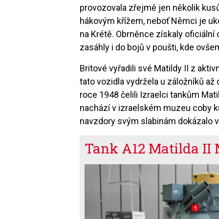
provozovala zřejmě jen několik kusů.
hákovým křížem, neboť Němci je ukoři
na Krétě. Obrněnce získaly oficiální
zasáhly i do bojů v poušti, kde ovš
Britové vyřadili své Matildy II z akti
tato vozidla vydržela u záložníků až
roce 1948 čelili Izraelci tankům Mat
nachází v izraelském muzeu coby kur
navzdory svým slabinám dokázalo v 
Tank A12 Matilda II 