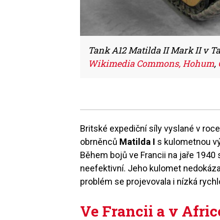
Tank A12 Matilda II Mark II v 
Wikimedia Commons, Hohum
,
Britské expediční síly vyslané v roc
obrněnců
Matilda I
s kulometnou vý
Během bojů ve Francii na jaře 1940 se
neefektivní. Jeho kulomet nedokázal
problém se projevovala i nízká rychl
Ve Francii a v Afric