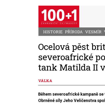
Přejít
k
hlavnímu
obsahu
HISTORIE
PŘÍRODA
VESMÍR
Ocelová pěst bri
severoafrické po
tank Matilda II v
VÁLKA
Během severoafrické kampaně se 
Obrněné síly Jeho Veličenstva spol