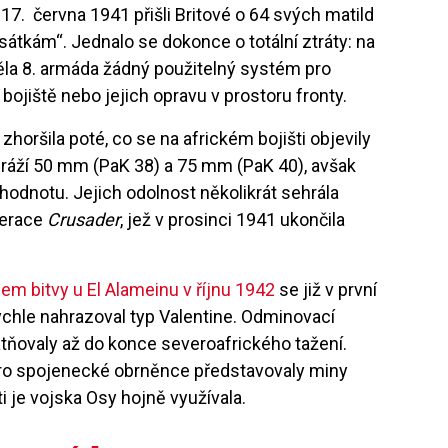
17. června 1941 přišli Britové o 64 svých matild
tkám“. Jednalo se dokonce o totální ztráty: na
la 8. armáda žádný použitelný systém pro
ojiště nebo jejich opravu v prostoru fronty.
 zhoršila poté, co se na africkém bojišti objevily
ráží 50 mm (PaK 38) a 75 mm (PaK 40), avšak
hodnotu. Jejich odolnost několikrát sehrála
perace
Crusader
, jež v prosinci 1941 ukončila
em bitvy u El Alameinu v říjnu 1942
se již v první
 rychle nahrazoval typ Valentine. Odminovací
ňovaly až do konce severoafrického tažení.
 pro spojenecké obrněnce představovaly miny
i je vojska Osy hojně využívala.