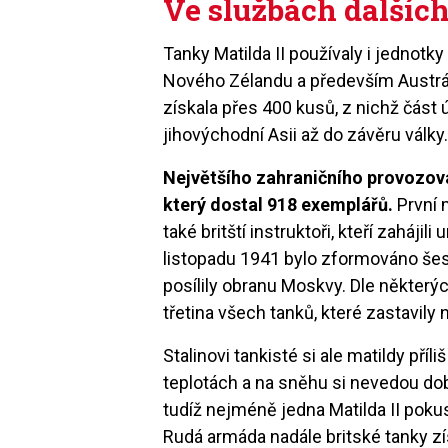
Ve službách dalšíc
Tanky Matilda II používaly i jednotky
Nového Zélandu a především Austrá
získala přes 400 kusů, z nichž čás
jihovýchodní Asii až do závěru války
Největšího zahraničního provozov
který dostal 918 exemplářů.
První m
také britští instruktoři, kteří zaháji
listopadu 1941 bylo zformováno šest 
posílily obranu Moskvy. Dle některýc
třetina všech tanků, které zastavil
Stalinovi tankisté si ale matildy příli
teplotách a na sněhu si nevedou dob
tudíž nejméně jedna Matilda II pok
Rudá armáda nadále britské tanky zís