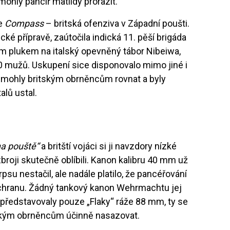
mohly pancíř matildy prorazit.
ce
Compass
– britská ofenziva v Západní poušti.
cké přípravě, zaútočila indická 11. pěší brigáda
m plukem na italský opevněný tábor Nibeiwa,
100 mužů. Uskupení sice disponovalo mimo jiné i
nemohly britským obrněncům rovnat a byly
alů ustal.
na pouště“
a britští vojáci si ji navzdory nízké
broji skutečně oblíbili. Kanon kalibru 40 mm už
psu nestačil, ale nadále platilo, že pancéřování
ochranu. Žádný tankový kanon Wehrmachtu jej
 představovaly pouze „Flaky“ ráže 88 mm, ty se
itským obrněncům účinně nasazovat.