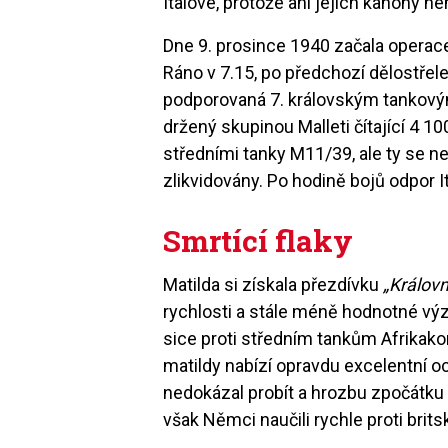
Italové, protože ani jejich kanony ne
Dne 9. prosince 1940 začala opera
Ráno v 7.15, po předchozí dělostřele
podporovaná 7. královským tankový
držený skupinou Malleti čítající 4 
středními tanky M11/39, ale ty se 
zlikvidovány. Po hodině bojů odpor It
Smrtící flaky
Matilda si získala přezdívku
„Králov
rychlosti a stále méně hodnotné výz
sice proti středním tankům Afrikakor
matildy nabízí opravdu excelentní 
nedokázal probít a hrozbu zpočátku
však Němci naučili rychle proti br