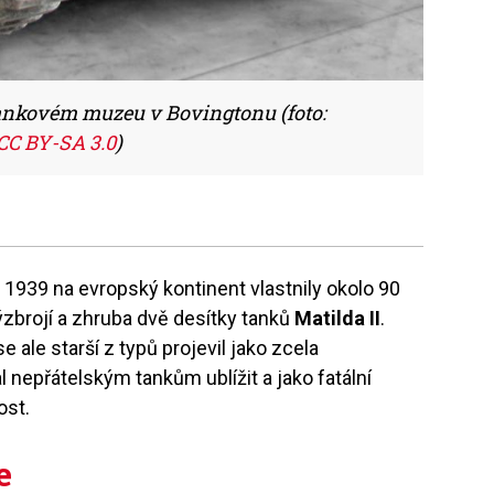
Tankovém muzeu v Bovingtonu (foto:
CC BY-SA 3.0
)
e 1939 na evropský kontinent vlastnily okolo 90
zbrojí a zhruba dvě desítky tanků
Matilda II
.
 ale starší z typů projevil jako zcela
 nepřátelským tankům ublížit a jako fatální
ost.
e