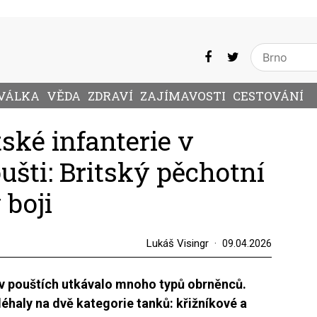
VÁLKA
VĚDA
ZDRAVÍ
ZAJÍMAVOSTI
CESTOVÁNÍ
tské infanterie v
ušti: Britský pěchotní
 boji
Lukáš Visingr
09.04.2026
v pouštích utkávalo mnoho typů obrněnců.
éhaly na dvě kategorie tanků: křižníkové a