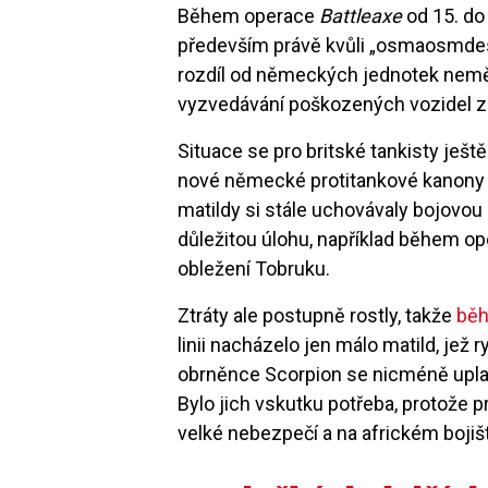
Během operace
Battleaxe
od 15. do 
především právě kvůli „osmaosmdesá
rozdíl od německých jednotek nemě
vyzvedávání poškozených vozidel z b
Situace se pro britské tankisty ještě
nové německé protitankové kanony 
matildy si stále uchovávaly bojovou 
důležitou úlohu, například během o
obležení Tobruku.
Ztráty ale postupně rostly, takže
běh
linii nacházelo jen málo matild, jež
obrněnce Scorpion se nicméně uplat
Bylo jich vskutku potřeba, protože
velké nebezpečí a na africkém bojišt