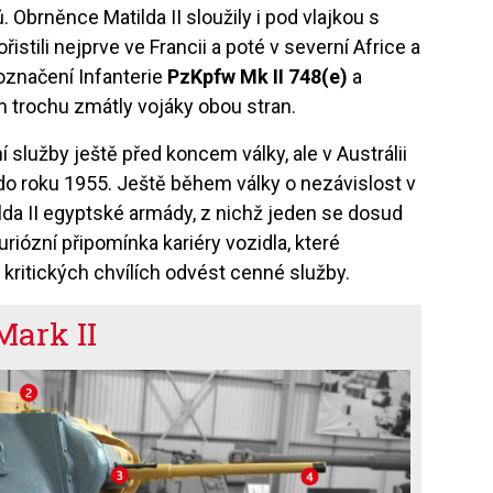
 Obrněnce Matilda II sloužily i pod vlajkou s
stili nejprve ve Francii a poté v severní Africe a
 označení Infanterie
PzKpfw Mk II 748(e)
a
em trochu zmátly vojáky obou stran.
vní služby ještě před koncem války, ale v Austrálii
 do roku 1955. Ještě během války o nezávislost v
ilda II egyptské armády, z nichž jeden se dosud
iózní připomínka kariéry vozidla, které
kritických chvílích odvést cenné služby.
Mark II