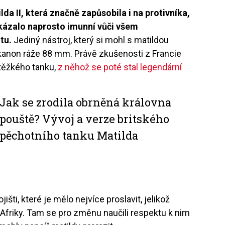
da II, která značně zapůsobila i na protivníka,
ukázalo naprosto imunní vůči všem
tu.
Jediný nástroj, který si mohl s matildou
ý kanon ráže 88 mm. Právě zkušenosti z Francie
 těžkého tanku,
z něhož se poté stal legendární
Jak se zrodila obrněná královna
pouště? Vývoj a verze britského
pěchotního tanku Matilda
išti, které je mělo nejvíce proslavit, jelikož
 Afriky. Tam se pro změnu naučili respektu k nim