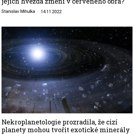
jejich hvězda změní v červeného obra?
Stanislav Mihulka
14.11.2022
Image
Nekroplanetologie prozradila, že cizí
planety mohou tvořit exotické minerály