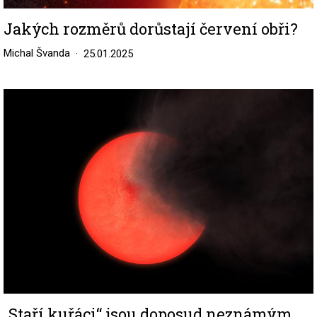
Jakých rozměrů dorůstají červení obři?
Michal Švanda
25.01.2025
Image
„Staří kuřáci“ jsou doposud neznámým