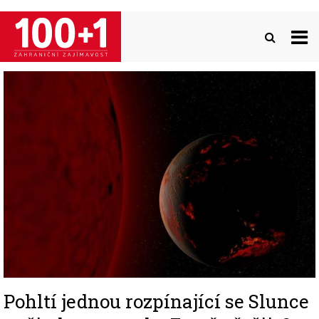
Přejít
k
hlavnímu
obsahu
Image
Pohltí jednou rozpínající se Slunce