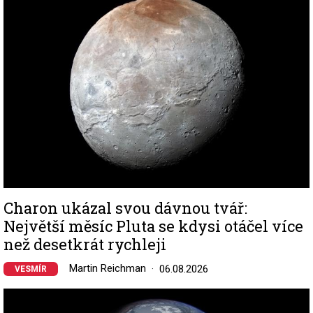
Charon ukázal svou dávnou tvář:
Největší měsíc Pluta se kdysi otáčel více
než desetkrát rychleji
Martin Reichman
06.08.2026
VESMÍR
Image