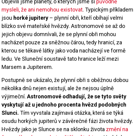
Objevili jsme planety, o kterých jsme si
původně
mysleli, že ani nemohou existovat
. Typickým příkladem
jsou
horké jupitery
– plynní obři, kteří obíhají velmi
blízko své mateřské hvězdy. Astronomové se až do
jejich objevu domnívali, že se plynní obři mohou
nacházet pouze za sněžnou čárou, tedy hranicí, za
kterou se těkavé látky jako voda nacházejí ve formě
ledu. Ve Sluneční soustavě tato hranice leží mezi
Marsem a Jupiterem.
Postupně se ukázalo, že plynní obři s oběžnou dobou
několika dnů nejen existují, ale že nejsou úplně
výjimeční.
Astronomové odhadují, že se tyto světy
vyskytují až u jednoho procenta hvězd podobných
Slunci.
Tím vyvstala zajímavá otázka, která se týká
osudu horkých jupiterů v závěrečné fázi života hvězdy.
Hvězdy jako je Slunce se na sklonku života
změní na