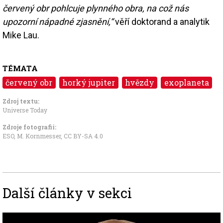
červený obr pohlcuje plynného obra, na což nás
upozorní nápadné zjasnění,“
věří doktorand a analytik
Mike Lau.
TÉMATA
červený obr
horký jupiter
hvězdy
exoplaneta
Zdroj textu:
Universe Today
Zdroje fotografii:
ESO, M. Kornmesser
,
CC BY-SA 4.0
Další články v sekci
Image