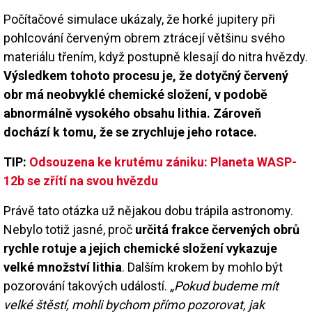
Počítačové simulace ukázaly, že horké jupitery při
pohlcování červeným obrem ztrácejí většinu svého
materiálu třením, když postupně klesají do nitra hvězdy.
Výsledkem tohoto procesu je, že dotyčný červený
obr má neobvyklé chemické složení, v podobě
abnormálně vysokého obsahu lithia. Zároveň
dochází k tomu, že se zrychluje jeho rotace.
TIP:
Odsouzena ke krutému zániku: Planeta WASP-
12b se zřítí na svou hvězdu
Právě tato otázka už nějakou dobu trápila astronomy.
Nebylo totiž jasné, proč
určitá frakce červených obrů
rychle rotuje a jejich chemické složení vykazuje
velké množství lithia
. Dalším krokem by mohlo být
pozorování takových událostí.
„Pokud budeme mít
velké štěstí, mohli bychom přímo pozorovat, jak