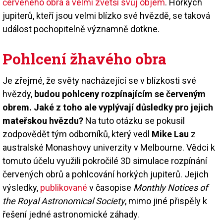
červeného obra a velmi zvětší svůj objem
. Horkých
jupiterů, kteří jsou velmi blízko své hvězdě, se taková
událost pochopitelně významně dotkne.
Pohlcení žhavého obra
Je zřejmé, že světy nacházející se v blízkosti své
hvězdy,
budou pohlceny rozpínajícím se červeným
obrem. Jaké z toho ale vyplývají důsledky pro jejich
mateřskou hvězdu?
Na tuto otázku se pokusil
zodpovědět tým odborníků, který vedl
Mike Lau
z
australské Monashovy univerzity v Melbourne. Vědci k
tomuto účelu využili pokročilé 3D simulace rozpínání
červených obrů a pohlcování horkých jupiterů. Jejich
výsledky,
publikované
v časopise
Monthly Notices of
the Royal Astronomical Society
, mimo jiné přispěly k
řešení jedné astronomické záhady.