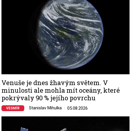
Venuše je dnes žhavým světem. V
minulosti ale mohla mít oceány, které
pokrývaly 90 % jejího povrchu
Stanislav Mihulka
05.08.2026
VESMÍR
Image