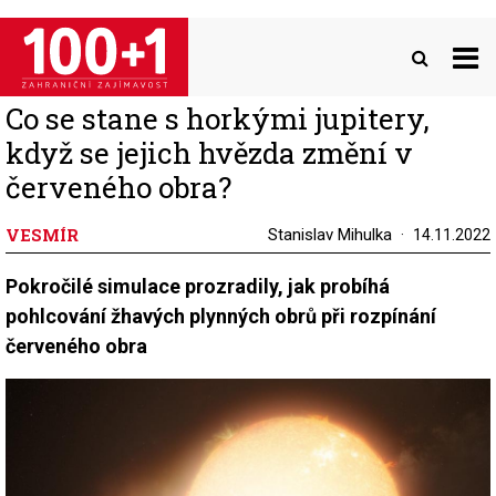
Přejít
k
hlavnímu
obsahu
Co se stane s horkými jupitery,
když se jejich hvězda změní v
červeného obra?
VESMÍR
Stanislav Mihulka
14.11.2022
Pokročilé simulace prozradily, jak probíhá
pohlcování žhavých plynných obrů při rozpínání
červeného obra