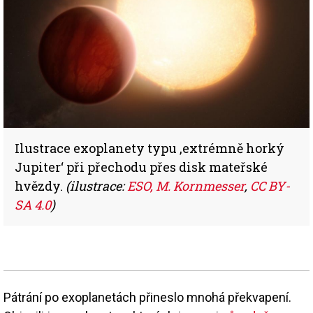
Ilustrace exoplanety typu ‚extrémně horký
Jupiter‘ při přechodu přes disk mateřské
hvězdy.
(ilustrace:
ESO, M. Kornmesser
,
CC BY-
SA 4.0
)
Pátrání po exoplanetách přineslo mnohá překvapení.