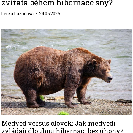
zvířata během hibernace sny?
Lenka Lazoňová
24.05.2025
Image
Medvěd versus člověk: Jak medvědi
zvládají dlouhou hibernaci bez úhony?