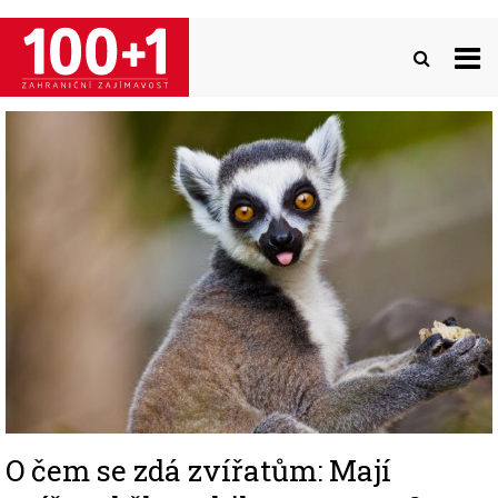
Přejít
k
hlavnímu
obsahu
Image
O čem se zdá zvířatům: Mají