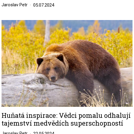
Jaroslav Petr
05.07.2024
Image
Huňatá inspirace: Vědci pomalu odhalují
tajemství medvědích superschopností
Jaroslav Petr
22.05.2024