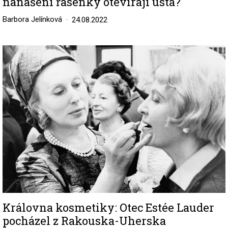
nanášení řasenky otevírají ústa?
Barbora Jelínková
24.08.2022
Image
Královna kosmetiky: Otec Estée Lauder
pocházel z Rakouska-Uherska