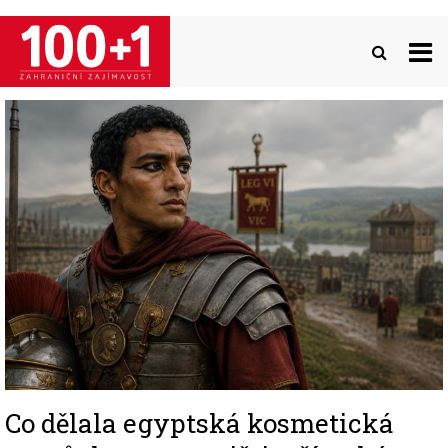
Přejít
k
hlavnímu
obsahu
Image
Co dělala egyptská kosmetická