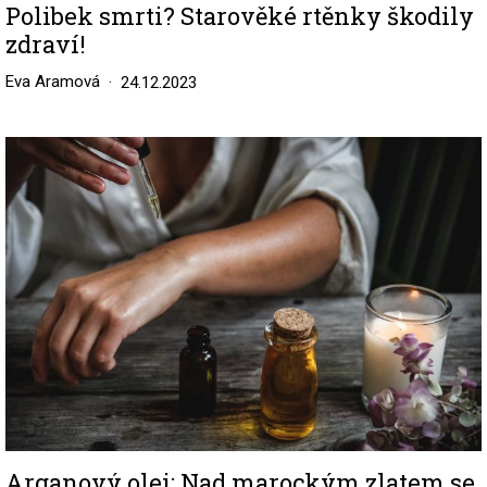
Polibek smrti? Starověké rtěnky škodily
zdraví!
Eva Aramová
24.12.2023
Image
Arganový olej: Nad marockým zlatem se