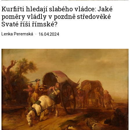
Kurfiřti hledají slabého vládce: Jaké
poměry vládly v pozdně středověké
Svaté říši římské?
Lenka Peremská
16.04.2024
Image