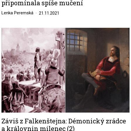
připomínala spíše mučení
Lenka Peremská
21.11.2021
Image
Záviš z Falkenštejna: Démonický zrádce
a královnin milenec (2)