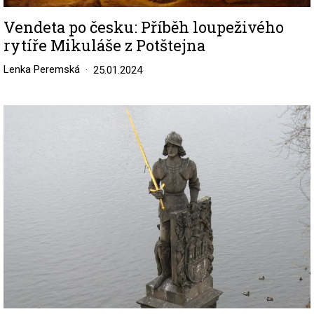
Vendeta po česku: Příběh loupeživého
rytíře Mikuláše z Potštejna
Lenka Peremská
25.01.2024
Image