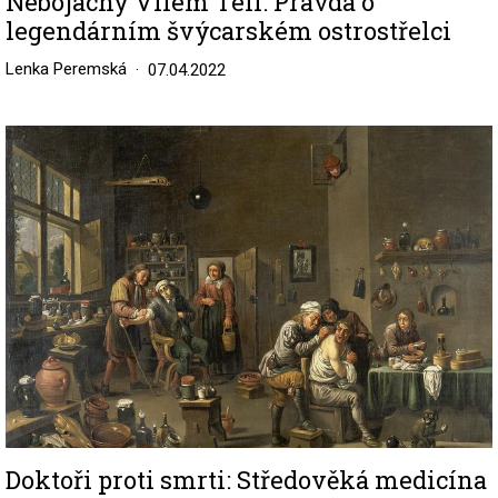
Nebojácný Vilém Tell: Pravda o
legendárním švýcarském ostrostřelci
Lenka Peremská
07.04.2022
Image
Doktoři proti smrti: Středověká medicína