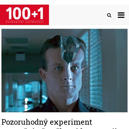
Přejít
k
hlavnímu
obsahu
Image
Pozoruhodný experiment