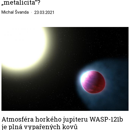
„metalicita“?
Michal Švanda
23.03.2021
Image
Atmosféra horkého jupiteru WASP-121b
je plná vypařených kovů