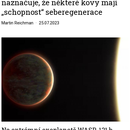
naznačuje, že některé kovy mají
„schopnost“ seberegenerace
Martin Reichman
25.07.2023
Image
Na extrémní exoplanetě WASP-121 b