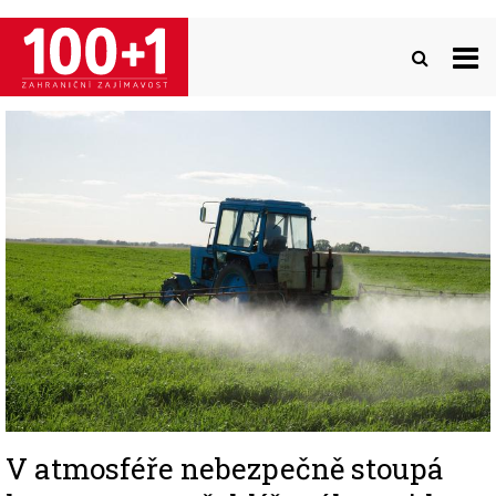
Přejít
k
hlavnímu
obsahu
Image
V atmosféře nebezpečně stoupá