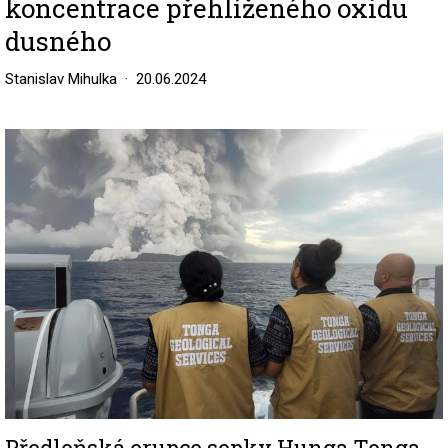
koncentrace přehlíženého oxidu
dusného
Stanislav Mihulka
20.06.2024
Image
Předloňská erupce sopky Hunga Tonga