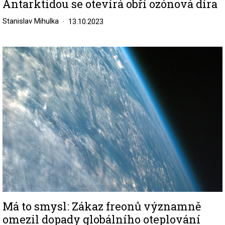
Antarktidou se otevírá obří ozónová díra
Stanislav Mihulka
13.10.2023
Image
Má to smysl: Zákaz freonů významně
omezil dopady globálního oteplování