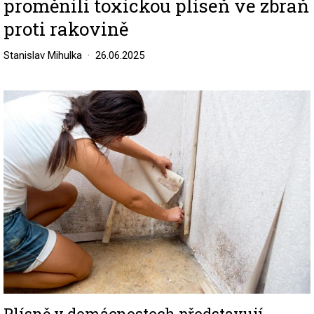
proměnili toxickou plíseň ve zbraň
proti rakovině
Stanislav Mihulka
26.06.2025
Image
Plísně v domácnostech představují