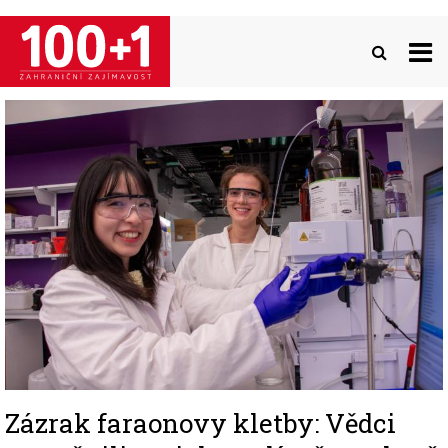
Přejít
k
hlavnímu
obsahu
Image
Zázrak faraonovy kletby: Vědci