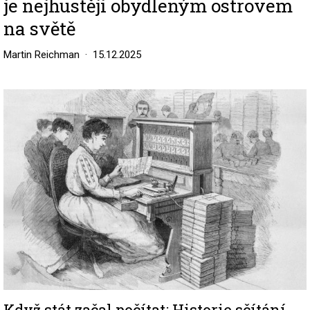
je nejhustěji obydleným ostrovem
na světě
Martin Reichman
15.12.2025
Image
Když stát začal počítat: Historie sčítání