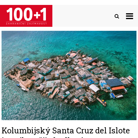
Přejít
k
hlavnímu
obsahu
Image
Kolumbijský Santa Cruz del Islote